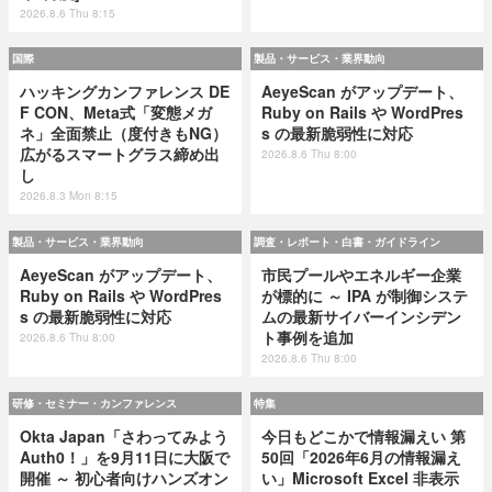
2026.8.6 Thu 8:15
国際
製品・サービス・業界動向
ハッキングカンファレンス DE
AeyeScan がアップデート、
F CON、Meta式「変態メガ
Ruby on Rails や WordPres
ネ」全面禁止（度付きもNG）
s の最新脆弱性に対応
広がるスマートグラス締め出
2026.8.6 Thu 8:00
し
2026.8.3 Mon 8:15
製品・サービス・業界動向
調査・レポート・白書・ガイドライン
AeyeScan がアップデート、
市民プールやエネルギー企業
Ruby on Rails や WordPres
が標的に ～ IPA が制御システ
s の最新脆弱性に対応
ムの最新サイバーインシデン
ト事例を追加
2026.8.6 Thu 8:00
2026.8.6 Thu 8:00
研修・セミナー・カンファレンス
特集
Okta Japan「さわってみよう
今日もどこかで情報漏えい 第
Auth0！」を9月11日に大阪で
50回「2026年6月の情報漏え
開催 ～ 初心者向けハンズオン
い」Microsoft Excel 非表示