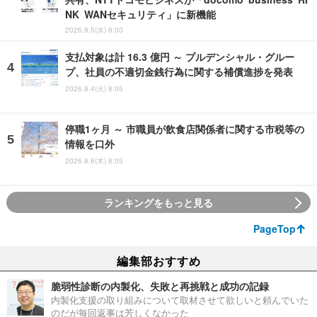
NK WANセキュリティ」に新機能
2026.8.5(水) 8:00
支払対象は計 16.3 億円 ～ プルデンシャル・グルー
プ、社員の不適切金銭行為に関する補償進捗を発表
2026.8.4(火) 8:05
停職1ヶ月 ～ 市職員が飲食店関係者に関する市税等の
情報を口外
2026.8.6(木) 8:05
ランキングをもっと見る
PageTop
編集部おすすめ
脆弱性診断の内製化、失敗と再挑戦と成功の記録
内製化支援の取り組みについて取材させて欲しいと頼んでいた
のだが毎回返事は芳しくなかった