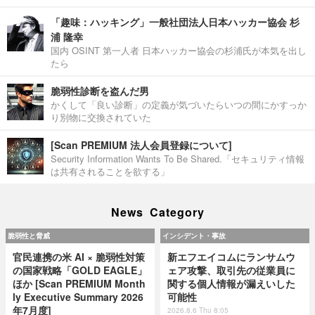
「趣味：ハッキング」一般社団法人日本ハッカー協会 杉
浦 隆幸
国内 OSINT 第一人者 日本ハッカー協会の杉浦氏が本気を出し
たら
脆弱性診断を盗んだ男
かくして「良い診断」の定義が気づいたらいつの間にかすっか
り別物に交換されていた
[Scan PREMIUM 法人会員登録について]
Security Information Wants To Be Shared.「セキュリティ情報
は共有されることを欲する」
News Category
脆弱性と脅威
インシデント・事故
官民連携の米 AI × 脆弱性対策
新エフエイコムにランサムウ
の国家戦略「GOLD EAGLE」
ェア攻撃、取引先の従業員に
ほか [Scan PREMIUM Month
関する個人情報が漏えいした
ly Executive Summary 2026
可能性
年7月度]
2026.8.6 Thu 8:05