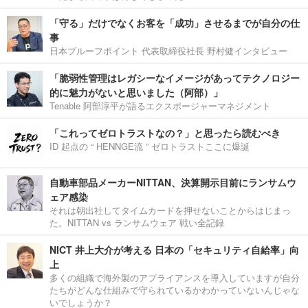
「守る」だけでなくお客を「成功」させるまでが自分の仕
事
日本プルーフポイント 代表取締役社長 野村健インタビュー
「脆弱性管理はレガシーなイメージがあってテクノロジー
的に魅力がないと思いました（阿部）」
Tenable 阿部淳平が語るエクスポージャーマネジメント
「これってゼロトラストなの？」と思ったら読むべき
ID 起点の “ HENNGE流 ” ゼロトラストここに爆誕
自動車部品メーカーNITTAN、決算開示目前にランサムウ
ェア感染
それは朝出社してタイムカードを押せないことからはじまっ
た。NITTAN vs ランサムウェア 戦い全記録
NICT 井上大介が考える 日本の「セキュリティ自給率」向
上
多くの組織で海外製のアプライアンスを導入していますが自分
たちがどんな仕組みで守られているかわかっていないんじゃな
いでしょうか？