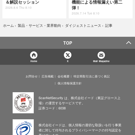
＆解説セッション
機能による情報漏えい第二
弾！
2026.8.6 Thu 8:10
2026.7.14 Tue 8:10
記事
ホーム
›
製品・サービス・業界動向
›
ダイジェストニュース
›
TOP
Home
X
Mail Magazine
お問合せ
広告掲載
会社概要
特定商取引法に基づく表記
個人情報保護方針
ScanNetSecurity は、株式会社イード（東証グロース上
場）の運営するサービスです。
証券コード：6038
株式会社イードは、個人情報の適切な取扱いを行う事業
者に対して付与されるプライバシーマークの付与認定を
受けています。