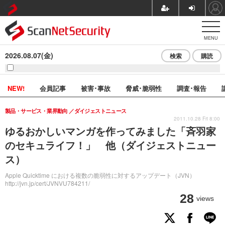
MENU
2026.08.07(金)
検索
購読
NEW!
会員記事
被害･事故
脅威･脆弱性
調査･報告
製品・サービス・業界動向
ダイジェストニュース
2011.10.28 Fri 8:00
ゆるおかしいマンガを作ってみました「斉羽家
のセキュライフ！」 他（ダイジェストニュー
ス）
Apple Quicktime における複数の脆弱性に対するアップデート（JVN）
http://jvn.jp/cert/JVNVU784211/
28
views