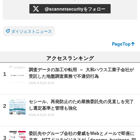
@scannetsecurityをフォロー
ダイジェストニュース
PageTop
アクセスランキング
調査データの加工や転用 ～ 大和ハウス工業子会社が
受託した地盤調査業務で不適切行為
2026.8.5(水) 8:05
セシール、再発防止のため業務委託先の見直しを完了
し選定基準と管理も強化
2026.8.5(水) 8:05
委託先やグループ会社の脅威をWebとメールで即座に
共有、NTTドコモビジネスが「docomo business RI