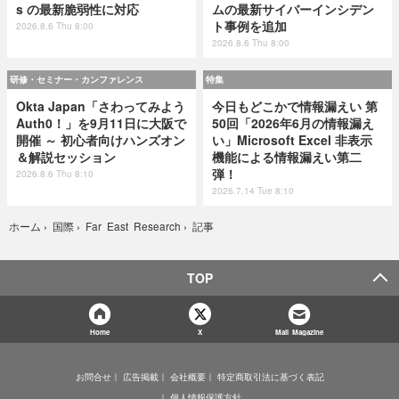
s の最新脆弱性に対応
ムの最新サイバーインシデン
ト事例を追加
2026.8.6 Thu 8:00
2026.8.6 Thu 8:00
研修・セミナー・カンファレンス
特集
Okta Japan「さわってみよう
今日もどこかで情報漏えい 第
Auth0！」を9月11日に大阪で
50回「2026年6月の情報漏え
開催 ～ 初心者向けハンズオン
い」Microsoft Excel 非表示
＆解説セッション
機能による情報漏えい第二
弾！
2026.8.6 Thu 8:10
2026.7.14 Tue 8:10
記事
ホーム
›
国際
›
Far East Research
›
TOP
Home
X
Mail Magazine
お問合せ
広告掲載
会社概要
特定商取引法に基づく表記
個人情報保護方針