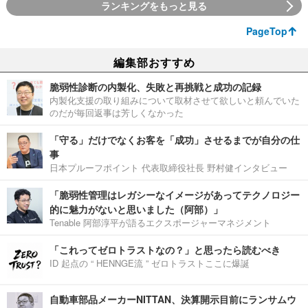
ランキングをもっと見る
PageTop
編集部おすすめ
脆弱性診断の内製化、失敗と再挑戦と成功の記録
内製化支援の取り組みについて取材させて欲しいと頼んでいた
のだが毎回返事は芳しくなかった
「守る」だけでなくお客を「成功」させるまでが自分の仕
事
日本プルーフポイント 代表取締役社長 野村健インタビュー
「脆弱性管理はレガシーなイメージがあってテクノロジー
的に魅力がないと思いました（阿部）」
Tenable 阿部淳平が語るエクスポージャーマネジメント
「これってゼロトラストなの？」と思ったら読むべき
ID 起点の “ HENNGE流 ” ゼロトラストここに爆誕
自動車部品メーカーNITTAN、決算開示目前にランサムウ