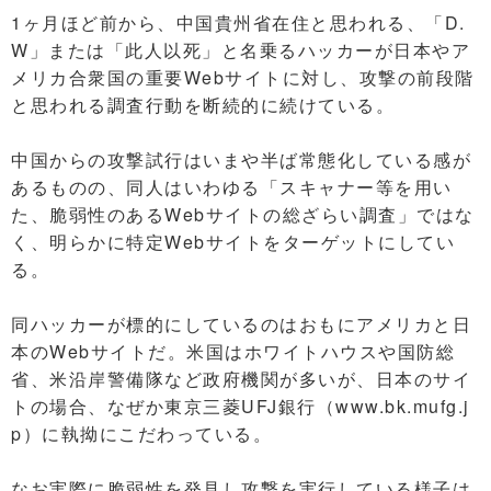
1ヶ月ほど前から、中国貴州省在住と思われる、「D.
W」または「此人以死」と名乗るハッカーが日本やア
メリカ合衆国の重要Webサイトに対し、攻撃の前段階
と思われる調査行動を断続的に続けている。
中国からの攻撃試行はいまや半ば常態化している感が
あるものの、同人はいわゆる「スキャナー等を用い
た、脆弱性のあるWebサイトの総ざらい調査」ではな
く、明らかに特定Webサイトをターゲットにしてい
る。
同ハッカーが標的にしているのはおもにアメリカと日
本のWebサイトだ。米国はホワイトハウスや国防総
省、米沿岸警備隊など政府機関が多いが、日本のサイ
トの場合、なぜか東京三菱UFJ銀行（www.bk.mufg.j
p）に執拗にこだわっている。
なお実際に脆弱性を発見し攻撃を実行している様子は