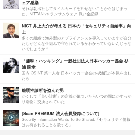
ェア感染
それは朝出社してタイムカードを押せないことからはじまっ
た。NITTAN vs ランサムウェア 戦い全記録
NICT 井上大介が考える 日本の「セキュリティ自給率」向
上
多くの組織で海外製のアプライアンスを導入していますが自分
たちがどんな仕組みで守られているかわかっていないんじゃな
いでしょうか？
「趣味：ハッキング」一般社団法人日本ハッカー協会 杉
浦 隆幸
国内 OSINT 第一人者 日本ハッカー協会の杉浦氏が本気を出し
たら
脆弱性診断を盗んだ男
かくして「良い診断」の定義が気づいたらいつの間にかすっか
り別物に交換されていた
[Scan PREMIUM 法人会員登録について]
Security Information Wants To Be Shared.「セキュリティ情報
は共有されることを欲する」