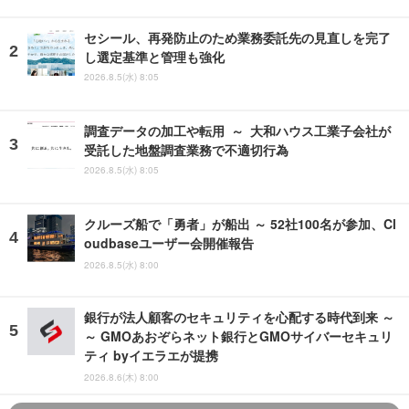
セシール、再発防止のため業務委託先の見直しを完了
し選定基準と管理も強化
2026.8.5(水) 8:05
調査データの加工や転用 ～ 大和ハウス工業子会社が
受託した地盤調査業務で不適切行為
2026.8.5(水) 8:05
クルーズ船で「勇者」が船出 ～ 52社100名が参加、Cl
oudbaseユーザー会開催報告
2026.8.5(水) 8:00
銀行が法人顧客のセキュリティを心配する時代到来 ～
～ GMOあおぞらネット銀行とGMOサイバーセキュリ
ティ byイエラエが提携
2026.8.6(木) 8:00