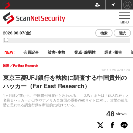
MENU
2026.08.07(金)
検索
購読
NEW!
会員記事
被害･事故
脅威･脆弱性
調査･報告
国際
Far East Research
2011.7.20 Wed 8:00
東京三菱UFJ銀行を執拗に調査する中国貴州の
ハッカー（Far East Research）
1ヶ月ほど前から、中国貴州省在住と思われる、「D.W」または「此人以死」と
名乗るハッカーが日本やアメリカ合衆国の重要Webサイトに対し、攻撃の前段
階と思われる調査行動を断続的に続けている。
48
views