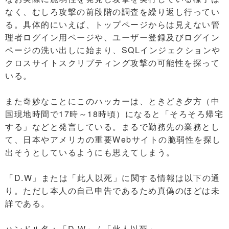
なく、むしろ攻撃の前段階の調査を繰り返し行ってい
る。具体的にいえば、トップページからは見えない管
理者ログイン用ページや、ユーザー登録及びログイン
ページの洗い出しに始まり、SQLインジェクションや
クロスサイトスクリプティング攻撃の可能性を探って
いる。
また奇妙なことにこのハッカーは、ときどき夕方（中
国現地時間で17時～18時頃）になると「そろそろ帰宅
する」などと発言している。まるで勤務先の業務とし
て、日本やアメリカの重要Webサイトの脆弱性を探し
出そうとしているようにも思えてしまう。
「D.W」または「此人以死」に関する情報は以下の通
り。ただし本人の自己申告であるため真偽のほどは未
詳である。
ハンドル名：「D.W」 / 「此人以死」