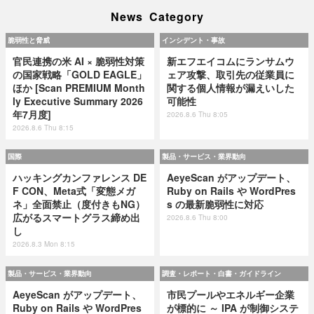
News Category
脆弱性と脅威
インシデント・事故
官民連携の米 AI × 脆弱性対策
新エフエイコムにランサムウ
の国家戦略「GOLD EAGLE」
ェア攻撃、取引先の従業員に
ほか [Scan PREMIUM Month
関する個人情報が漏えいした
ly Executive Summary 2026
可能性
年7月度]
2026.8.6 Thu 8:05
2026.8.6 Thu 8:15
国際
製品・サービス・業界動向
ハッキングカンファレンス DE
AeyeScan がアップデート、
F CON、Meta式「変態メガ
Ruby on Rails や WordPres
ネ」全面禁止（度付きもNG）
s の最新脆弱性に対応
広がるスマートグラス締め出
2026.8.6 Thu 8:00
し
2026.8.3 Mon 8:15
製品・サービス・業界動向
調査・レポート・白書・ガイドライン
AeyeScan がアップデート、
市民プールやエネルギー企業
Ruby on Rails や WordPres
が標的に ～ IPA が制御システ