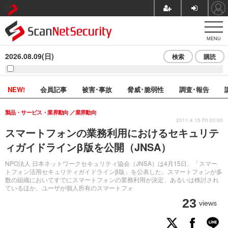
MENU
2026.08.09(日)
検索
購読
NEW!
会員記事
被害･事故
脅威･脆弱性
調査･報告
製品・サービス・業界動向
業界動向
2011.4.15 Fri 20:00
スマートフォンの業務利用におけるセキュリテ
ィガイドラインβ版を公開（JNSA）
NPO法人 日本ネットワークセキュリティ協会（JNSA）は4月15日、「スマー
トフォン活用セキュリティガイドラインβ版」を公表した。スマートフォンが多
数の組織においてすでにスマートフォンの業務利用が決定、あるいは検討され
ているほか、ユーザが個人所有のスマートフォ
23
views