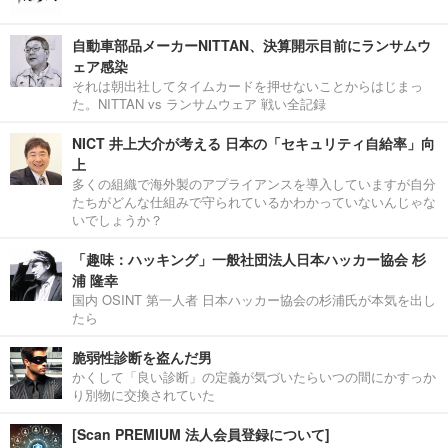
自動車部品メーカーNITTAN、決算開示目前にランサムウ
ェア感染
それは朝出社してタイムカードを押せないことからはじまっ
た。NITTAN vs ランサムウェア 戦い全記録
NICT 井上大介が考える 日本の「セキュリティ自給率」向
上
多くの組織で海外製のアプライアンスを導入していますが自分
たちがどんな仕組みで守られているかわかっていないんじゃな
いでしょうか？
「趣味：ハッキング」一般社団法人日本ハッカー協会 杉
浦 隆幸
国内 OSINT 第一人者 日本ハッカー協会の杉浦氏が本気を出し
たら
脆弱性診断を盗んだ男
かくして「良い診断」の定義が気づいたらいつの間にかすっか
り別物に交換されていた
[Scan PREMIUM 法人会員登録について]