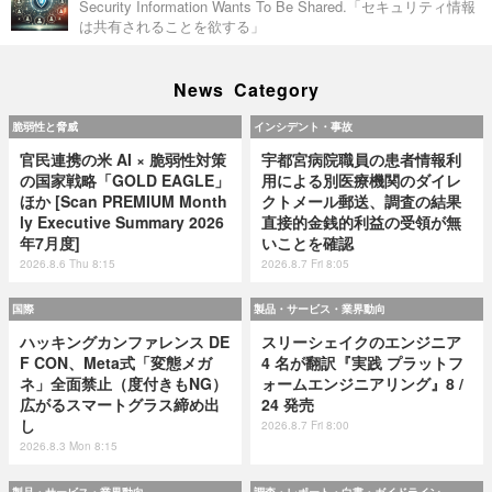
Security Information Wants To Be Shared.「セキュリティ情報
は共有されることを欲する」
News Category
脆弱性と脅威
インシデント・事故
官民連携の米 AI × 脆弱性対策
宇都宮病院職員の患者情報利
の国家戦略「GOLD EAGLE」
用による別医療機関のダイレ
ほか [Scan PREMIUM Month
クトメール郵送、調査の結果
ly Executive Summary 2026
直接的金銭的利益の受領が無
年7月度]
いことを確認
2026.8.6 Thu 8:15
2026.8.7 Fri 8:05
国際
製品・サービス・業界動向
ハッキングカンファレンス DE
スリーシェイクのエンジニア
F CON、Meta式「変態メガ
4 名が翻訳『実践 プラットフ
ネ」全面禁止（度付きもNG）
ォームエンジニアリング』8 /
広がるスマートグラス締め出
24 発売
し
2026.8.7 Fri 8:00
2026.8.3 Mon 8:15
製品・サービス・業界動向
調査・レポート・白書・ガイドライン