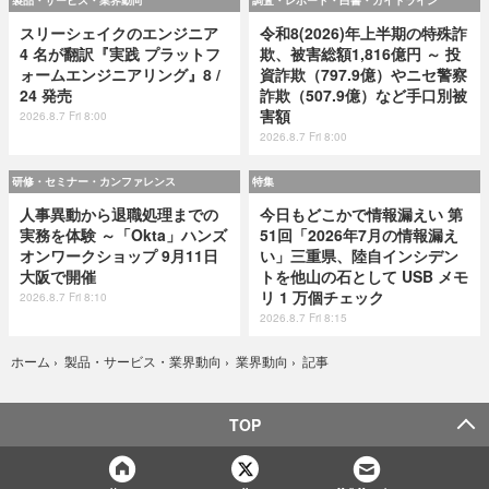
スリーシェイクのエンジニア
令和8(2026)年上半期の特殊詐
4 名が翻訳『実践 プラットフ
欺、被害総額1,816億円 ～ 投
ォームエンジニアリング』8 /
資詐欺（797.9億）やニセ警察
24 発売
詐欺（507.9億）など手口別被
害額
2026.8.7 Fri 8:00
2026.8.7 Fri 8:00
研修・セミナー・カンファレンス
特集
人事異動から退職処理までの
今日もどこかで情報漏えい 第
実務を体験 ～「Okta」ハンズ
51回「2026年7月の情報漏え
オンワークショップ 9月11日
い」三重県、陸自インシデン
大阪で開催
トを他山の石として USB メモ
リ 1 万個チェック
2026.8.7 Fri 8:10
2026.8.7 Fri 8:15
記事
ホーム
›
製品・サービス・業界動向
›
業界動向
›
TOP