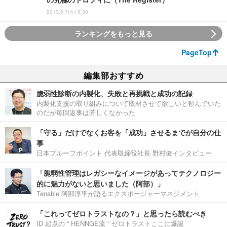
2013.5.7(火) 8:30
ランキングをもっと見る
PageTop
編集部おすすめ
脆弱性診断の内製化、失敗と再挑戦と成功の記録
内製化支援の取り組みについて取材させて欲しいと頼んでいた
のだが毎回返事は芳しくなかった
「守る」だけでなくお客を「成功」させるまでが自分の仕
事
日本プルーフポイント 代表取締役社長 野村健インタビュー
「脆弱性管理はレガシーなイメージがあってテクノロジー
的に魅力がないと思いました（阿部）」
Tenable 阿部淳平が語るエクスポージャーマネジメント
「これってゼロトラストなの？」と思ったら読むべき
ID 起点の “ HENNGE流 ” ゼロトラストここに爆誕