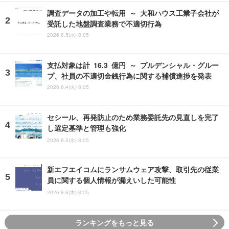
調査データの加工や転用 ～ 大和ハウス工業子会社が
受託した地盤調査業務で不適切行為
2026.8.5(水) 8:05
支払対象は計 16.3 億円 ～ プルデンシャル・グルー
プ、社員の不適切金銭行為に関する補償進捗を発表
2026.8.4(火) 8:05
セシール、再発防止のため業務委託先の見直しを完了
し選定基準と管理も強化
2026.8.5(水) 8:05
新エフエイコムにランサムウェア攻撃、取引先の従業
員に関する個人情報が漏えいした可能性
2026.8.6(木) 8:05
ランキングをもっと見る