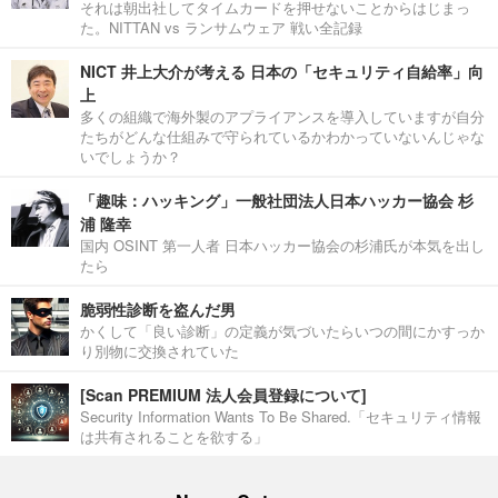
それは朝出社してタイムカードを押せないことからはじまっ
た。NITTAN vs ランサムウェア 戦い全記録
NICT 井上大介が考える 日本の「セキュリティ自給率」向
上
多くの組織で海外製のアプライアンスを導入していますが自分
たちがどんな仕組みで守られているかわかっていないんじゃな
いでしょうか？
「趣味：ハッキング」一般社団法人日本ハッカー協会 杉
浦 隆幸
国内 OSINT 第一人者 日本ハッカー協会の杉浦氏が本気を出し
たら
脆弱性診断を盗んだ男
かくして「良い診断」の定義が気づいたらいつの間にかすっか
り別物に交換されていた
[Scan PREMIUM 法人会員登録について]
Security Information Wants To Be Shared.「セキュリティ情報
は共有されることを欲する」