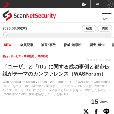
MENU
2026.08.06(木)
検索
購読
NEW!
会員記事
被害･事故
脅威･脆弱性
調査･報告
製品・サービス・業界動向
業界動向
2010.5.11 Tue 17:45
「ユーザ」と「ID」に関する成功事例と都市伝
説がテーマのカンファレンス（WASForum）
Web Application Security Forum（WASForum）は、「WASForum Conference
2010」をコクヨホールにおいて開催する。このカンファレンスは、Webサイト
の「ユーザ」と「ID」にかかわる成功事例と都市伝説をテーマにしたもので、i
PhoneやAndroid、携帯電話などユーザを取り扱
15
views