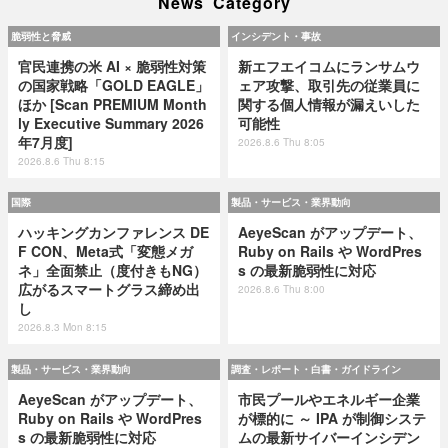
News Category
脆弱性と脅威
インシデント・事故
官民連携の米 AI × 脆弱性対策
新エフエイコムにランサムウ
の国家戦略「GOLD EAGLE」
ェア攻撃、取引先の従業員に
ほか [Scan PREMIUM Month
関する個人情報が漏えいした
ly Executive Summary 2026
可能性
年7月度]
2026.8.6 Thu 8:05
2026.8.6 Thu 8:15
国際
製品・サービス・業界動向
ハッキングカンファレンス DE
AeyeScan がアップデート、
F CON、Meta式「変態メガ
Ruby on Rails や WordPres
ネ」全面禁止（度付きもNG）
s の最新脆弱性に対応
広がるスマートグラス締め出
2026.8.6 Thu 8:00
し
2026.8.3 Mon 8:15
製品・サービス・業界動向
調査・レポート・白書・ガイドライン
AeyeScan がアップデート、
市民プールやエネルギー企業
Ruby on Rails や WordPres
が標的に ～ IPA が制御システ
s の最新脆弱性に対応
ムの最新サイバーインシデン