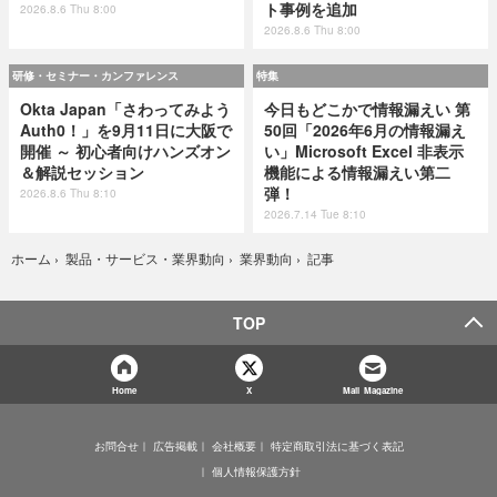
ト事例を追加
2026.8.6 Thu 8:00
2026.8.6 Thu 8:00
研修・セミナー・カンファレンス
特集
Okta Japan「さわってみよう
今日もどこかで情報漏えい 第
Auth0！」を9月11日に大阪で
50回「2026年6月の情報漏え
開催 ～ 初心者向けハンズオン
い」Microsoft Excel 非表示
＆解説セッション
機能による情報漏えい第二
弾！
2026.8.6 Thu 8:10
2026.7.14 Tue 8:10
記事
ホーム
›
製品・サービス・業界動向
›
業界動向
›
TOP
Home
X
Mail Magazine
お問合せ
広告掲載
会社概要
特定商取引法に基づく表記
個人情報保護方針