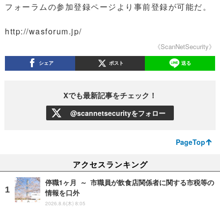
フォーラムの参加登録ページより事前登録が可能だ。
http://wasforum.jp/
《ScanNetSecurity》
シェア
ポスト
送る
Xでも最新記事をチェック！
@scannetsecurityをフォロー
PageTop
アクセスランキング
停職1ヶ月 ～ 市職員が飲食店関係者に関する市税等の
情報を口外
2026.8.6(木) 8:05