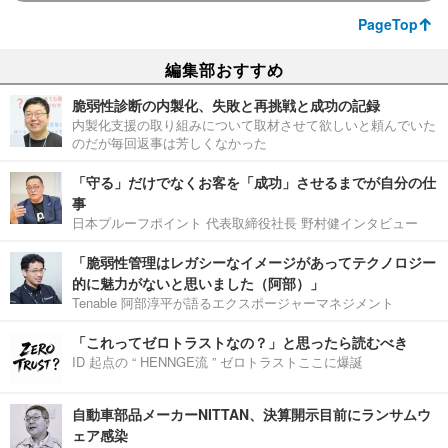
PageTop
編集部おすすめ
脆弱性診断の内製化、失敗と再挑戦と成功の記録
内製化支援の取り組みについて取材させて欲しいと頼んでいた
のだが毎回返事は芳しくなかった
「守る」だけでなくお客を「成功」させるまでが自分の仕
事
日本プルーフポイント 代表取締役社長 野村健インタビュー
「脆弱性管理はレガシーなイメージがあってテクノロジー
的に魅力がないと思いました（阿部）」
Tenable 阿部淳平が語るエクスポージャーマネジメント
「これってゼロトラストなの？」と思ったら読むべき
ID 起点の “ HENNGE流 ” ゼロトラストここに爆誕
自動車部品メーカーNITTAN、決算開示目前にランサムウ
ェア感染