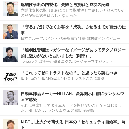
脆弱性診断の内製化、失敗と再挑戦と成功の記録
内製化支援の取り組みについて取材させて欲しいと頼んでいた
のだが毎回返事は芳しくなかった
「守る」だけでなくお客を「成功」させるまでが自分の仕
事
日本プルーフポイント 代表取締役社長 野村健インタビュー
「脆弱性管理はレガシーなイメージがあってテクノロジー
的に魅力がないと思いました（阿部）」
Tenable 阿部淳平が語るエクスポージャーマネジメント
「これってゼロトラストなの？」と思ったら読むべき
ID 起点の “ HENNGE流 ” ゼロトラストここに爆誕
自動車部品メーカーNITTAN、決算開示目前にランサムウ
ェア感染
それは朝出社してタイムカードを押せないことからはじまっ
た。NITTAN vs ランサムウェア 戦い全記録
NICT 井上大介が考える 日本の「セキュリティ自給率」向
上