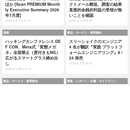
ほか [Scan PREMIUM Month
クトメール郵送、調査の結果
ly Executive Summary 2026
直接的金銭的利益の受領が無
年7月度]
いことを確認
2026.8.6 Thu 8:15
2026.8.7 Fri 8:05
国際
製品・サービス・業界動向
ハッキングカンファレンス DE
スリーシェイクのエンジニア
F CON、Meta式「変態メガ
4 名が翻訳『実践 プラットフ
ネ」全面禁止（度付きもNG）
ォームエンジニアリング』8 /
広がるスマートグラス締め出
24 発売
し
2026.8.7 Fri 8:00
2026.8.3 Mon 8:15
製品・サービス・業界動向
調査・レポート・白書・ガイドライン
スリーシェイクのエンジニア
令和8(2026)年上半期の特殊詐
4 名が翻訳『実践 プラットフ
欺、被害総額1,816億円 ～ 投
ォームエンジニアリング』8 /
資詐欺（797.9億）やニセ警察
24 発売
詐欺（507.9億）など手口別被
害額
2026.8.7 Fri 8:00
2026.8.7 Fri 8:00
研修・セミナー・カンファレンス
特集