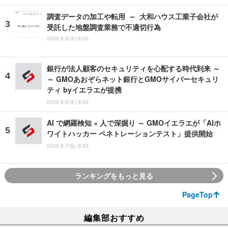
調査データの加工や転用 ～ 大和ハウス工業子会社が
受託した地盤調査業務で不適切行為
2026.8.5(水) 8:05
銀行が法人顧客のセキュリティを心配する時代到来 ～
～ GMOあおぞらネット銀行とGMOサイバーセキュリ
ティ byイエラエが提携
2026.8.6(木) 8:00
AI で網羅検知 × 人で深掘り ～ GMOイエラエが「AIホ
ワイトハッカー ペネトレーションテスト」提供開始
2026.8.7(金) 8:00
ランキングをもっと見る
PageTop
編集部おすすめ