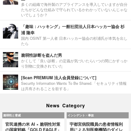
多くの組織で海外製のアプライアンスを導入していますが自分
たちがどんな仕組みで守られているかわかっていないんじゃな
いでしょうか？
「趣味：ハッキング」一般社団法人日本ハッカー協会 杉
浦 隆幸
国内 OSINT 第一人者 日本ハッカー協会の杉浦氏が本気を出し
たら
脆弱性診断を盗んだ男
かくして「良い診断」の定義が気づいたらいつの間にかすっか
り別物に交換されていた
[Scan PREMIUM 法人会員登録について]
Security Information Wants To Be Shared.「セキュリティ情報
は共有されることを欲する」
News Category
脆弱性と脅威
インシデント・事故
官民連携の米 AI × 脆弱性対策
宇都宮病院職員の患者情報利
の国家戦略「GOLD EAGLE」
用による別医療機関のダイレ