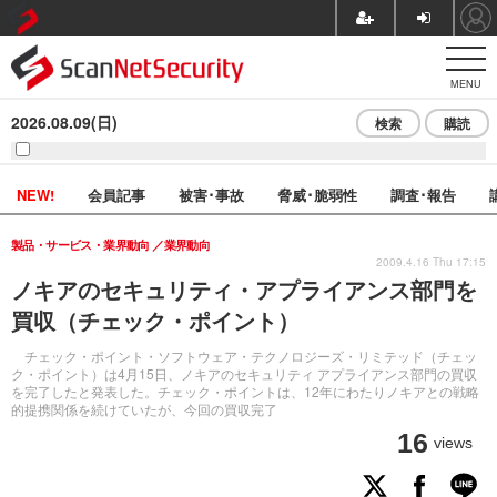
MENU
2026.08.09(日)
検索
購読
NEW!
会員記事
被害･事故
脅威･脆弱性
調査･報告
製品・サービス・業界動向
業界動向
2009.4.16 Thu 17:15
ノキアのセキュリティ・アプライアンス部門を
買収（チェック・ポイント）
チェック・ポイント・ソフトウェア・テクノロジーズ・リミテッド（チェッ
ク・ポイント）は4月15日、ノキアのセキュリティ アプライアンス部門の買収
を完了したと発表した。チェック・ポイントは、12年にわたりノキアとの戦略
的提携関係を続けていたが、今回の買収完了
16
views