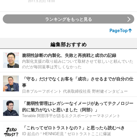
2011.5.2(月) 18:00
ランキングをもっと見る
PageTop
編集部おすすめ
脆弱性診断の内製化、失敗と再挑戦と成功の記録
内製化支援の取り組みについて取材させて欲しいと頼んでいた
のだが毎回返事は芳しくなかった
「守る」だけでなくお客を「成功」させるまでが自分の仕
事
日本プルーフポイント 代表取締役社長 野村健インタビュー
「脆弱性管理はレガシーなイメージがあってテクノロジー
的に魅力がないと思いました（阿部）」
Tenable 阿部淳平が語るエクスポージャーマネジメント
「これってゼロトラストなの？」と思ったら読むべき
ID 起点の “ HENNGE流 ” ゼロトラストここに爆誕