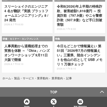
スリーシェイクのエンジニア
令和8(2026)年上半期の特殊詐
4 名が翻訳『実践 プラットフ
欺、被害総額1,816億円 ～ 投
ォームエンジニアリング』8 /
資詐欺（797.9億）やニセ警察
24 発売
詐欺（507.9億）など手口別被
害額
2026.8.7 Fri 8:00
2026.8.7 Fri 8:00
研修・セミナー・カンファレンス
特集
人事異動から退職処理までの
今日もどこかで情報漏えい 第
実務を体験 ～「Okta」ハンズ
51回「2026年7月の情報漏え
オンワークショップ 9月11日
い」三重県、陸自インシデン
大阪で開催
トを他山の石として USB メモ
リ 1 万個チェック
2026.8.7 Fri 8:10
2026.8.7 Fri 8:15
記事
ホーム
›
製品・サービス・業界動向
›
業界動向
›
TOP
Home
X
Mail Magazine