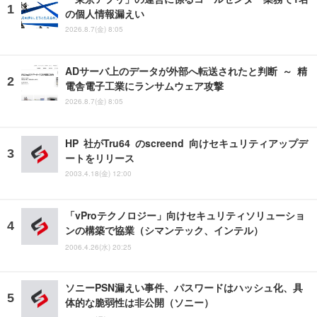
の個人情報漏えい
2026.8.7(金) 8:05
ADサーバ上のデータが外部へ転送されたと判断 ～ 精
電舎電子工業にランサムウェア攻撃
2026.8.7(金) 8:05
HP 社がTru64 のscreend 向けセキュリティアップデ
ートをリリース
2003.4.18(金) 12:00
「vProテクノロジー」向けセキュリティソリューショ
ンの構築で協業（シマンテック、インテル）
2006.4.26(水) 20:25
ソニーPSN漏えい事件、パスワードはハッシュ化、具
体的な脆弱性は非公開（ソニー）