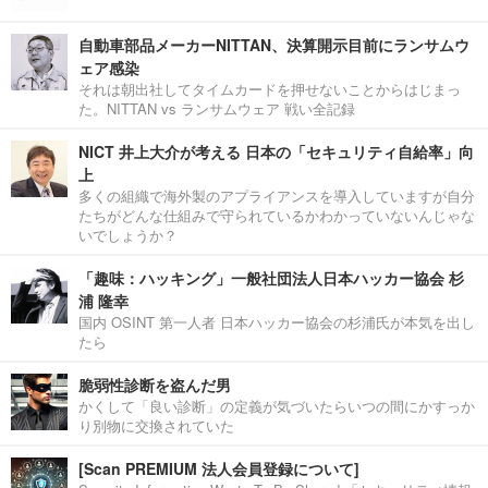
自動車部品メーカーNITTAN、決算開示目前にランサムウ
ェア感染
それは朝出社してタイムカードを押せないことからはじまっ
た。NITTAN vs ランサムウェア 戦い全記録
NICT 井上大介が考える 日本の「セキュリティ自給率」向
上
多くの組織で海外製のアプライアンスを導入していますが自分
たちがどんな仕組みで守られているかわかっていないんじゃな
いでしょうか？
「趣味：ハッキング」一般社団法人日本ハッカー協会 杉
浦 隆幸
国内 OSINT 第一人者 日本ハッカー協会の杉浦氏が本気を出し
たら
脆弱性診断を盗んだ男
かくして「良い診断」の定義が気づいたらいつの間にかすっか
り別物に交換されていた
[Scan PREMIUM 法人会員登録について]