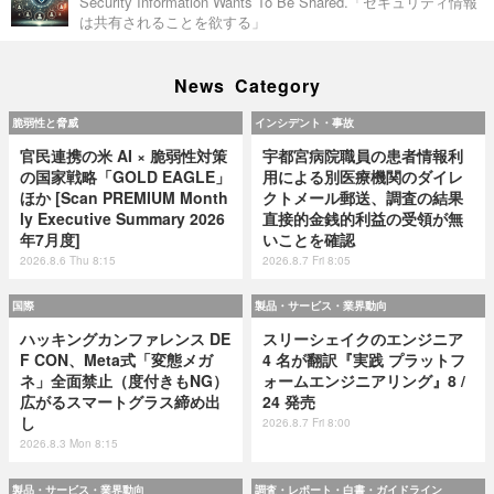
Security Information Wants To Be Shared.「セキュリティ情報
は共有されることを欲する」
News Category
脆弱性と脅威
インシデント・事故
官民連携の米 AI × 脆弱性対策
宇都宮病院職員の患者情報利
の国家戦略「GOLD EAGLE」
用による別医療機関のダイレ
ほか [Scan PREMIUM Month
クトメール郵送、調査の結果
ly Executive Summary 2026
直接的金銭的利益の受領が無
年7月度]
いことを確認
2026.8.6 Thu 8:15
2026.8.7 Fri 8:05
国際
製品・サービス・業界動向
ハッキングカンファレンス DE
スリーシェイクのエンジニア
F CON、Meta式「変態メガ
4 名が翻訳『実践 プラットフ
ネ」全面禁止（度付きもNG）
ォームエンジニアリング』8 /
広がるスマートグラス締め出
24 発売
し
2026.8.7 Fri 8:00
2026.8.3 Mon 8:15
製品・サービス・業界動向
調査・レポート・白書・ガイドライン