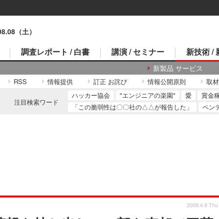
.08.08（土）
調査レポート / 白書
講演 / セミナー
新技術 /
新製品 サービス
RSS
情報提供
訂正 お詫び
情報公開原則
取材
ハッカー協会
"エンジニアの楽園"
愛
賞金
注目検索ワード
「この脆弱性は〇〇社の△△が報告した」
ペン
2009.4.9 Thu