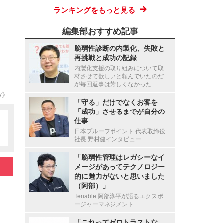
ランキングをもっと見る
編集部おすすめ記事
脆弱性診断の内製化、失敗と
再挑戦と成功の記録
内製化支援の取り組みについて取
材させて欲しいと頼んでいたのだ
が毎回返事は芳しくなかった
ty》
「守る」だけでなくお客を
「成功」させるまでが自分の
仕事
日本プルーフポイント 代表取締役
社長 野村健インタビュー
「脆弱性管理はレガシーなイ
メージがあってテクノロジー
的に魅力がないと思いました
（阿部）」
Tenable 阿部淳平が語るエクスポ
ージャーマネジメント
「これってゼロトラストな