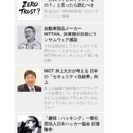
の？」と思ったら読むべき
ID 起点の “ HENNGE流 ” ゼロトラ
ストここに爆誕
自動車部品メーカー
NITTAN、決算開示目前にラ
ンサムウェア感染
それは朝出社してタイムカードを
押せないことからはじまった。
NITTAN vs ランサムウェア 戦い全
記録
NICT 井上大介が考える 日本
の「セキュリティ自給率」向
上
多くの組織で海外製のアプライア
ンスを導入していますが自分たち
がどんな仕組みで守られているか
わかっていないんじゃないでしょ
うか？
「趣味：ハッキング」一般社
団法人日本ハッカー協会 杉浦
隆幸