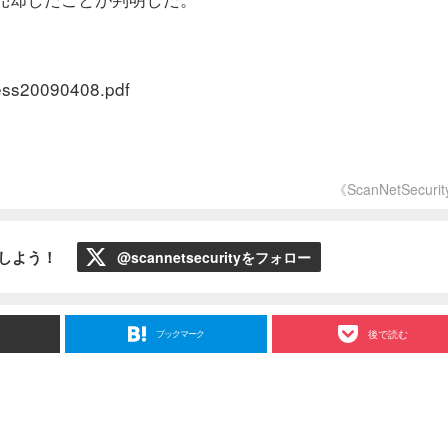
ress20090408.pdf
《ScanNetSecuri
ローしよう！
@scannetsecurityをフォロー
ブックマーク
後で読む