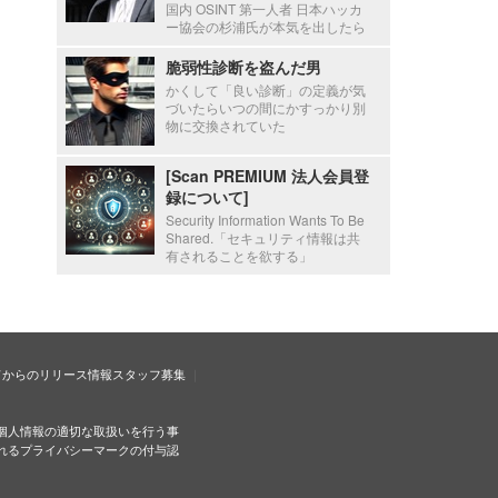
国内 OSINT 第一人者 日本ハッカ
ー協会の杉浦氏が本気を出したら
脆弱性診断を盗んだ男
かくして「良い診断」の定義が気
づいたらいつの間にかすっかり別
物に交換されていた
[Scan PREMIUM 法人会員登
録について]
Security Information Wants To Be
Shared.「セキュリティ情報は共
有されることを欲する」
ドからのリリース情報
スタッフ募集
個人情報の適切な取扱いを行う事
れるプライバシーマークの付与認