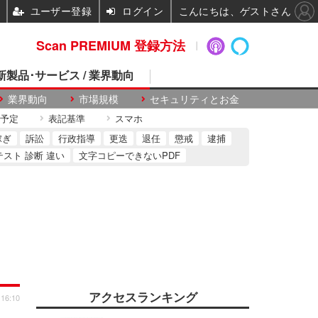
ユーザー登録
ログイン
こんにちは、ゲストさん
Scan PREMIUM 登録方法
 新製品･サービス / 業界動向
業界動向
市場規模
セキュリティとお金
予定
表記基準
スマホ
稼ぎ
訴訟
行政指導
更迭
退任
懲戒
逮捕
テスト 診断 違い
文字コピーできないPDF
アクセスランキング
 16:10