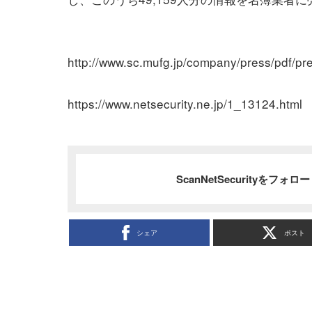
http://www.sc.mufg.jp/company/press/pdf/p
https://www.netsecurity.ne.jp/1_13124.html
ScanNetSecurityをフォ
シェア
ポスト