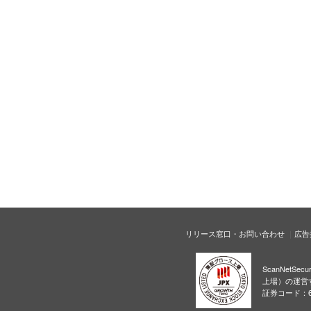
リリース窓口・お問い合わせ
広告
ScanNetS
上場）の運営
証券コード：6