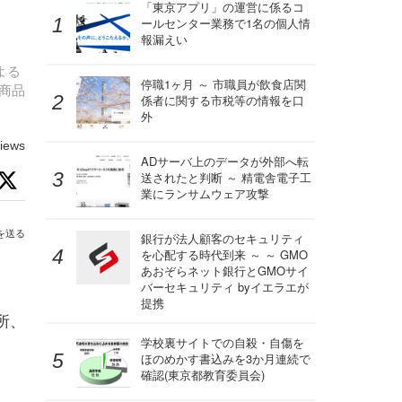
「東京アプリ」の運営に係るコ
ールセンター業務で1名の個人情
報漏えい
よる
停職1ヶ月 ～ 市職員が飲食店関
商品
係者に関する市税等の情報を口
外
iews
ADサーバ上のデータが外部へ転
送されたと判断 ～ 精電舎電子工
業にランサムウェア攻撃
を送る
銀行が法人顧客のセキュリティ
を心配する時代到来 ～ ～ GMO
あおぞらネット銀行とGMOサイ
バーセキュリティ byイエラエが
提携
所、
学校裏サイトでの自殺・自傷を
ほのめかす書込みを3か月連続で
確認(東京都教育委員会)