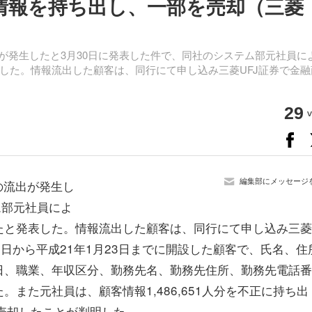
客情報を持ち出し、一部を売却（三菱
が発生したと3月30日に発表した件で、同社のシステム部元社員に
した。情報流出した顧客は、同行にて申し込み三菱UFJ証券で金融
29
v
編集部にメッセージ
の流出が発生し
ム部元社員によ
たと発表した。情報流出した顧客は、同行にて申し込み三菱
月3日から平成21年1月23日までに開設した顧客で、氏名、住
日、職業、年収区分、勤務先名、勤務先住所、勤務先電話番
また元社員は、顧客情報1,486,651人分を不正に持ち出
に売却したことが判明した。