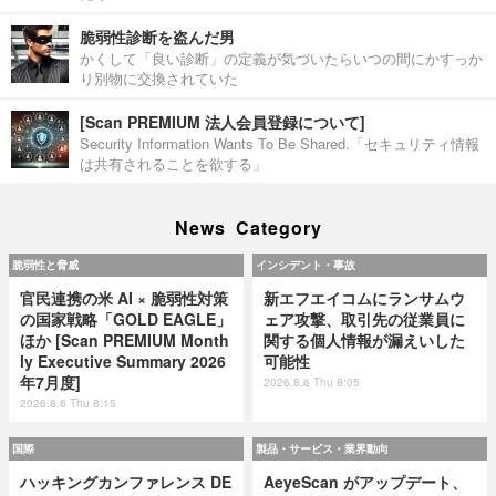
脆弱性診断を盗んだ男
かくして「良い診断」の定義が気づいたらいつの間にかすっか
り別物に交換されていた
[Scan PREMIUM 法人会員登録について]
Security Information Wants To Be Shared.「セキュリティ情報
は共有されることを欲する」
News Category
脆弱性と脅威
インシデント・事故
官民連携の米 AI × 脆弱性対策
新エフエイコムにランサムウ
の国家戦略「GOLD EAGLE」
ェア攻撃、取引先の従業員に
ほか [Scan PREMIUM Month
関する個人情報が漏えいした
ly Executive Summary 2026
可能性
年7月度]
2026.8.6 Thu 8:05
2026.8.6 Thu 8:15
国際
製品・サービス・業界動向
ハッキングカンファレンス DE
AeyeScan がアップデート、