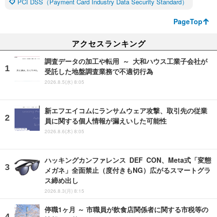
PCI DSS（Payment Card Industry Data Security Standard）
PageTop
アクセスランキング
調査データの加工や転用 ～ 大和ハウス工業子会社が
受託した地盤調査業務で不適切行為
2026.8.5(水) 8:05
新エフエイコムにランサムウェア攻撃、取引先の従業
員に関する個人情報が漏えいした可能性
2026.8.6(木) 8:05
ハッキングカンファレンス DEF CON、Meta式「変態
メガネ」全面禁止（度付きもNG）広がるスマートグラ
ス締め出し
2026.8.3(月) 8:15
停職1ヶ月 ～ 市職員が飲食店関係者に関する市税等の