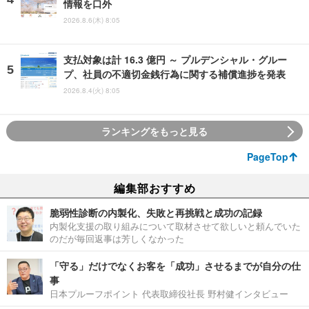
情報を口外
2026.8.6(木) 8:05
支払対象は計 16.3 億円 ～ プルデンシャル・グルー
プ、社員の不適切金銭行為に関する補償進捗を発表
2026.8.4(火) 8:05
ランキングをもっと見る
PageTop
編集部おすすめ
脆弱性診断の内製化、失敗と再挑戦と成功の記録
内製化支援の取り組みについて取材させて欲しいと頼んでいた
のだが毎回返事は芳しくなかった
「守る」だけでなくお客を「成功」させるまでが自分の仕
事
日本プルーフポイント 代表取締役社長 野村健インタビュー