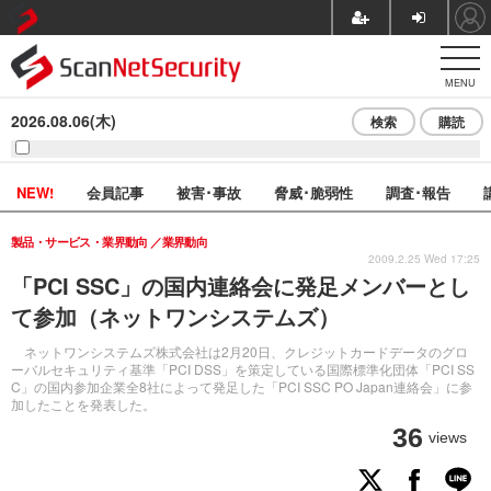
MENU
2026.08.06(木)
検索
購読
NEW!
会員記事
被害･事故
脅威･脆弱性
調査･報告
製品・サービス・業界動向
業界動向
2009.2.25 Wed 17:25
「PCI SSC」の国内連絡会に発足メンバーとし
て参加（ネットワンシステムズ）
ネットワンシステムズ株式会社は2月20日、クレジットカードデータのグロ
ーバルセキュリティ基準「PCI DSS」を策定している国際標準化団体「PCI SS
C」の国内参加企業全8社によって発足した「PCI SSC PO Japan連絡会」に参
加したことを発表した。
36
views