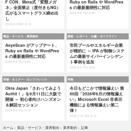
F CON、Meta式「変態メガ
Ruby on Rails や WordPres
ネ」全面禁止（度付きもNG）
s の最新脆弱性に対応
広がるスマートグラス締め出
2026.8.6 Thu 8:00
し
2026.8.3 Mon 8:15
製品・サービス・業界動向
調査・レポート・白書・ガイドライン
AeyeScan がアップデート、
市民プールやエネルギー企業
Ruby on Rails や WordPres
が標的に ～ IPA が制御システ
s の最新脆弱性に対応
ムの最新サイバーインシデン
ト事例を追加
2026.8.6 Thu 8:00
2026.8.6 Thu 8:00
研修・セミナー・カンファレンス
特集
Okta Japan「さわってみよう
今日もどこかで情報漏えい 第
Auth0！」を9月11日に大阪で
50回「2026年6月の情報漏え
開催 ～ 初心者向けハンズオン
い」Microsoft Excel 非表示
＆解説セッション
機能による情報漏えい第二
弾！
2026.8.6 Thu 8:10
2026.7.14 Tue 8:10
記事
ホーム
›
製品・サービス・業界動向
›
業界動向
›