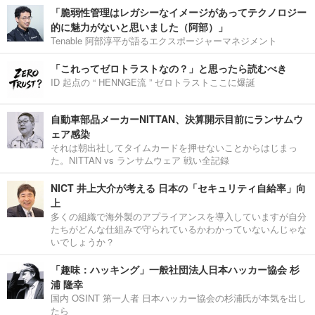
「脆弱性管理はレガシーなイメージがあってテクノロジー
的に魅力がないと思いました（阿部）」
Tenable 阿部淳平が語るエクスポージャーマネジメント
「これってゼロトラストなの？」と思ったら読むべき
ID 起点の “ HENNGE流 ” ゼロトラストここに爆誕
自動車部品メーカーNITTAN、決算開示目前にランサムウ
ェア感染
それは朝出社してタイムカードを押せないことからはじまっ
た。NITTAN vs ランサムウェア 戦い全記録
NICT 井上大介が考える 日本の「セキュリティ自給率」向
上
多くの組織で海外製のアプライアンスを導入していますが自分
たちがどんな仕組みで守られているかわかっていないんじゃな
いでしょうか？
「趣味：ハッキング」一般社団法人日本ハッカー協会 杉
浦 隆幸
国内 OSINT 第一人者 日本ハッカー協会の杉浦氏が本気を出し
たら