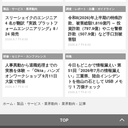
製品・サービス・業界動向
調査・レポート・白書・ガイドライン
スリーシェイクのエンジニア
令和8(2026)年上半期の特殊詐
4 名が翻訳『実践 プラットフ
欺、被害総額1,816億円 ～ 投
ォームエンジニアリング』8 /
資詐欺（797.9億）やニセ警察
24 発売
詐欺（507.9億）など手口別被
害額
2026.8.7 Fri 8:00
2026.8.7 Fri 8:00
研修・セミナー・カンファレンス
特集
人事異動から退職処理までの
今日もどこかで情報漏えい 第
実務を体験 ～「Okta」ハンズ
51回「2026年7月の情報漏え
オンワークショップ 9月11日
い」三重県、陸自インシデン
大阪で開催
トを他山の石として USB メモ
リ 1 万個チェック
2026.8.7 Fri 8:10
2026.8.7 Fri 8:15
記事
ホーム
›
製品・サービス・業界動向
›
業界動向
›
TOP