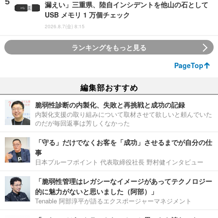
漏えい」三重県、陸自インシデントを他山の石として
USB メモリ 1 万個チェック
2026.8.7(金) 8:15
ランキングをもっと見る
PageTop
編集部おすすめ
脆弱性診断の内製化、失敗と再挑戦と成功の記録
内製化支援の取り組みについて取材させて欲しいと頼んでいた
のだが毎回返事は芳しくなかった
「守る」だけでなくお客を「成功」させるまでが自分の仕
事
日本プルーフポイント 代表取締役社長 野村健インタビュー
「脆弱性管理はレガシーなイメージがあってテクノロジー
的に魅力がないと思いました（阿部）」
Tenable 阿部淳平が語るエクスポージャーマネジメント