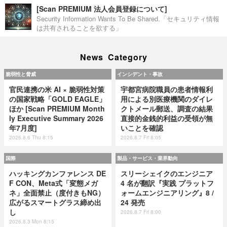
[Scan PREMIUM 法人会員登録について]
Security Information Wants To Be Shared.「セキュリティ情報
は共有されることを欲する」
News Category
脆弱性と脅威
インシデント・事故
官民連携の米 AI × 脆弱性対策
宇都宮病院職員の患者情報利
の国家戦略「GOLD EAGLE」
用による別医療機関のダイレ
ほか [Scan PREMIUM Month
クトメール郵送、調査の結果
ly Executive Summary 2026
直接的金銭的利益の受領が無
年7月度]
いことを確認
2026.8.6 Thu 8:15
2026.8.7 Fri 8:05
国際
製品・サービス・業界動向
ハッキングカンファレンス DE
スリーシェイクのエンジニア
F CON、Meta式「変態メガ
4 名が翻訳『実践 プラットフ
ネ」全面禁止（度付きもNG）
ォームエンジニアリング』8 /
広がるスマートグラス締め出
24 発売
し
2026.8.7 Fri 8:00
2026.8.3 Mon 8:15