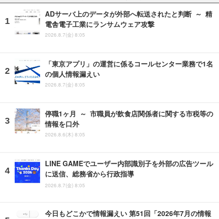
ADサーバ上のデータが外部へ転送されたと判断 ～ 精
電舎電子工業にランサムウェア攻撃
2026.8.7(金) 8:05
「東京アプリ」の運営に係るコールセンター業務で1名
の個人情報漏えい
2026.8.7(金) 8:05
停職1ヶ月 ～ 市職員が飲食店関係者に関する市税等の
情報を口外
2026.8.6(木) 8:05
LINE GAMEでユーザー内部識別子を外部の広告ツール
に送信、総務省から行政指導
2026.8.7(金) 8:05
今日もどこかで情報漏えい 第51回「2026年7月の情報