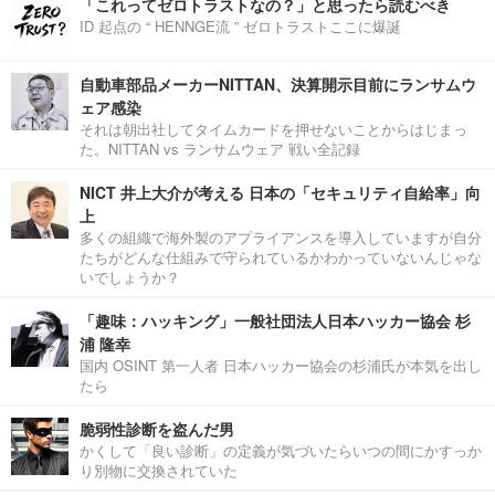
「これってゼロトラストなの？」と思ったら読むべき
ID 起点の “ HENNGE流 ” ゼロトラストここに爆誕
自動車部品メーカーNITTAN、決算開示目前にランサムウ
ェア感染
それは朝出社してタイムカードを押せないことからはじまっ
た。NITTAN vs ランサムウェア 戦い全記録
NICT 井上大介が考える 日本の「セキュリティ自給率」向
上
多くの組織で海外製のアプライアンスを導入していますが自分
たちがどんな仕組みで守られているかわかっていないんじゃな
いでしょうか？
「趣味：ハッキング」一般社団法人日本ハッカー協会 杉
浦 隆幸
国内 OSINT 第一人者 日本ハッカー協会の杉浦氏が本気を出し
たら
脆弱性診断を盗んだ男
かくして「良い診断」の定義が気づいたらいつの間にかすっか
り別物に交換されていた