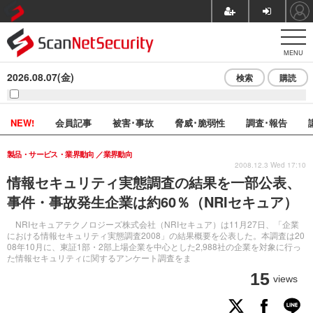
MENU
2026.08.07(金)
検索
購読
NEW!
会員記事
被害･事故
脅威･脆弱性
調査･報告
製品・サービス・業界動向
業界動向
2008.12.3 Wed 17:10
情報セキュリティ実態調査の結果を一部公表、
事件・事故発生企業は約60％（NRIセキュア）
NRIセキュアテクノロジーズ株式会社（NRIセキュア）は11月27日、「企業
における情報セキュリティ実態調査2008」の結果概要を公表した。本調査は20
08年10月に、東証1部・2部上場企業を中心とした2,988社の企業を対象に行っ
た情報セキュリティに関するアンケート調査をま
15
views