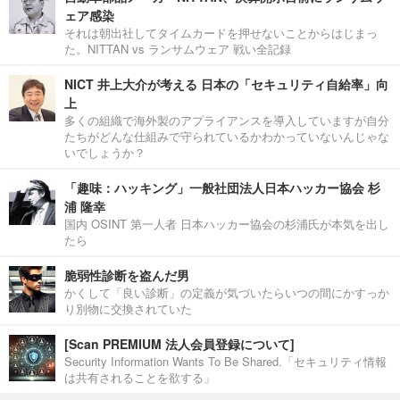
ェア感染
それは朝出社してタイムカードを押せないことからはじまっ
た。NITTAN vs ランサムウェア 戦い全記録
NICT 井上大介が考える 日本の「セキュリティ自給率」向
上
多くの組織で海外製のアプライアンスを導入していますが自分
たちがどんな仕組みで守られているかわかっていないんじゃな
いでしょうか？
「趣味：ハッキング」一般社団法人日本ハッカー協会 杉
浦 隆幸
国内 OSINT 第一人者 日本ハッカー協会の杉浦氏が本気を出し
たら
脆弱性診断を盗んだ男
かくして「良い診断」の定義が気づいたらいつの間にかすっか
り別物に交換されていた
[Scan PREMIUM 法人会員登録について]
Security Information Wants To Be Shared.「セキュリティ情報
は共有されることを欲する」