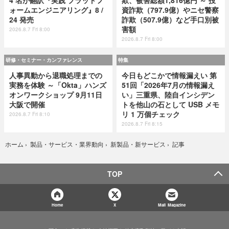
ォームエンジニアリング』8 /
資詐欺（797.9億）やニセ警察
24 発売
詐欺（507.9億）など手口別被
害額
2026.8.7 Fri 8:00
2026.8.7 Fri 8:00
研修・セミナー・カンファレンス
特集
人事異動から退職処理までの
今日もどこかで情報漏えい 第
実務を体験 ～「Okta」ハンズ
51回「2026年7月の情報漏え
オンワークショップ 9月11日
い」三重県、陸自インシデン
大阪で開催
トを他山の石として USB メモ
リ 1 万個チェック
2026.8.7 Fri 8:10
2026.8.7 Fri 8:15
記事
ホーム
›
製品・サービス・業界動向
›
新製品・新サービス
›
TOP
Home
X
Mail Magazine