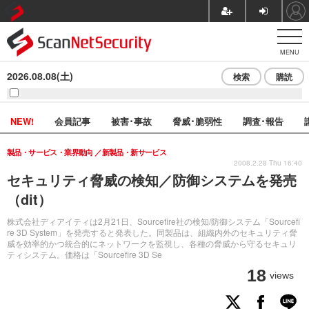
MENU
2026.08.08(土)
検索
購読
NEW!
会員記事
被害･事故
脅威･脆弱性
調査･報告
製品・サービス・業界動向
新製品・新サービス
2008.2.28 Thu 16:40
セキュリティ脅威の検知／防御システムを発売
（dit）
株式会社ディアイティは2月21日、Sourcefire社の検知/防御システム「Sourcefi
re 3D System」を発売すると発表した。同製品は、組織内外のセキュリティ脅
威を効率的かつ統合的にネットワークを監視し、各種の脅威から守るセキュリ
ティシステム。価格は「Sourcefire 3D Se
18
views