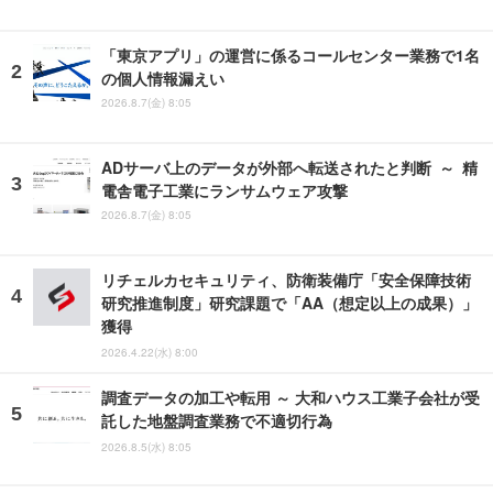
「東京アプリ」の運営に係るコールセンター業務で1名
の個人情報漏えい
2026.8.7(金) 8:05
ADサーバ上のデータが外部へ転送されたと判断 ～ 精
電舎電子工業にランサムウェア攻撃
2026.8.7(金) 8:05
リチェルカセキュリティ、防衛装備庁「安全保障技術
研究推進制度」研究課題で「AA（想定以上の成果）」
獲得
2026.4.22(水) 8:00
調査データの加工や転用 ～ 大和ハウス工業子会社が受
託した地盤調査業務で不適切行為
2026.8.5(水) 8:05