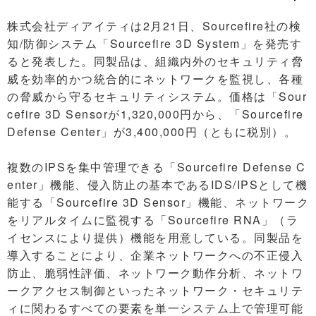
株式会社ディアイティは2月21日、Sourcefire社の検
知/防御システム「Sourcefire 3D System」を発売す
ると発表した。同製品は、組織内外のセキュリティ脅
威を効率的かつ統合的にネットワークを監視し、各種
の脅威から守るセキュリティシステム。価格は「Sour
cefire 3D Sensorが1,320,000円から、「Sourcefire
Defense Center」が3,400,000円（ともに税別）。
複数のIPSを集中管理できる「Sourcefire Defense C
enter」機能、侵入防止の基本であるIDS/IPSとして機
能する「Sourcefire 3D Sensor」機能、ネットワーク
をリアルタイムに監視する「Sourcefire RNA」（ラ
イセンスにより提供）機能を用意している。同製品を
導入することにより、企業ネットワークへの不正侵入
防止、脆弱性評価、ネットワーク動作分析、ネットワ
ークアクセス制御といったネットワーク・セキュリテ
ィに関わるすべての要素を単一システム上で管理可能