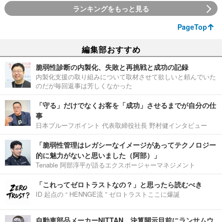
ランキングをもっと見る
PageTop
編集部おすすめ
脆弱性診断の内製化、失敗と再挑戦と成功の記録
内製化支援の取り組みについて取材させて欲しいと頼んでいた
のだが毎回返事は芳しくなかった
「守る」だけでなくお客を「成功」させるまでが自分の仕
事
日本プルーフポイント 代表取締役社長 野村健インタビュー
「脆弱性管理はレガシーなイメージがあってテクノロジー
的に魅力がないと思いました（阿部）」
Tenable 阿部淳平が語るエクスポージャーマネジメント
「これってゼロトラストなの？」と思ったら読むべき
ID 起点の “ HENNGE流 ” ゼロトラストここに爆誕
自動車部品メーカーNITTAN、決算開示目前にランサムウ