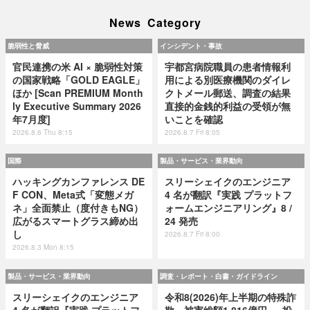
News Category
脆弱性と脅威
インシデント・事故
官民連携の米 AI × 脆弱性対策
宇都宮病院職員の患者情報利
の国家戦略「GOLD EAGLE」
用による別医療機関のダイレ
ほか [Scan PREMIUM Month
クトメール郵送、調査の結果
ly Executive Summary 2026
直接的金銭的利益の受領が無
年7月度]
いことを確認
2026.8.6 Thu 8:15
2026.8.7 Fri 8:05
国際
製品・サービス・業界動向
ハッキングカンファレンス DE
スリーシェイクのエンジニア
F CON、Meta式「変態メガ
4 名が翻訳『実践 プラットフ
ネ」全面禁止（度付きもNG）
ォームエンジニアリング』8 /
広がるスマートグラス締め出
24 発売
し
2026.8.7 Fri 8:00
2026.8.3 Mon 8:15
製品・サービス・業界動向
調査・レポート・白書・ガイドライン
スリーシェイクのエンジニア
令和8(2026)年上半期の特殊詐
4 名が翻訳『実践 プラットフ
欺、被害総額1,816億円 ～ 投