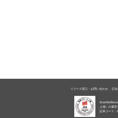
リリース窓口・お問い合わせ
広告
ScanNetS
上場）の運営
証券コード：6