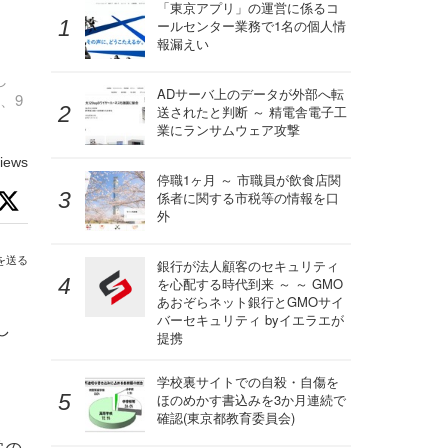
「東京アプリ」の運営に係るコ
ールセンター業務で1名の個人情
報漏えい
し
ADサーバ上のデータが外部へ転
、9
送されたと判断 ～ 精電舎電子工
業にランサムウェア攻撃
iews
停職1ヶ月 ～ 市職員が飲食店関
係者に関する市税等の情報を口
外
を送る
銀行が法人顧客のセキュリティ
を心配する時代到来 ～ ～ GMO
あおぞらネット銀行とGMOサイ
バーセキュリティ byイエラエが
し
提携
学校裏サイトでの自殺・自傷を
ほのめかす書込みを3か月連続で
確認(東京都教育委員会)
常の