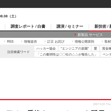
.08.08（土）
調査レポート / 白書
講演 / セミナー
新技術 /
新製品 サービス
RSS
情報提供
訂正 お詫び
情報公開原則
取材
ハッカー協会
"エンジニアの楽園"
愛
賞金
注目検索ワード
「この脆弱性は〇〇社の△△が報告した」
ペン
2007.9.20 Thu