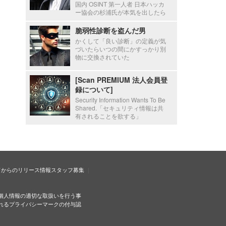
国内 OSINT 第一人者 日本ハッカ
ー協会の杉浦氏が本気を出したら
脆弱性診断を盗んだ男
かくして「良い診断」の定義が気
づいたらいつの間にかすっかり別
物に交換されていた
[Scan PREMIUM 法人会員登
録について]
Security Information Wants To Be
Shared.「セキュリティ情報は共
有されることを欲する」
ドからのリリース情報
スタッフ募集
個人情報の適切な取扱いを行う事
れるプライバシーマークの付与認