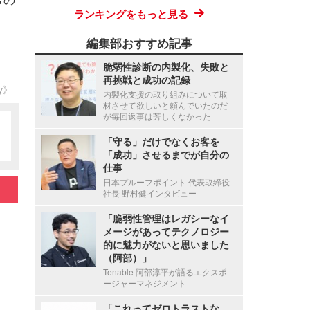
ランキングをもっと見る
編集部おすすめ記事
脆弱性診断の内製化、失敗と
再挑戦と成功の記録
ty》
内製化支援の取り組みについて取
材させて欲しいと頼んでいたのだ
が毎回返事は芳しくなかった
「守る」だけでなくお客を
「成功」させるまでが自分の
仕事
日本プルーフポイント 代表取締役
社長 野村健インタビュー
「脆弱性管理はレガシーなイ
メージがあってテクノロジー
的に魅力がないと思いました
（阿部）」
Tenable 阿部淳平が語るエクスポ
ージャーマネジメント
「これってゼロトラストな