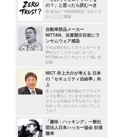
の？」と思ったら読むべき
ID 起点の “ HENNGE流 ” ゼロトラ
ストここに爆誕
自動車部品メーカー
NITTAN、決算開示目前にラ
ンサムウェア感染
それは朝出社してタイムカードを
押せないことからはじまった。
NITTAN vs ランサムウェア 戦い全
記録
NICT 井上大介が考える 日本
の「セキュリティ自給率」向
上
多くの組織で海外製のアプライア
ンスを導入していますが自分たち
がどんな仕組みで守られているか
わかっていないんじゃないでしょ
うか？
「趣味：ハッキング」一般社
団法人日本ハッカー協会 杉浦
隆幸