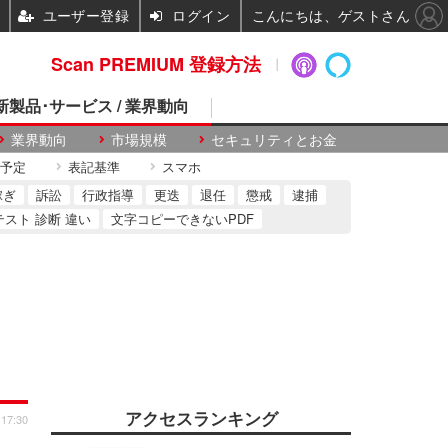
ユーザー登録
ログイン
こんにちは、ゲストさん
Scan PREMIUM 登録方法
 新製品･サービス / 業界動向
業界動向
市場規模
セキュリティとお金
予定
表記基準
スマホ
稼ぎ
訴訟
行政指導
更迭
退任
懲戒
逮捕
テスト 診断 違い
文字コピーできないPDF
アクセスランキング
 17:30