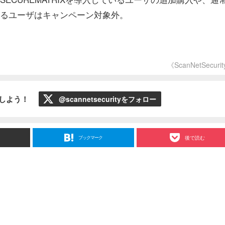
ているユーザはキャンペーン対象外。
m
《ScanNetSecuri
ローしよう！
@scannetsecurityをフォロー
ブックマーク
後で読む