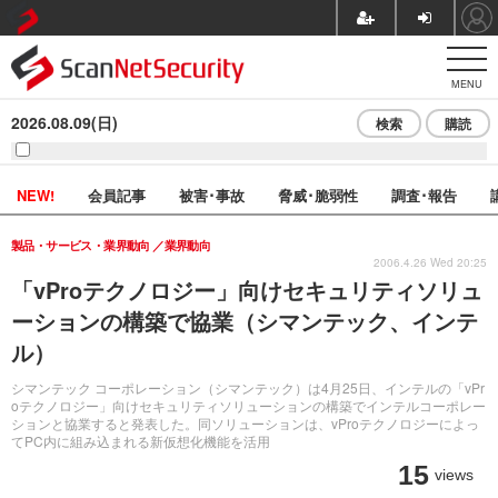
MENU
2026.08.09(日)
検索
購読
NEW!
会員記事
被害･事故
脅威･脆弱性
調査･報告
製品・サービス・業界動向
業界動向
2006.4.26 Wed 20:25
「vProテクノロジー」向けセキュリティソリュ
ーションの構築で協業（シマンテック、インテ
ル）
シマンテック コーポレーション（シマンテック）は4月25日、インテルの「vPr
oテクノロジー」向けセキュリティソリューションの構築でインテルコーポレー
ションと協業すると発表した。同ソリューションは、vProテクノロジーによっ
てPC内に組み込まれる新仮想化機能を活用
15
views