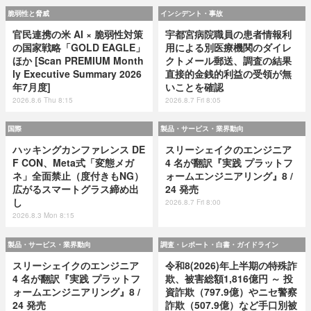
脆弱性と脅威
インシデント・事故
官民連携の米 AI × 脆弱性対策
宇都宮病院職員の患者情報利
の国家戦略「GOLD EAGLE」
用による別医療機関のダイレ
ほか [Scan PREMIUM Month
クトメール郵送、調査の結果
ly Executive Summary 2026
直接的金銭的利益の受領が無
年7月度]
いことを確認
2026.8.6 Thu 8:15
2026.8.7 Fri 8:05
国際
製品・サービス・業界動向
ハッキングカンファレンス DE
スリーシェイクのエンジニア
F CON、Meta式「変態メガ
4 名が翻訳『実践 プラットフ
ネ」全面禁止（度付きもNG）
ォームエンジニアリング』8 /
広がるスマートグラス締め出
24 発売
し
2026.8.7 Fri 8:00
2026.8.3 Mon 8:15
製品・サービス・業界動向
調査・レポート・白書・ガイドライン
スリーシェイクのエンジニア
令和8(2026)年上半期の特殊詐
4 名が翻訳『実践 プラットフ
欺、被害総額1,816億円 ～ 投
ォームエンジニアリング』8 /
資詐欺（797.9億）やニセ警察
24 発売
詐欺（507.9億）など手口別被