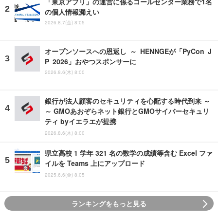
「東京アプリ」の運営に係るコールセンター業務で1名
の個人情報漏えい
2026.8.7(金) 8:05
オープンソースへの恩返し ～ HENNGEが「PyCon J
P 2026」おやつスポンサーに
2026.8.6(木) 8:00
銀行が法人顧客のセキュリティを心配する時代到来 ～
～ GMOあおぞらネット銀行とGMOサイバーセキュリ
ティ byイエラエが提携
2026.8.6(木) 8:00
県立高校 1 学年 321 名の数学の成績等含む Excel ファ
イルを Teams 上にアップロード
2025.6.6(金) 8:05
ランキングをもっと見る