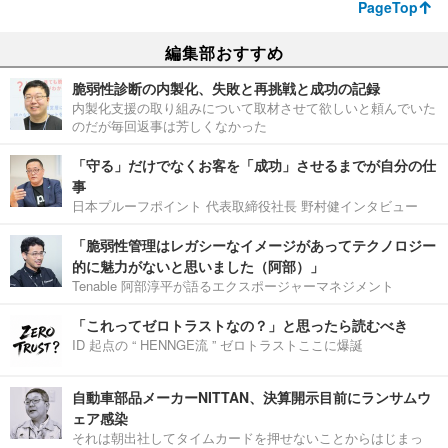
PageTop
編集部おすすめ
脆弱性診断の内製化、失敗と再挑戦と成功の記録
内製化支援の取り組みについて取材させて欲しいと頼んでいた
のだが毎回返事は芳しくなかった
「守る」だけでなくお客を「成功」させるまでが自分の仕
事
日本プルーフポイント 代表取締役社長 野村健インタビュー
「脆弱性管理はレガシーなイメージがあってテクノロジー
的に魅力がないと思いました（阿部）」
Tenable 阿部淳平が語るエクスポージャーマネジメント
「これってゼロトラストなの？」と思ったら読むべき
ID 起点の “ HENNGE流 ” ゼロトラストここに爆誕
自動車部品メーカーNITTAN、決算開示目前にランサムウ
ェア感染
それは朝出社してタイムカードを押せないことからはじまっ