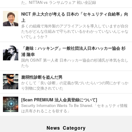
た。NITTAN vs ランサムウェア 戦い全記録
NICT 井上大介が考える 日本の「セキュリティ自給率」向
上
多くの組織で海外製のアプライアンスを導入していますが自分
たちがどんな仕組みで守られているかわかっていないんじゃな
いでしょうか？
「趣味：ハッキング」一般社団法人日本ハッカー協会 杉
浦 隆幸
国内 OSINT 第一人者 日本ハッカー協会の杉浦氏が本気を出し
たら
脆弱性診断を盗んだ男
かくして「良い診断」の定義が気づいたらいつの間にかすっか
り別物に交換されていた
[Scan PREMIUM 法人会員登録について]
Security Information Wants To Be Shared.「セキュリティ情報
は共有されることを欲する」
News Category