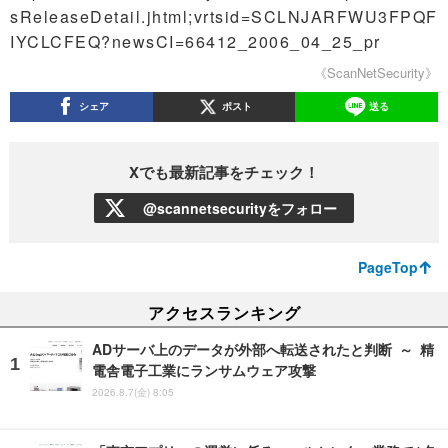
sReleaseDetail.jhtml;vrtsid=SCLNJARFWU3FPQF
IYCLCFEQ?newsCI=66412_2006_04_25_pr
《ScanNetSecurity》
シェア
ポスト
送る
Xでも最新記事をチェック！
@scannetsecurityをフォロー
PageTop
アクセスランキング
ADサーバ上のデータが外部へ転送されたと判断 ～ 精
電舎電子工業にランサムウェア攻撃
2026.8.7(金) 8:05