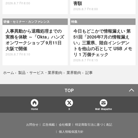
害額
2026.8.7 Fri 8:00
2026.8.7 Fri 8:00
研修・セミナー・カンファレンス
特集
人事異動から退職処理までの
今日もどこかで情報漏えい 第
実務を体験 ～「Okta」ハンズ
51回「2026年7月の情報漏え
オンワークショップ 9月11日
い」三重県、陸自インシデン
大阪で開催
トを他山の石として USB メモ
リ 1 万個チェック
2026.8.7 Fri 8:10
2026.8.7 Fri 8:15
記事
ホーム
›
製品・サービス・業界動向
›
業界動向
›
TOP
Home
X
Mail Magazine
お問合せ
広告掲載
会社概要
特定商取引法に基づく表記
個人情報保護方針