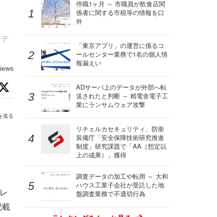
停職1ヶ月 ～ 市職員が飲食店関
係者に関する市税等の情報を口
外
ンテ
「東京アプリ」の運営に係るコ
ールセンター業務で1名の個人情
報漏えい
iews
ADサーバ上のデータが外部へ転
送されたと判断 ～ 精電舎電子工
業にランサムウェア攻撃
を送る
リチェルカセキュリティ、防衛
装備庁「安全保障技術研究推進
制度」研究課題で「AA（想定以
上の成果）」獲得
調査データの加工や転用 ～ 大和
ハウス工業子会社が受託した地
レ
盤調査業務で不適切行為
記載