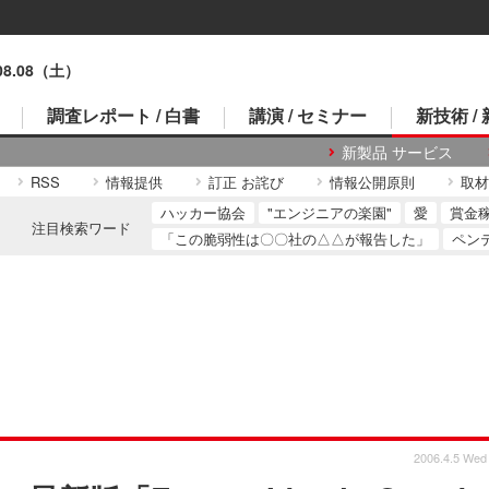
.08.08（土）
調査レポート / 白書
講演 / セミナー
新技術 /
新製品 サービス
RSS
情報提供
訂正 お詫び
情報公開原則
取材
ハッカー協会
"エンジニアの楽園"
愛
賞金
注目検索ワード
「この脆弱性は〇〇社の△△が報告した」
ペン
2006.4.5 Wed