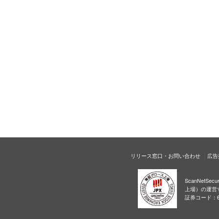
リリース窓口・お問い合わせ
広告
ScanNetS
上場）の運営
証券コード：6