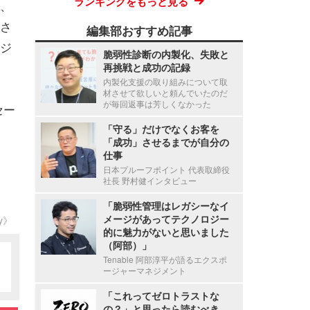
ランキングをもっと見る
、
さ
編集部おすすめ記事
ジ
脆弱性診断の内製化、失敗と
再挑戦と成功の記録
内製化支援の取り組みについて取
材させて欲しいと頼んでいたのだ
が毎回返事は芳しくなかった
セー
「守る」だけでなくお客を
「成功」させるまでが自分の
仕事
日本プルーフポイント 代表取締役
社長 野村健インタビュー
「脆弱性管理はレガシーなイ
メージがあってテクノロジー
ty》
的に魅力がないと思いました
（阿部）」
Tenable 阿部淳平が語るエクスポ
ージャーマネジメント
「これってゼロトラストな
の？」と思ったら読むべき