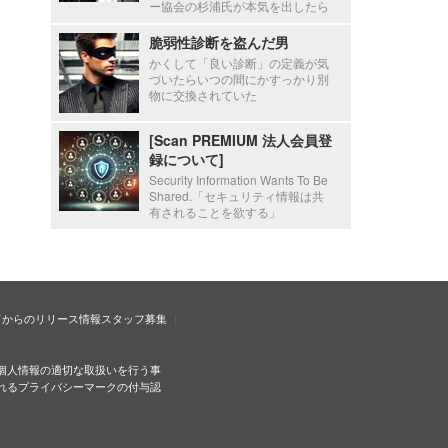
ー協会の杉浦氏が本気を出したら
脆弱性診断を盗んだ男
かくして「良い診断」の定義が気
づいたらいつの間にかすっかり別
物に交換されていた
[Scan PREMIUM 法人会員登
録について]
Security Information Wants To Be
Shared.「セキュリティ情報は共
有されることを欲する」
ドからのリリース情報
スタッフ募集
個人情報の適切な取扱いを行う事
れるプライバシーマークの付与認