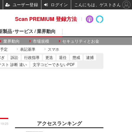
ユーザー登録
ログイン
こんにちは、ゲストさん
Scan PREMIUM 登録方法
 新製品･サービス / 業界動向
業界動向
市場規模
セキュリティとお金
予定
表記基準
スマホ
稼ぎ
訴訟
行政指導
更迭
退任
懲戒
逮捕
テスト 診断 違い
文字コピーできないPDF
アクセスランキング
 19:25