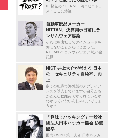
ID 起点の “ HENNGE流 ” ゼロトラ
ストここに爆誕
自動車部品メーカー
NITTAN、決算開示目前にラ
ンサムウェア感染
それは朝出社してタイムカードを
押せないことからはじまった。
NITTAN vs ランサムウェア 戦い全
記録
NICT 井上大介が考える 日本
の「セキュリティ自給率」向
上
多くの組織で海外製のアプライア
ンスを導入していますが自分たち
がどんな仕組みで守られているか
わかっていないんじゃないでしょ
うか？
「趣味：ハッキング」一般社
団法人日本ハッカー協会 杉浦
隆幸
国内 OSINT 第一人者 日本ハッカ