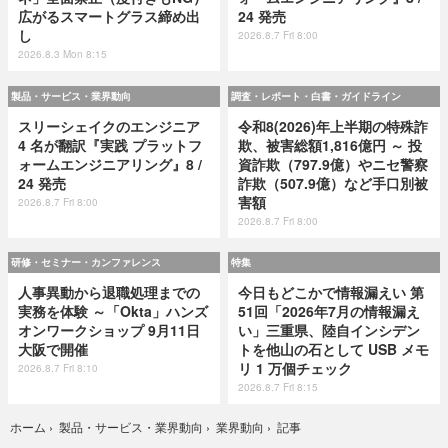
広がるスマートグラス締め出
24 発売
し
2026.8.7 Fri 8:00
2026.8.3 Mon 8:15
製品・サービス・業界動向
調査・レポート・白書・ガイドライン
スリーシェイクのエンジニア
令和8(2026)年上半期の特殊詐
4 名が翻訳『実践 プラットフ
欺、被害総額1,816億円 ～ 投
ォームエンジニアリング』8 /
資詐欺（797.9億）やニセ警察
24 発売
詐欺（507.9億）など手口別被
害額
2026.8.7 Fri 8:00
2026.8.7 Fri 8:00
研修・セミナー・カンファレンス
特集
人事異動から退職処理までの
今日もどこかで情報漏えい 第
実務を体験 ～「Okta」ハンズ
51回「2026年7月の情報漏え
オンワークショップ 9月11日
い」三重県、陸自インシデン
大阪で開催
トを他山の石として USB メモ
リ 1 万個チェック
2026.8.7 Fri 8:10
2026.8.7 Fri 8:15
記事
ホーム
›
製品・サービス・業界動向
›
業界動向
›