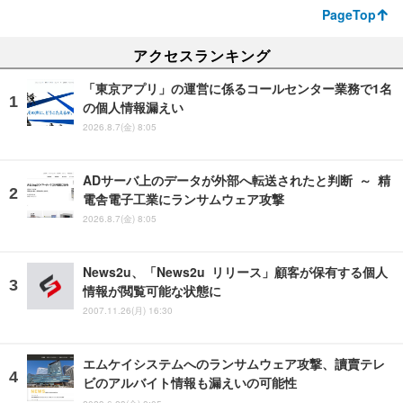
PageTop
アクセスランキング
「東京アプリ」の運営に係るコールセンター業務で1名
の個人情報漏えい
2026.8.7(金) 8:05
ADサーバ上のデータが外部へ転送されたと判断 ～ 精
電舎電子工業にランサムウェア攻撃
2026.8.7(金) 8:05
News2u、「News2u リリース」顧客が保有する個人
情報が閲覧可能な状態に
2007.11.26(月) 16:30
エムケイシステムへのランサムウェア攻撃、讀賣テレ
ビのアルバイト情報も漏えいの可能性