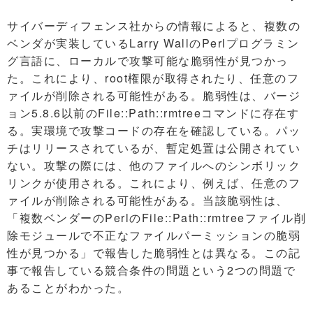
サイバーディフェンス社からの情報によると、複数の
ベンダが実装しているLarry WallのPerlプログラミン
グ言語に、ローカルで攻撃可能な脆弱性が見つかっ
た。これにより、root権限が取得されたり、任意のフ
ァイルが削除される可能性がある。脆弱性は、バージ
ョン5.8.6以前のFile::Path::rmtreeコマンドに存在す
る。実環境で攻撃コードの存在を確認している。パッ
チはリリースされているが、暫定処置は公開されてい
ない。攻撃の際には、他のファイルへのシンボリック
リンクが使用される。これにより、例えば、任意のフ
ァイルが削除される可能性がある。当該脆弱性は、
「複数ベンダーのPerlのFile::Path::rmtreeファイル削
除モジュールで不正なファイルパーミッションの脆弱
性が見つかる」で報告した脆弱性とは異なる。この記
事で報告している競合条件の問題という2つの問題で
あることがわかった。