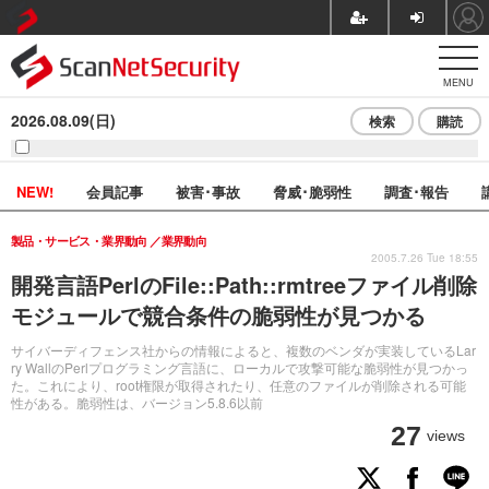
MENU
2026.08.09(日)
検索
購読
NEW!
会員記事
被害･事故
脅威･脆弱性
調査･報告
製品・サービス・業界動向
業界動向
2005.7.26 Tue 18:55
開発言語PerlのFile::Path::rmtreeファイル削除
モジュールで競合条件の脆弱性が見つかる
サイバーディフェンス社からの情報によると、複数のベンダが実装しているLar
ry WallのPerlプログラミング言語に、ローカルで攻撃可能な脆弱性が見つかっ
た。これにより、root権限が取得されたり、任意のファイルが削除される可能
性がある。脆弱性は、バージョン5.8.6以前
27
views