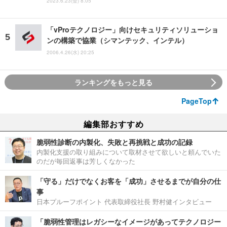
2023.6.23(金) 8:05
「vProテクノロジー」向けセキュリティソリューショ
ンの構築で協業（シマンテック、インテル）
2006.4.26(水) 20:25
ランキングをもっと見る
PageTop
編集部おすすめ
脆弱性診断の内製化、失敗と再挑戦と成功の記録
内製化支援の取り組みについて取材させて欲しいと頼んでいた
のだが毎回返事は芳しくなかった
「守る」だけでなくお客を「成功」させるまでが自分の仕
事
日本プルーフポイント 代表取締役社長 野村健インタビュー
「脆弱性管理はレガシーなイメージがあってテクノロジー