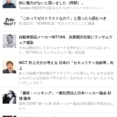
的に魅力がないと思いました（阿部）」
Tenable 阿部淳平が語るエクスポージャーマネジメント
「これってゼロトラストなの？」と思ったら読むべき
ID 起点の “ HENNGE流 ” ゼロトラストここに爆誕
自動車部品メーカーNITTAN、決算開示目前にランサムウ
ェア感染
それは朝出社してタイムカードを押せないことからはじまっ
た。NITTAN vs ランサムウェア 戦い全記録
NICT 井上大介が考える 日本の「セキュリティ自給率」向
上
多くの組織で海外製のアプライアンスを導入していますが自分
たちがどんな仕組みで守られているかわかっていないんじゃな
いでしょうか？
「趣味：ハッキング」一般社団法人日本ハッカー協会 杉
浦 隆幸
国内 OSINT 第一人者 日本ハッカー協会の杉浦氏が本気を出し
たら