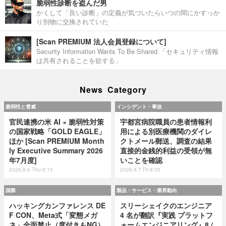
脆弱性診断を盗んだ男
かくして「良い診断」の定義が気づいたらいつの間にかすっか
り別物に交換されていた
[Scan PREMIUM 法人会員登録について]
Security Information Wants To Be Shared.「セキュリティ情報
は共有されることを欲する」
News Category
脆弱性と脅威
インシデント・事故
官民連携の米 AI × 脆弱性対策
宇都宮病院職員の患者情報利
の国家戦略「GOLD EAGLE」
用による別医療機関のダイレ
ほか [Scan PREMIUM Month
クトメール郵送、調査の結果
ly Executive Summary 2026
直接的金銭的利益の受領が無
年7月度]
いことを確認
2026.8.6 Thu 8:15
2026.8.7 Fri 8:05
国際
製品・サービス・業界動向
ハッキングカンファレンス DE
スリーシェイクのエンジニア
F CON、Meta式「変態メガ
4 名が翻訳『実践 プラットフ
ネ」全面禁止（度付きもNG）
ォームエンジニアリング』8 /