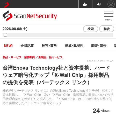
MENU
2026.08.08(土)
検索
購読
NEW!
会員記事
被害･事故
脅威･脆弱性
調査･報告
製品・サービス・業界動向
新製品・新サービス
2005.7.13 Wed 20:45
台湾Enova Technology社と資本提携、ハード
ウェア暗号化チップ「X-Wall Chip」採用製品
の提供を発表（バーテックス リンク）
株式会社バーテックス リンクは、台湾のEnova Technology社と子会社を通じて
資本提携し、「X-Wall Chip」及び「X-Wall Chip」搭載製品の販売について包括
的代理店契約を締結したと発表した。「X-Wall Chip」は、Enova社が世界で初
めて実用化したハードウェア暗号化チップ
24
views