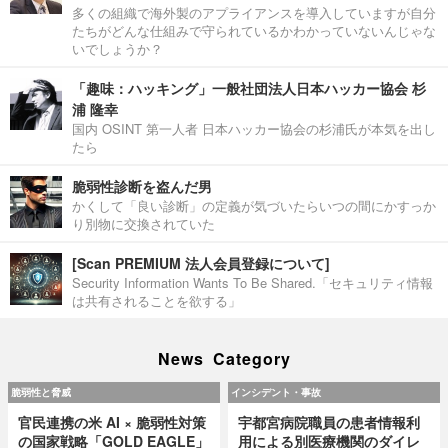
多くの組織で海外製のアプライアンスを導入していますが自分
たちがどんな仕組みで守られているかわかっていないんじゃな
いでしょうか？
「趣味：ハッキング」一般社団法人日本ハッカー協会 杉
浦 隆幸
国内 OSINT 第一人者 日本ハッカー協会の杉浦氏が本気を出し
たら
脆弱性診断を盗んだ男
かくして「良い診断」の定義が気づいたらいつの間にかすっか
り別物に交換されていた
[Scan PREMIUM 法人会員登録について]
Security Information Wants To Be Shared.「セキュリティ情報
は共有されることを欲する」
News Category
脆弱性と脅威
インシデント・事故
官民連携の米 AI × 脆弱性対策
宇都宮病院職員の患者情報利
の国家戦略「GOLD EAGLE」
用による別医療機関のダイレ