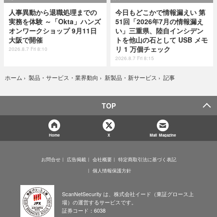
人事異動から退職処理までの
今日もどこかで情報漏えい 第
実務を体験 ～「Okta」ハンズ
51回「2026年7月の情報漏え
オンワークショップ 9月11日
い」三重県、陸自インシデン
大阪で開催
トを他山の石として USB メモ
リ 1 万個チェック
2026.8.7 Fri 8:10
2026.8.7 Fri 8:15
記事
ホーム
›
製品・サービス・業界動向
›
新製品・新サービス
›
TOP
Home
X
Mail Magazine
お問合せ
広告掲載
会社概要
特定商取引法に基づく表記
個人情報保護方針
ScanNetSecurity は、株式会社イード（東証グロース上
場）の運営するサービスです。
証券コード：6038