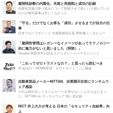
脆弱性診断の内製化、失敗と再挑戦と成功の記録
内製化支援の取り組みについて取材させて欲しいと頼んでいた
のだが毎回返事は芳しくなかった
「守る」だけでなくお客を「成功」させるまでが自分の仕
事
日本プルーフポイント 代表取締役社長 野村健インタビュー
「脆弱性管理はレガシーなイメージがあってテクノロジー
的に魅力がないと思いました（阿部）」
Tenable 阿部淳平が語るエクスポージャーマネジメント
「これってゼロトラストなの？」と思ったら読むべき
ID 起点の “ HENNGE流 ” ゼロトラストここに爆誕
自動車部品メーカーNITTAN、決算開示目前にランサムウ
ェア感染
それは朝出社してタイムカードを押せないことからはじまっ
た。NITTAN vs ランサムウェア 戦い全記録
NICT 井上大介が考える 日本の「セキュリティ自給率」向
上