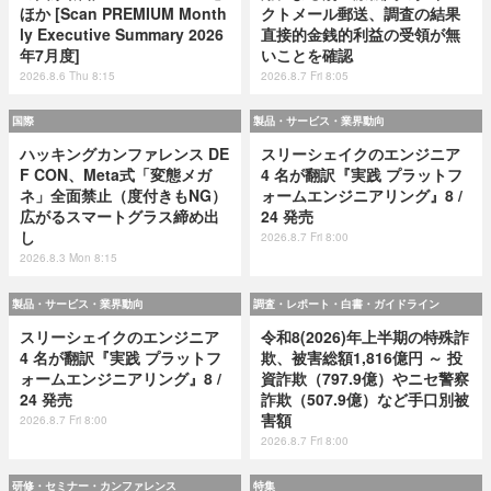
ほか [Scan PREMIUM Month
クトメール郵送、調査の結果
ly Executive Summary 2026
直接的金銭的利益の受領が無
年7月度]
いことを確認
2026.8.6 Thu 8:15
2026.8.7 Fri 8:05
国際
製品・サービス・業界動向
ハッキングカンファレンス DE
スリーシェイクのエンジニア
F CON、Meta式「変態メガ
4 名が翻訳『実践 プラットフ
ネ」全面禁止（度付きもNG）
ォームエンジニアリング』8 /
広がるスマートグラス締め出
24 発売
し
2026.8.7 Fri 8:00
2026.8.3 Mon 8:15
製品・サービス・業界動向
調査・レポート・白書・ガイドライン
スリーシェイクのエンジニア
令和8(2026)年上半期の特殊詐
4 名が翻訳『実践 プラットフ
欺、被害総額1,816億円 ～ 投
ォームエンジニアリング』8 /
資詐欺（797.9億）やニセ警察
24 発売
詐欺（507.9億）など手口別被
害額
2026.8.7 Fri 8:00
2026.8.7 Fri 8:00
研修・セミナー・カンファレンス
特集