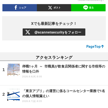
シェア
ポスト
送る
Xでも最新記事をチェック！
@scannetsecurityをフォロー
PageTop
アクセスランキング
停職1ヶ月 ～ 市職員が飲食店関係者に関する市税等の
情報を口外
2026.8.6(木) 8:05
「東京アプリ」の運営に係るコールセンター業務で1名
の個人情報漏えい
2026.8.7(金) 8:05