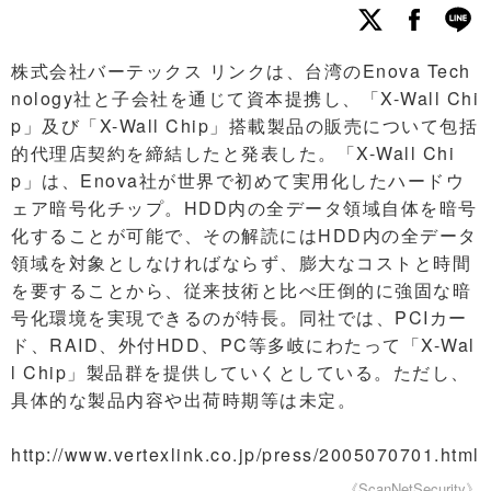
株式会社バーテックス リンクは、台湾のEnova Tech
nology社と子会社を通じて資本提携し、「X-Wall Chi
p」及び「X-Wall Chip」搭載製品の販売について包括
的代理店契約を締結したと発表した。「X-Wall Chi
p」は、Enova社が世界で初めて実用化したハードウ
ェア暗号化チップ。HDD内の全データ領域自体を暗号
化することが可能で、その解読にはHDD内の全データ
領域を対象としなければならず、膨大なコストと時間
を要することから、従来技術と比べ圧倒的に強固な暗
号化環境を実現できるのが特長。同社では、PCIカー
ド、RAID、外付HDD、PC等多岐にわたって「X-Wal
l Chip」製品群を提供していくとしている。ただし、
具体的な製品内容や出荷時期等は未定。
http://www.vertexlink.co.jp/press/2005070701.html
《ScanNetSecurity》