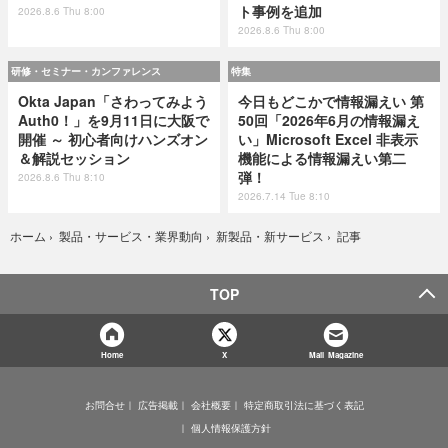
ト事例を追加
2026.8.6 Thu 8:00
2026.8.6 Thu 8:00
研修・セミナー・カンファレンス
特集
Okta Japan「さわってみよう
今日もどこかで情報漏えい 第
Auth0！」を9月11日に大阪で
50回「2026年6月の情報漏え
開催 ～ 初心者向けハンズオン
い」Microsoft Excel 非表示
＆解説セッション
機能による情報漏えい第二
弾！
2026.8.6 Thu 8:10
2026.7.14 Tue 8:10
記事
ホーム
›
製品・サービス・業界動向
›
新製品・新サービス
›
TOP
Home
X
Mail Magazine
お問合せ
広告掲載
会社概要
特定商取引法に基づく表記
個人情報保護方針