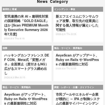
News Category
脆弱性と脅威
インシデント・事故
官民連携の米 AI × 脆弱性対策
新エフエイコムにランサムウ
の国家戦略「GOLD EAGLE」
ェア攻撃、取引先の従業員に
ほか [Scan PREMIUM Month
関する個人情報が漏えいした
ly Executive Summary 2026
可能性
年7月度]
2026.8.6 Thu 8:05
2026.8.6 Thu 8:15
国際
製品・サービス・業界動向
ハッキングカンファレンス DE
AeyeScan がアップデート、
F CON、Meta式「変態メガ
Ruby on Rails や WordPres
ネ」全面禁止（度付きもNG）
s の最新脆弱性に対応
広がるスマートグラス締め出
2026.8.6 Thu 8:00
し
2026.8.3 Mon 8:15
製品・サービス・業界動向
調査・レポート・白書・ガイドライン
AeyeScan がアップデート、
市民プールやエネルギー企業
Ruby on Rails や WordPres
が標的に ～ IPA が制御システ
s の最新脆弱性に対応
ムの最新サイバーインシデン