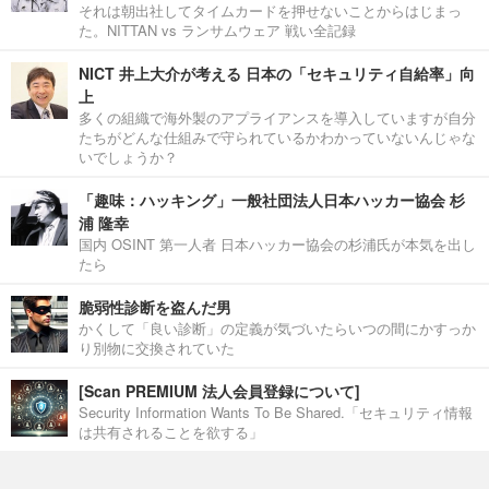
それは朝出社してタイムカードを押せないことからはじまっ
た。NITTAN vs ランサムウェア 戦い全記録
NICT 井上大介が考える 日本の「セキュリティ自給率」向
上
多くの組織で海外製のアプライアンスを導入していますが自分
たちがどんな仕組みで守られているかわかっていないんじゃな
いでしょうか？
「趣味：ハッキング」一般社団法人日本ハッカー協会 杉
浦 隆幸
国内 OSINT 第一人者 日本ハッカー協会の杉浦氏が本気を出し
たら
脆弱性診断を盗んだ男
かくして「良い診断」の定義が気づいたらいつの間にかすっか
り別物に交換されていた
[Scan PREMIUM 法人会員登録について]
Security Information Wants To Be Shared.「セキュリティ情報
は共有されることを欲する」