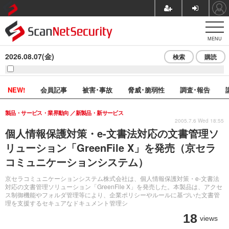
MENU
2026.08.07(金)
検索
購読
NEW!
会員記事
被害･事故
脅威･脆弱性
調査･報告
製品・サービス・業界動向
新製品・新サービス
2005.7.6 Wed 18:55
個人情報保護対策・e-文書法対応の文書管理ソ
リューション「GreenFile X」を発売（京セラ
コミュニケーションシステム）
京セラコミュニケーションシステム株式会社は、個人情報保護対策・e-文書法
対応の文書管理ソリューション「GreenFile X」を発売した。本製品は、アクセ
ス制御機能やフォルダ管理等により、企業ポリシーやルールに基づいた文書管
理を支援するセキュアなドキュメント管理シ
18
views