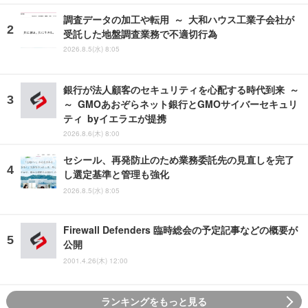
調査データの加工や転用 ～ 大和ハウス工業子会社が
受託した地盤調査業務で不適切行為
2026.8.5(水) 8:05
銀行が法人顧客のセキュリティを心配する時代到来 ～
～ GMOあおぞらネット銀行とGMOサイバーセキュリ
ティ byイエラエが提携
2026.8.6(木) 8:00
セシール、再発防止のため業務委託先の見直しを完了
し選定基準と管理も強化
2026.8.5(水) 8:05
Firewall Defenders 臨時総会の予定記事などの概要が
公開
2001.4.26(木) 12:00
ランキングをもっと見る