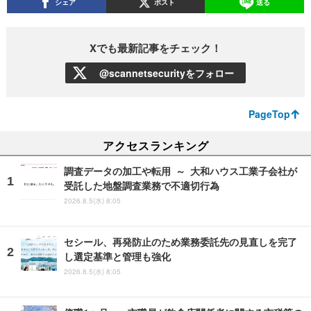
シェア
ポスト
送る
Xでも最新記事をチェック！
@scannetsecurityをフォロー
PageTop
アクセスランキング
調査データの加工や転用 ～ 大和ハウス工業子会社が
受託した地盤調査業務で不適切行為
2026.8.5(水) 8:05
セシール、再発防止のため業務委託先の見直しを完了
し選定基準と管理も強化
2026.8.5(水) 8:05