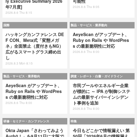
ly Executive Summary 2026
可能性
年7月度]
2026.8.6 Thu 8:05
2026.8.6 Thu 8:15
国際
製品・サービス・業界動向
ハッキングカンファレンス DE
AeyeScan がアップデート、
F CON、Meta式「変態メガ
Ruby on Rails や WordPres
ネ」全面禁止（度付きもNG）
s の最新脆弱性に対応
広がるスマートグラス締め出
2026.8.6 Thu 8:00
し
2026.8.3 Mon 8:15
製品・サービス・業界動向
調査・レポート・白書・ガイドライン
AeyeScan がアップデート、
市民プールやエネルギー企業
Ruby on Rails や WordPres
が標的に ～ IPA が制御システ
s の最新脆弱性に対応
ムの最新サイバーインシデン
ト事例を追加
2026.8.6 Thu 8:00
2026.8.6 Thu 8:00
研修・セミナー・カンファレンス
特集
Okta Japan「さわってみよう
今日もどこかで情報漏えい 第
Auth0！」を9月11日に大阪で
50回「2026年6月の情報漏え