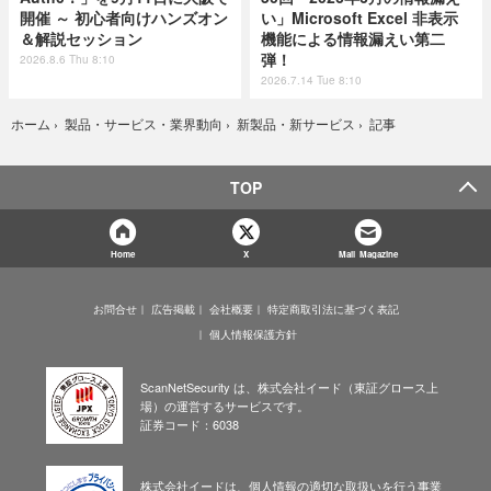
開催 ～ 初心者向けハンズオン
い」Microsoft Excel 非表示
＆解説セッション
機能による情報漏えい第二
弾！
2026.8.6 Thu 8:10
2026.7.14 Tue 8:10
記事
ホーム
›
製品・サービス・業界動向
›
新製品・新サービス
›
TOP
Home
X
Mail Magazine
お問合せ
広告掲載
会社概要
特定商取引法に基づく表記
個人情報保護方針
ScanNetSecurity は、株式会社イード（東証グロース上
場）の運営するサービスです。
証券コード：6038
株式会社イードは、個人情報の適切な取扱いを行う事業