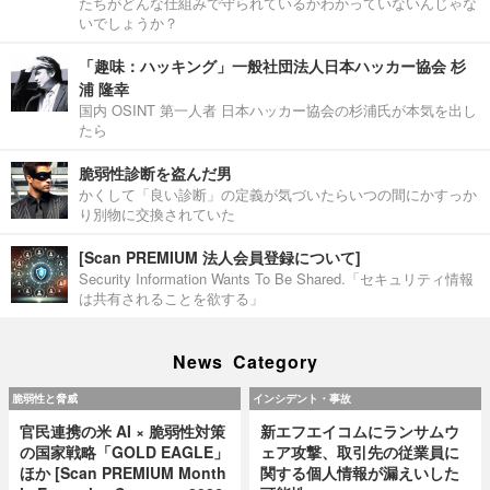
たちがどんな仕組みで守られているかわかっていないんじゃな
いでしょうか？
「趣味：ハッキング」一般社団法人日本ハッカー協会 杉
浦 隆幸
国内 OSINT 第一人者 日本ハッカー協会の杉浦氏が本気を出し
たら
脆弱性診断を盗んだ男
かくして「良い診断」の定義が気づいたらいつの間にかすっか
り別物に交換されていた
[Scan PREMIUM 法人会員登録について]
Security Information Wants To Be Shared.「セキュリティ情報
は共有されることを欲する」
News Category
脆弱性と脅威
インシデント・事故
官民連携の米 AI × 脆弱性対策
新エフエイコムにランサムウ
の国家戦略「GOLD EAGLE」
ェア攻撃、取引先の従業員に
ほか [Scan PREMIUM Month
関する個人情報が漏えいした