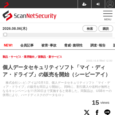
MENU
2026.08.06(木)
検索
購読
NEW!
会員記事
被害･事故
脅威･脆弱性
調査･報告
製品・サービス・業界動向
新製品・新サービス
2003.10.8 Wed 12:00
個人データセキュリティソフト「マイ・ディ
ア・ドライブ」の販売を開始（シーピーアイ）
株式会社シ−ピ−アイは10月1日、個人データセキュリティソフト「マイ・デ
ィア・ドライブ」の販売を同日より開始し、同時に、割引購入や送料が無料と
なるキャンペーンを11月30日まで実施すると発表した。同製品は、USBキーの
併用により、ハードディスクのデータをロッ
15
views