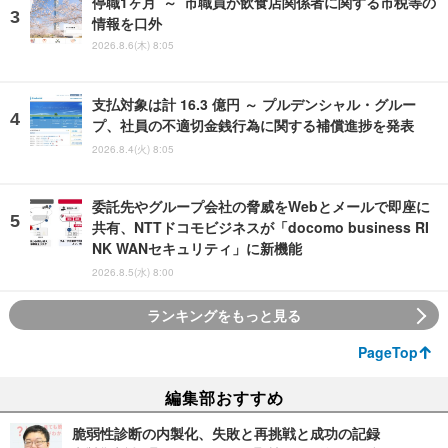
停職1ヶ月 ～ 市職員が飲食店関係者に関する市税等の
情報を口外
2026.8.6(木) 8:05
支払対象は計 16.3 億円 ～ プルデンシャル・グルー
プ、社員の不適切金銭行為に関する補償進捗を発表
2026.8.4(火) 8:05
委託先やグループ会社の脅威をWebとメールで即座に
共有、NTTドコモビジネスが「docomo business RI
NK WANセキュリティ」に新機能
2026.8.5(水) 8:00
ランキングをもっと見る
PageTop
編集部おすすめ
脆弱性診断の内製化、失敗と再挑戦と成功の記録