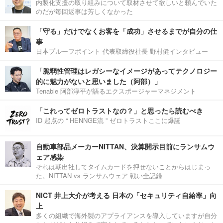
内製化支援の取り組みについて取材させて欲しいと頼んでいた
のだが毎回返事は芳しくなかった
「守る」だけでなくお客を「成功」させるまでが自分の仕
事
日本プルーフポイント 代表取締役社長 野村健インタビュー
「脆弱性管理はレガシーなイメージがあってテクノロジー
的に魅力がないと思いました（阿部）」
Tenable 阿部淳平が語るエクスポージャーマネジメント
「これってゼロトラストなの？」と思ったら読むべき
ID 起点の “ HENNGE流 ” ゼロトラストここに爆誕
自動車部品メーカーNITTAN、決算開示目前にランサムウ
ェア感染
それは朝出社してタイムカードを押せないことからはじまっ
た。NITTAN vs ランサムウェア 戦い全記録
NICT 井上大介が考える 日本の「セキュリティ自給率」向
上
多くの組織で海外製のアプライアンスを導入していますが自分