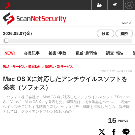
MENU
2026.08.07(金)
検索
購読
NEW!
会員記事
被害･事故
脅威･脆弱性
調査･報告
製品・サービス・業界動向
新製品・新サービス
2003.7.23 Wed 12:00
Mac OS Xに対応したアンチウイルスソフトを
発表（ソフォス）
ソフォス株式会社は、Mac OS Xに対応したアンチウイルスソフト「Sophos
Anti-Virus for Mac OS X」を発表した。同製品は、従来製品をベースに、既知の
ウイルス全てに対する防御と新しいセキュリティ機能を搭載したもの。新機能
としては、クライアントマシン保護ための
15
views