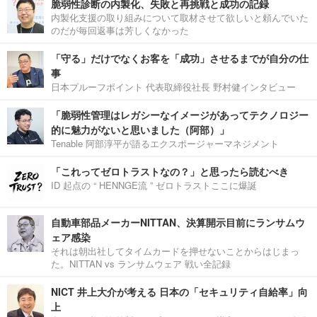
脆弱性診断の内製化、失敗と再挑戦と成功の記録
内製化支援の取り組みについて取材させて欲しいと頼んでいた
のだが毎回返事は芳しくなかった
「守る」だけでなくお客を「成功」させるまでが自分の仕
事
日本プルーフポイント 代表取締役社長 野村健インタビュー
「脆弱性管理はレガシーなイメージがあってテクノロジー
的に魅力がないと思いました（阿部）」
Tenable 阿部淳平が語るエクスポージャーマネジメント
「これってゼロトラストなの？」と思ったら読むべき
ID 起点の “ HENNGE流 ” ゼロトラストここに爆誕
自動車部品メーカーNITTAN、決算開示目前にランサムウ
ェア感染
それは朝出社してタイムカードを押せないことからはじまっ
た。NITTAN vs ランサムウェア 戦い全記録
NICT 井上大介が考える 日本の「セキュリティ自給率」向
上