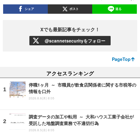
シェア
ポスト
送る
Xでも最新記事をチェック！
@scannetsecurityをフォロー
PageTop
アクセスランキング
停職1ヶ月 ～ 市職員が飲食店関係者に関する市税等の
情報を口外
2026.8.6(木) 8:05
調査データの加工や転用 ～ 大和ハウス工業子会社が
受託した地盤調査業務で不適切行為
2026.8.5(水) 8:05