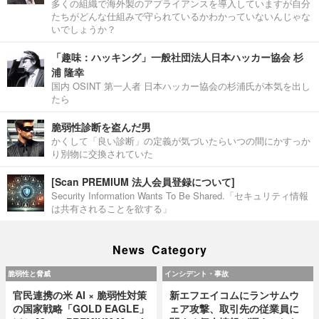
多くの組織で海外製のアプライアンスを導入していますが自分
たちがどんな仕組みで守られているかわかっていないんじゃな
いでしょうか？
「趣味：ハッキング」一般社団法人日本ハッカー協会 杉
浦 隆幸
国内 OSINT 第一人者 日本ハッカー協会の杉浦氏が本気を出し
たら
脆弱性診断を盗んだ男
かくして「良い診断」の定義が気づいたらいつの間にかすっか
り別物に交換されていた
[Scan PREMIUM 法人会員登録について]
Security Information Wants To Be Shared.「セキュリティ情報
は共有されることを欲する」
News Category
脆弱性と脅威
インシデント・事故
官民連携の米 AI × 脆弱性対策
新エフエイコムにランサムウ
の国家戦略「GOLD EAGLE」
ェア攻撃、取引先の従業員に