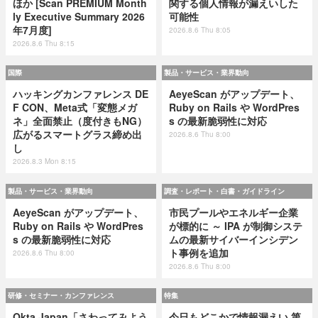
ほか [Scan PREMIUM Month
関する個人情報が漏えいした
ly Executive Summary 2026
可能性
年7月度]
2026.8.6 Thu 8:05
2026.8.6 Thu 8:15
国際
製品・サービス・業界動向
ハッキングカンファレンス DE
AeyeScan がアップデート、
F CON、Meta式「変態メガ
Ruby on Rails や WordPres
ネ」全面禁止（度付きもNG）
s の最新脆弱性に対応
広がるスマートグラス締め出
2026.8.6 Thu 8:00
し
2026.8.3 Mon 8:15
製品・サービス・業界動向
調査・レポート・白書・ガイドライン
AeyeScan がアップデート、
市民プールやエネルギー企業
Ruby on Rails や WordPres
が標的に ～ IPA が制御システ
s の最新脆弱性に対応
ムの最新サイバーインシデン
ト事例を追加
2026.8.6 Thu 8:00
2026.8.6 Thu 8:00
研修・セミナー・カンファレンス
特集
Okta Japan「さわってみよう
今日もどこかで情報漏えい 第