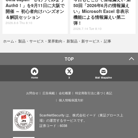
Auth0！」を9月11日に大阪で
50回「2026年6月の情報漏え
開催 ～ 初心者向けハンズオン
い」Microsoft Excel 非表示
＆解説セッション
機能による情報漏えい第二
弾！
2026.8.6 Thu 8:10
2026.7.14 Tue 8:10
記事
ホーム
›
製品・サービス・業界動向
›
新製品・新サービス
›
TOP
Home
X
Mail Magazine
お問合せ
広告掲載
会社概要
特定商取引法に基づく表記
個人情報保護方針
ScanNetSecurity は、株式会社イード（東証グロース上
場）の運営するサービスです。
証券コード：6038