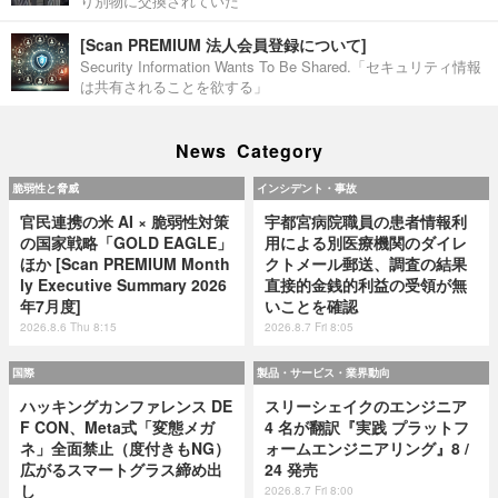
り別物に交換されていた
[Scan PREMIUM 法人会員登録について]
Security Information Wants To Be Shared.「セキュリティ情報
は共有されることを欲する」
News Category
脆弱性と脅威
インシデント・事故
官民連携の米 AI × 脆弱性対策
宇都宮病院職員の患者情報利
の国家戦略「GOLD EAGLE」
用による別医療機関のダイレ
ほか [Scan PREMIUM Month
クトメール郵送、調査の結果
ly Executive Summary 2026
直接的金銭的利益の受領が無
年7月度]
いことを確認
2026.8.6 Thu 8:15
2026.8.7 Fri 8:05
国際
製品・サービス・業界動向
ハッキングカンファレンス DE
スリーシェイクのエンジニア
F CON、Meta式「変態メガ
4 名が翻訳『実践 プラットフ
ネ」全面禁止（度付きもNG）
ォームエンジニアリング』8 /
広がるスマートグラス締め出
24 発売
し
2026.8.7 Fri 8:00