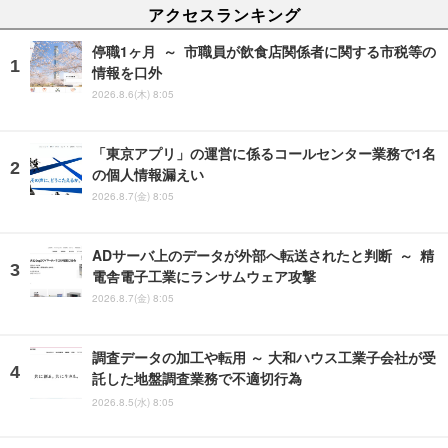
アクセスランキング
停職1ヶ月 ～ 市職員が飲食店関係者に関する市税等の
情報を口外
2026.8.6(木) 8:05
「東京アプリ」の運営に係るコールセンター業務で1名
の個人情報漏えい
2026.8.7(金) 8:05
ADサーバ上のデータが外部へ転送されたと判断 ～ 精
電舎電子工業にランサムウェア攻撃
2026.8.7(金) 8:05
調査データの加工や転用 ～ 大和ハウス工業子会社が受
託した地盤調査業務で不適切行為
2026.8.5(水) 8:05