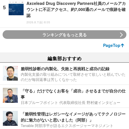
Axcelead Drug Discovery Partners社員のメールアカ
ウントに不正アクセス、約7,000通のメールで痕跡を確
認
2026.8.7(金) 8:05
ランキングをもっと見る
PageTop
編集部おすすめ
脆弱性診断の内製化、失敗と再挑戦と成功の記録
内製化支援の取り組みについて取材させて欲しいと頼んでいた
のだが毎回返事は芳しくなかった
「守る」だけでなくお客を「成功」させるまでが自分の仕
事
日本プルーフポイント 代表取締役社長 野村健インタビュー
「脆弱性管理はレガシーなイメージがあってテクノロジー
的に魅力がないと思いました（阿部）」
Tenable 阿部淳平が語るエクスポージャーマネジメント