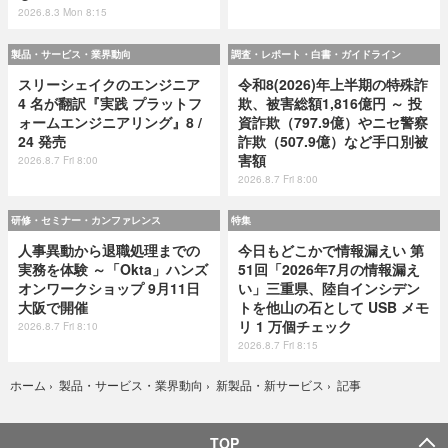
2026.8.3 Mon 8:15
製品・サービス・業界動向
調査・レポート・白書・ガイドライン
スリーシェイクのエンジニア
令和8(2026)年上半期の特殊詐
4 名が翻訳『実践 プラットフ
欺、被害総額1,816億円 ～ 投
ォームエンジニアリング』8 /
資詐欺（797.9億）やニセ警察
24 発売
詐欺（507.9億）など手口別被
害額
2026.8.7 Fri 8:00
2026.8.7 Fri 8:00
研修・セミナー・カンファレンス
特集
人事異動から退職処理までの
今日もどこかで情報漏えい 第
実務を体験 ～「Okta」ハンズ
51回「2026年7月の情報漏え
オンワークショップ 9月11日
い」三重県、陸自インシデン
大阪で開催
トを他山の石として USB メモ
リ 1 万個チェック
2026.8.7 Fri 8:10
2026.8.7 Fri 8:15
記事
ホーム
›
製品・サービス・業界動向
›
新製品・新サービス
›
TOP