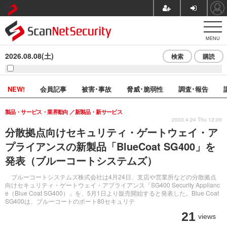
MENU
2026.08.08(土)
検索
購読
NEW!
会員記事
被害･事故
脅威･脆弱性
調査･報告
製品・サービス・業界動向
新製品・新サービス
2003.4.24 Thu 12:00
分散拠点向けセキュリティ・ゲートウェイ・ア
プライアンスの新製品「BlueCoat SG400」を
発表（ブルーコートシステムズ）
ブルーコートシステムズ株式会社は4月24日、支店や営業所などの分散拠点
向けセキュリティ・ゲートウェイ・アプライアンス「SG400 Security Applianc
e（Blue Coat SG400）」を、5月1日より販売開始すると発表した。Blue Coat
SG400は、ブルーコートのポート80セキュリテ
21
views