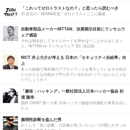
「これってゼロトラストなの？」と思ったら読むべき
ID 起点の “ HENNGE流 ” ゼロトラストここに爆誕
自動車部品メーカーNITTAN、決算開示目前にランサムウ
ェア感染
それは朝出社してタイムカードを押せないことからはじまっ
た。NITTAN vs ランサムウェア 戦い全記録
NICT 井上大介が考える 日本の「セキュリティ自給率」向
上
多くの組織で海外製のアプライアンスを導入していますが自分
たちがどんな仕組みで守られているかわかっていないんじゃな
いでしょうか？
「趣味：ハッキング」一般社団法人日本ハッカー協会 杉
浦 隆幸
国内 OSINT 第一人者 日本ハッカー協会の杉浦氏が本気を出し
たら
脆弱性診断を盗んだ男
かくして「良い診断」の定義が気づいたらいつの間にかすっか