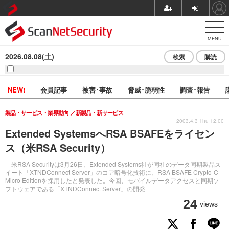
MENU
2026.08.08(土)
検索
購読
NEW!
会員記事
被害･事故
脅威･脆弱性
調査･報告
製品・サービス・業界動向
新製品・新サービス
2003.4.3 Thu 12:00
Extended SystemsへRSA BSAFEをライセン
ス（米RSA Security）
米RSA Securityは3月26日、Extended Systems社が同社のデータ同期製品ス
イート「XTNDConnect Server」のコア暗号化技術に、RSA BSAFE Crypto-C
Micro Editionを採用したと発表した。今回、モバイルデータアクセスと同期ソ
フトウェアである「XTNDConnect Server」の開発
24
views