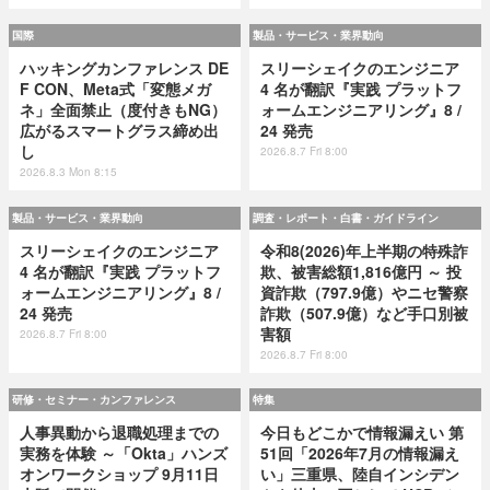
国際
製品・サービス・業界動向
ハッキングカンファレンス DE
スリーシェイクのエンジニア
F CON、Meta式「変態メガ
4 名が翻訳『実践 プラットフ
ネ」全面禁止（度付きもNG）
ォームエンジニアリング』8 /
広がるスマートグラス締め出
24 発売
し
2026.8.7 Fri 8:00
2026.8.3 Mon 8:15
製品・サービス・業界動向
調査・レポート・白書・ガイドライン
スリーシェイクのエンジニア
令和8(2026)年上半期の特殊詐
4 名が翻訳『実践 プラットフ
欺、被害総額1,816億円 ～ 投
ォームエンジニアリング』8 /
資詐欺（797.9億）やニセ警察
24 発売
詐欺（507.9億）など手口別被
害額
2026.8.7 Fri 8:00
2026.8.7 Fri 8:00
研修・セミナー・カンファレンス
特集
人事異動から退職処理までの
今日もどこかで情報漏えい 第
実務を体験 ～「Okta」ハンズ
51回「2026年7月の情報漏え
オンワークショップ 9月11日
い」三重県、陸自インシデン