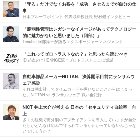
「守る」だけでなくお客を「成功」させるまでが自分の仕
事
日本プルーフポイント 代表取締役社長 野村健インタビュー
「脆弱性管理はレガシーなイメージがあってテクノロジー
的に魅力がないと思いました（阿部）」
Tenable 阿部淳平が語るエクスポージャーマネジメント
「これってゼロトラストなの？」と思ったら読むべき
ID 起点の “ HENNGE流 ” ゼロトラストここに爆誕
自動車部品メーカーNITTAN、決算開示目前にランサムウ
ェア感染
それは朝出社してタイムカードを押せないことからはじまっ
た。NITTAN vs ランサムウェア 戦い全記録
NICT 井上大介が考える 日本の「セキュリティ自給率」向
上
多くの組織で海外製のアプライアンスを導入していますが自分
たちがどんな仕組みで守られているかわかっていないんじゃな
いでしょうか？