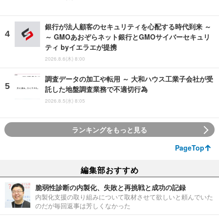
銀行が法人顧客のセキュリティを心配する時代到来 ～
～ GMOあおぞらネット銀行とGMOサイバーセキュリ
ティ byイエラエが提携
2026.8.6(木) 8:00
調査データの加工や転用 ～ 大和ハウス工業子会社が受
託した地盤調査業務で不適切行為
2026.8.5(水) 8:05
ランキングをもっと見る
PageTop
編集部おすすめ
脆弱性診断の内製化、失敗と再挑戦と成功の記録
内製化支援の取り組みについて取材させて欲しいと頼んでいた
のだが毎回返事は芳しくなかった