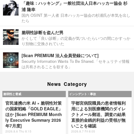
「趣味：ハッキング」一般社団法人日本ハッカー協会 杉
浦 隆幸
国内 OSINT 第一人者 日本ハッカー協会の杉浦氏が本気を出し
たら
脆弱性診断を盗んだ男
かくして「良い診断」の定義が気づいたらいつの間にかすっか
り別物に交換されていた
[Scan PREMIUM 法人会員登録について]
Security Information Wants To Be Shared.「セキュリティ情報
は共有されることを欲する」
News Category
脆弱性と脅威
インシデント・事故
官民連携の米 AI × 脆弱性対策
宇都宮病院職員の患者情報利
の国家戦略「GOLD EAGLE」
用による別医療機関のダイレ
ほか [Scan PREMIUM Month
クトメール郵送、調査の結果
ly Executive Summary 2026
直接的金銭的利益の受領が無
年7月度]
いことを確認
2026.8.6 Thu 8:15
2026.8.7 Fri 8:05