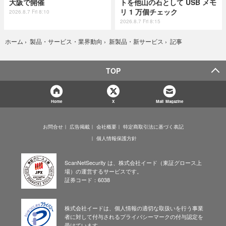
大阪で開催
トを他山の石として USB メモ
リ 1 万個チェック
2026.8.7 Fri 8:10
2026.8.7 Fri 8:15
記事
ホーム
›
製品・サービス・業界動向
›
新製品・新サービス
›
TOP
Home
X
Mail Magazine
お問合せ
広告掲載
会社概要
特定商取引法に基づく表記
個人情報保護方針
ScanNetSecurity は、株式会社イード（東証グロース上
場）の運営するサービスです。
証券コード：6038
株式会社イードは、個人情報の適切な取扱いを行う事業
者に対して付与されるプライバシーマークの付与認定を
受けています。