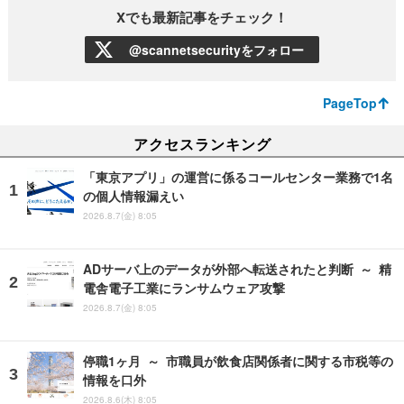
Xでも最新記事をチェック！
@scannetsecurityをフォロー
PageTop
アクセスランキング
「東京アプリ」の運営に係るコールセンター業務で1名
の個人情報漏えい
2026.8.7(金) 8:05
ADサーバ上のデータが外部へ転送されたと判断 ～ 精
電舎電子工業にランサムウェア攻撃
2026.8.7(金) 8:05
停職1ヶ月 ～ 市職員が飲食店関係者に関する市税等の
情報を口外
2026.8.6(木) 8:05