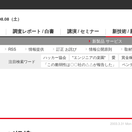
.08.08（土）
調査レポート / 白書
講演 / セミナー
新技術 /
新製品 サービス
RSS
情報提供
訂正 お詫び
情報公開原則
取材
ハッカー協会
"エンジニアの楽園"
愛
賞金
注目検索ワード
「この脆弱性は〇〇社の△△が報告した」
ペン
2003.3.31 Mon