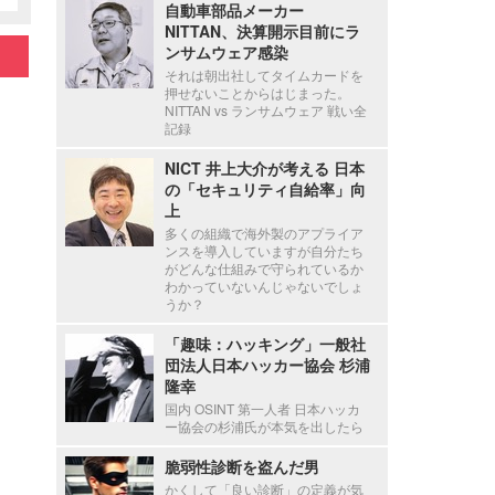
自動車部品メーカー
NITTAN、決算開示目前にラ
ンサムウェア感染
それは朝出社してタイムカードを
押せないことからはじまった。
NITTAN vs ランサムウェア 戦い全
記録
NICT 井上大介が考える 日本
の「セキュリティ自給率」向
上
多くの組織で海外製のアプライア
ンスを導入していますが自分たち
がどんな仕組みで守られているか
わかっていないんじゃないでしょ
うか？
「趣味：ハッキング」一般社
団法人日本ハッカー協会 杉浦
隆幸
国内 OSINT 第一人者 日本ハッカ
ー協会の杉浦氏が本気を出したら
脆弱性診断を盗んだ男
かくして「良い診断」の定義が気