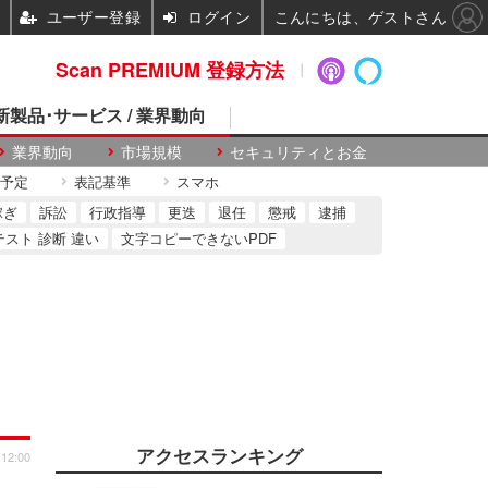
ユーザー登録
ログイン
こんにちは、ゲストさん
Scan PREMIUM 登録方法
 新製品･サービス / 業界動向
業界動向
市場規模
セキュリティとお金
予定
表記基準
スマホ
稼ぎ
訴訟
行政指導
更迭
退任
懲戒
逮捕
テスト 診断 違い
文字コピーできないPDF
アクセスランキング
 12:00