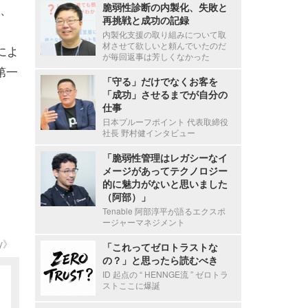
脆弱性診断の内製化、失敗と
、
再挑戦と成功の記録
内製化支援の取り組みについて取
材させて欲しいと頼んでいたのだ
によ
が毎回返事は芳しくなかった
第一
「守る」だけでなくお客を
「成功」させるまでが自分の
仕事
日本プルーフポイント 代表取締役
社長 野村健インタビュー
「脆弱性管理はレガシーなイ
メージがあってテクノロジー
的に魅力がないと思いました
（阿部）」
Tenable 阿部淳平が語るエクスポ
ージャーマネジメント
ty》
「これってゼロトラストな
の？」と思ったら読むべき
ID 起点の “ HENNGE流 ” ゼロトラ
ストここに爆誕