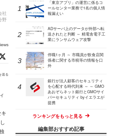
「東京アプリ」の運営に係るコ
ールセンター業務で1名の個人情
会社
報漏えい
分野
ADサーバ上のデータが外部へ転
送されたと判断 ～ 精電舎電子工
業にランサムウェア攻撃
iews
停職1ヶ月 ～ 市職員が飲食店関
係者に関する市税等の情報を口
外
を送る
銀行が法人顧客のセキュリティ
を心配する時代到来 ～ ～ GMO
あおぞらネット銀行とGMOサイ
ィ
バーセキュリティ byイエラエが
提携
セキ
ランキングをもっと見る
し
編集部おすすめ記事
独