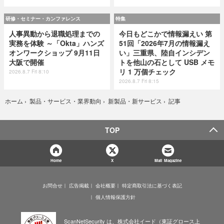
研修・セミナー・カンファレンス
特集
人事異動から退職処理までの
今日もどこかで情報漏えい 第
実務を体験 ～「Okta」ハンズ
51回「2026年7月の情報漏え
オンワークショップ 9月11日
い」三重県、陸自インシデン
大阪で開催
トを他山の石として USB メモ
リ 1 万個チェック
2026.8.7 Fri 8:10
2026.8.7 Fri 8:15
記事
ホーム
›
製品・サービス・業界動向
›
新製品・新サービス
›
TOP
Home
X
Mail Magazine
お問合せ
広告掲載
会社概要
特定商取引法に基づく表記
個人情報保護方針
ScanNetSecurity は、株式会社イード（東証グロース上