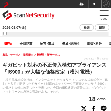
MENU
2026.08.07(金)
検索
購読
NEW!
会員記事
被害･事故
脅威･脆弱性
調査･報告
製品・サービス・業界動向
新製品・新サービス
2003.3.27 Thu 12:00
ギガビット対応の不正侵入検知アプライアンス
「IS900」が大幅な価格改定（横河電機）
横河電機株式会社は、インターネット セキュリティ システムズ株式会社（IS
S）と共同で開発したギガビット対応のネットワーク不正侵入センサ「IS900」
の価格を大幅に改定したと発表した。今回の価格改定の背景には、ギガビット
ネットワークの急速な普及がある。それら
18
views