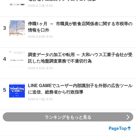
2026.8.7(金) 8:05
停職1ヶ月 ～ 市職員が飲食店関係者に関する市税等の
情報を口外
2026.8.6(木) 8:05
調査データの加工や転用 ～ 大和ハウス工業子会社が受
託した地盤調査業務で不適切行為
2026.8.5(水) 8:05
LINE GAMEでユーザー内部識別子を外部の広告ツール
に送信、総務省から行政指導
2026.8.7(金) 8:05
ランキングをもっと見る
PageTop