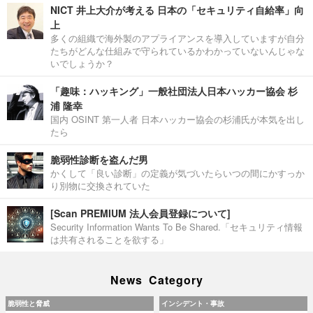
NICT 井上大介が考える 日本の「セキュリティ自給率」向
上
多くの組織で海外製のアプライアンスを導入していますが自分
たちがどんな仕組みで守られているかわかっていないんじゃな
いでしょうか？
「趣味：ハッキング」一般社団法人日本ハッカー協会 杉
浦 隆幸
国内 OSINT 第一人者 日本ハッカー協会の杉浦氏が本気を出し
たら
脆弱性診断を盗んだ男
かくして「良い診断」の定義が気づいたらいつの間にかすっか
り別物に交換されていた
[Scan PREMIUM 法人会員登録について]
Security Information Wants To Be Shared.「セキュリティ情報
は共有されることを欲する」
News Category
脆弱性と脅威
インシデント・事故