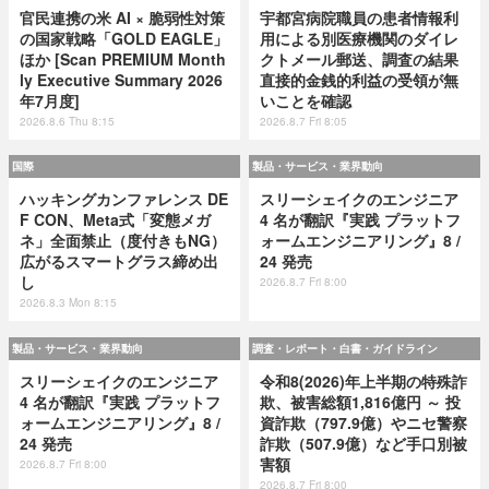
官民連携の米 AI × 脆弱性対策
宇都宮病院職員の患者情報利
の国家戦略「GOLD EAGLE」
用による別医療機関のダイレ
ほか [Scan PREMIUM Month
クトメール郵送、調査の結果
ly Executive Summary 2026
直接的金銭的利益の受領が無
年7月度]
いことを確認
2026.8.6 Thu 8:15
2026.8.7 Fri 8:05
国際
製品・サービス・業界動向
ハッキングカンファレンス DE
スリーシェイクのエンジニア
F CON、Meta式「変態メガ
4 名が翻訳『実践 プラットフ
ネ」全面禁止（度付きもNG）
ォームエンジニアリング』8 /
広がるスマートグラス締め出
24 発売
し
2026.8.7 Fri 8:00
2026.8.3 Mon 8:15
製品・サービス・業界動向
調査・レポート・白書・ガイドライン
スリーシェイクのエンジニア
令和8(2026)年上半期の特殊詐
4 名が翻訳『実践 プラットフ
欺、被害総額1,816億円 ～ 投
ォームエンジニアリング』8 /
資詐欺（797.9億）やニセ警察
24 発売
詐欺（507.9億）など手口別被
害額
2026.8.7 Fri 8:00
2026.8.7 Fri 8:00