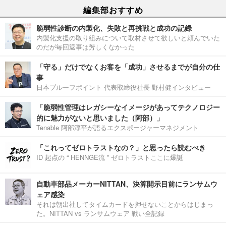
編集部おすすめ
脆弱性診断の内製化、失敗と再挑戦と成功の記録
内製化支援の取り組みについて取材させて欲しいと頼んでいた
のだが毎回返事は芳しくなかった
「守る」だけでなくお客を「成功」させるまでが自分の仕
事
日本プルーフポイント 代表取締役社長 野村健インタビュー
「脆弱性管理はレガシーなイメージがあってテクノロジー
的に魅力がないと思いました（阿部）」
Tenable 阿部淳平が語るエクスポージャーマネジメント
「これってゼロトラストなの？」と思ったら読むべき
ID 起点の “ HENNGE流 ” ゼロトラストここに爆誕
自動車部品メーカーNITTAN、決算開示目前にランサムウ
ェア感染
それは朝出社してタイムカードを押せないことからはじまっ
た。NITTAN vs ランサムウェア 戦い全記録