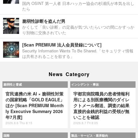
国内 OSINT 第一人者 日本ハッカー協会の杉浦氏が本気を出し
たら
脆弱性診断を盗んだ男
かくして「良い診断」の定義が気づいたらいつの間にかすっか
り別物に交換されていた
[Scan PREMIUM 法人会員登録について]
Security Information Wants To Be Shared.「セキュリティ情報
は共有されることを欲する」
News Category
脆弱性と脅威
インシデント・事故
官民連携の米 AI × 脆弱性対策
宇都宮病院職員の患者情報利
の国家戦略「GOLD EAGLE」
用による別医療機関のダイレ
ほか [Scan PREMIUM Month
クトメール郵送、調査の結果
ly Executive Summary 2026
直接的金銭的利益の受領が無
年7月度]
いことを確認
2026.8.6 Thu 8:15
2026.8.7 Fri 8:05
国際
製品・サービス・業界動向