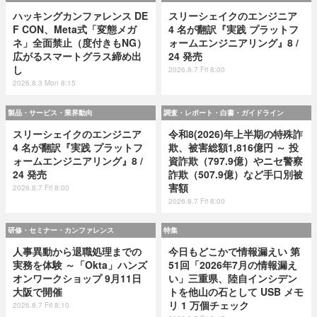
ハッキングカンファレンス DE
スリーシェイクのエンジニア
F CON、Meta式「変態メガ
4 名が翻訳『実践 プラットフ
ネ」全面禁止（度付きもNG）
ォームエンジニアリング』8 /
広がるスマートグラス締め出
24 発売
し
2026.8.7 Fri 8:00
2026.8.3 Mon 8:15
製品・サービス・業界動向
調査・レポート・白書・ガイドライン
スリーシェイクのエンジニア
令和8(2026)年上半期の特殊詐
4 名が翻訳『実践 プラットフ
欺、被害総額1,816億円 ～ 投
ォームエンジニアリング』8 /
資詐欺（797.9億）やニセ警察
24 発売
詐欺（507.9億）など手口別被
害額
2026.8.7 Fri 8:00
2026.8.7 Fri 8:00
研修・セミナー・カンファレンス
特集
人事異動から退職処理までの
今日もどこかで情報漏えい 第
実務を体験 ～「Okta」ハンズ
51回「2026年7月の情報漏え
オンワークショップ 9月11日
い」三重県、陸自インシデン
大阪で開催
トを他山の石として USB メモ
リ 1 万個チェック
2026.8.7 Fri 8:10