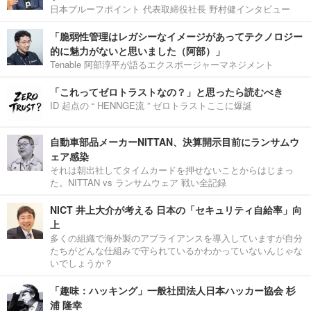
日本プルーフポイント 代表取締役社長 野村健インタビュー
「脆弱性管理はレガシーなイメージがあってテクノロジー
的に魅力がないと思いました（阿部）」
Tenable 阿部淳平が語るエクスポージャーマネジメント
「これってゼロトラストなの？」と思ったら読むべき
ID 起点の “ HENNGE流 ” ゼロトラストここに爆誕
自動車部品メーカーNITTAN、決算開示目前にランサムウ
ェア感染
それは朝出社してタイムカードを押せないことからはじまっ
た。NITTAN vs ランサムウェア 戦い全記録
NICT 井上大介が考える 日本の「セキュリティ自給率」向
上
多くの組織で海外製のアプライアンスを導入していますが自分
たちがどんな仕組みで守られているかわかっていないんじゃな
いでしょうか？
「趣味：ハッキング」一般社団法人日本ハッカー協会 杉
浦 隆幸