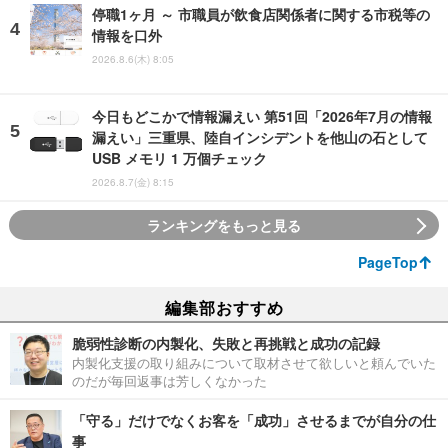
停職1ヶ月 ～ 市職員が飲食店関係者に関する市税等の
情報を口外
2026.8.6(木) 8:05
今日もどこかで情報漏えい 第51回「2026年7月の情報
漏えい」三重県、陸自インシデントを他山の石として
USB メモリ 1 万個チェック
2026.8.7(金) 8:15
ランキングをもっと見る
PageTop
編集部おすすめ
脆弱性診断の内製化、失敗と再挑戦と成功の記録
内製化支援の取り組みについて取材させて欲しいと頼んでいた
のだが毎回返事は芳しくなかった
「守る」だけでなくお客を「成功」させるまでが自分の仕
事