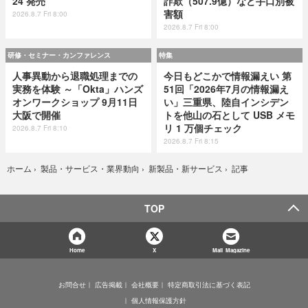
24 発売
詐欺（507.9億）など手口別被
害額
2026.8.7 Fri 8:00
2026.8.7 Fri 8:00
研修・セミナー・カンファレンス
特集
人事異動から退職処理までの
今日もどこかで情報漏えい 第
実務を体験 ～「Okta」ハンズ
51回「2026年7月の情報漏え
オンワークショップ 9月11日
い」三重県、陸自インシデン
大阪で開催
トを他山の石として USB メモ
リ 1 万個チェック
2026.8.7 Fri 8:10
2026.8.7 Fri 8:15
記事
ホーム
›
製品・サービス・業界動向
›
新製品・新サービス
›
TOP
Home
X
Mail Magazine
お問合せ
広告掲載
会社概要
特定商取引法に基づく表記
個人情報保護方針