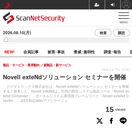
MENU
2026.08.10(月)
検索
購読
NEW!
会員記事
被害･事故
脅威･脆弱性
調査･報告
製品・サービス・業界動向
新製品・新サービス
2003.3.6 Thu 12:00
Novell exteNdソリューション セミナーを開催
テクマトリックス株式会社は、Novell exteNdソリューション セミナーを開催
すると発表した。Novell exteNdは、社内の既存システム統合ツール「Novell ex
teNd Composer」、ポータルシステム環境用フレームワーク「Novell exteNd D
irector」、J2EE対応Webアプリケーショ
15
views