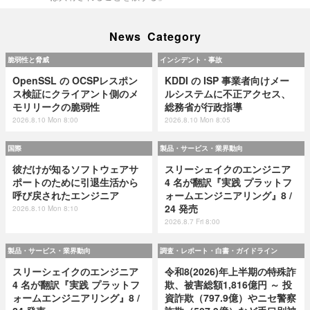
News Category
脆弱性と脅威
インシデント・事故
OpenSSL の OCSPレスポン
KDDI の ISP 事業者向けメー
ス検証にクライアント側のメ
ルシステムに不正アクセス、
モリリークの脆弱性
総務省が行政指導
2026.8.10 Mon 8:00
2026.8.10 Mon 8:05
国際
製品・サービス・業界動向
彼だけが知るソフトウェアサ
スリーシェイクのエンジニア
ポートのために引退生活から
4 名が翻訳『実践 プラットフ
呼び戻されたエンジニア
ォームエンジニアリング』8 /
24 発売
2026.8.10 Mon 8:10
2026.8.7 Fri 8:00
製品・サービス・業界動向
調査・レポート・白書・ガイドライン
スリーシェイクのエンジニア
令和8(2026)年上半期の特殊詐
4 名が翻訳『実践 プラットフ
欺、被害総額1,816億円 ～ 投
ォームエンジニアリング』8 /
資詐欺（797.9億）やニセ警察