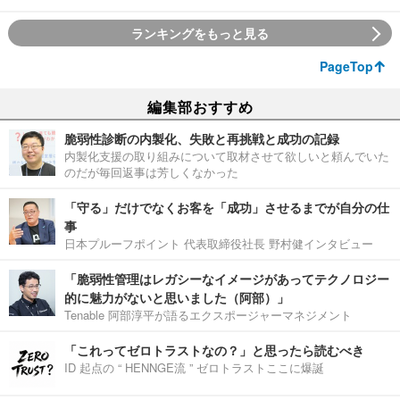
ランキングをもっと見る
PageTop
編集部おすすめ
脆弱性診断の内製化、失敗と再挑戦と成功の記録
内製化支援の取り組みについて取材させて欲しいと頼んでいた
のだが毎回返事は芳しくなかった
「守る」だけでなくお客を「成功」させるまでが自分の仕
事
日本プルーフポイント 代表取締役社長 野村健インタビュー
「脆弱性管理はレガシーなイメージがあってテクノロジー
的に魅力がないと思いました（阿部）」
Tenable 阿部淳平が語るエクスポージャーマネジメント
「これってゼロトラストなの？」と思ったら読むべき
ID 起点の “ HENNGE流 ” ゼロトラストここに爆誕