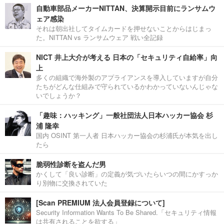
自動車部品メーカーNITTAN、決算開示目前にランサムウ
ェア感染
それは朝出社してタイムカードを押せないことからはじまっ
た。NITTAN vs ランサムウェア 戦い全記録
NICT 井上大介が考える 日本の「セキュリティ自給率」向
上
多くの組織で海外製のアプライアンスを導入していますが自分
たちがどんな仕組みで守られているかわかっていないんじゃな
いでしょうか？
「趣味：ハッキング」一般社団法人日本ハッカー協会 杉
浦 隆幸
国内 OSINT 第一人者 日本ハッカー協会の杉浦氏が本気を出し
たら
脆弱性診断を盗んだ男
かくして「良い診断」の定義が気づいたらいつの間にかすっか
り別物に交換されていた
[Scan PREMIUM 法人会員登録について]
Security Information Wants To Be Shared.「セキュリティ情報
は共有されることを欲する」