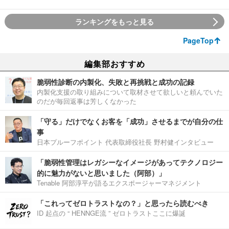
ランキングをもっと見る
PageTop
編集部おすすめ
脆弱性診断の内製化、失敗と再挑戦と成功の記録
内製化支援の取り組みについて取材させて欲しいと頼んでいた
のだが毎回返事は芳しくなかった
「守る」だけでなくお客を「成功」させるまでが自分の仕
事
日本プルーフポイント 代表取締役社長 野村健インタビュー
「脆弱性管理はレガシーなイメージがあってテクノロジー
的に魅力がないと思いました（阿部）」
Tenable 阿部淳平が語るエクスポージャーマネジメント
「これってゼロトラストなの？」と思ったら読むべき
ID 起点の “ HENNGE流 ” ゼロトラストここに爆誕