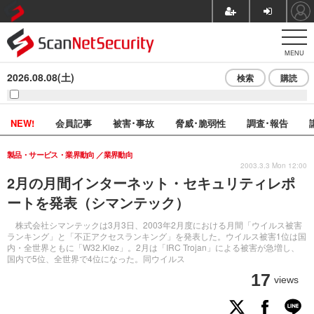
MENU
2026.08.08(土)
検索
購読
NEW!
会員記事
被害･事故
脅威･脆弱性
調査･報告
製品・サービス・業界動向
業界動向
2003.3.3 Mon 12:00
2月の月間インターネット・セキュリティレポ
ートを発表（シマンテック）
株式会社シマンテックは3月3日、2003年2月度における月間「ウイルス被害
ランキング」と「不正アクセスランキング」を発表した。ウイルス被害1位は国
内・全世界ともに「W32.Klez」。2月は「IRC Trojan」による被害が急増し、
国内で5位、全世界で4位になった。同ウイルス
17
views