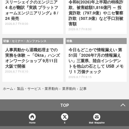
スリーシェイクのエンジニア
令和8(2026)年上半期の特殊詐
4 名が翻訳『実践 プラットフ
欺、被害総額1,816億円 ～ 投
ォームエンジニアリング』8 /
資詐欺（797.9億）やニセ警察
24 発売
詐欺（507.9億）など手口別被
害額
2026.8.7 Fri 8:00
2026.8.7 Fri 8:00
研修・セミナー・カンファレンス
特集
人事異動から退職処理までの
今日もどこかで情報漏えい 第
実務を体験 ～「Okta」ハンズ
51回「2026年7月の情報漏え
オンワークショップ 9月11日
い」三重県、陸自インシデン
大阪で開催
トを他山の石として USB メモ
リ 1 万個チェック
2026.8.7 Fri 8:10
2026.8.7 Fri 8:15
記事
ホーム
›
製品・サービス・業界動向
›
業界動向
›
TOP
Home
X
Mail Magazine