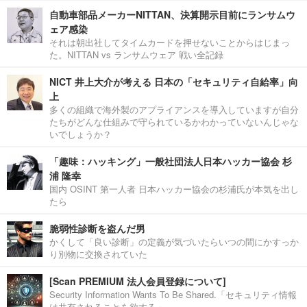
自動車部品メーカーNITTAN、決算開示目前にランサムウ
ェア感染
それは朝出社してタイムカードを押せないことからはじまっ
た。NITTAN vs ランサムウェア 戦い全記録
NICT 井上大介が考える 日本の「セキュリティ自給率」向
上
多くの組織で海外製のアプライアンスを導入していますが自分
たちがどんな仕組みで守られているかわかっていないんじゃな
いでしょうか？
「趣味：ハッキング」一般社団法人日本ハッカー協会 杉
浦 隆幸
国内 OSINT 第一人者 日本ハッカー協会の杉浦氏が本気を出し
たら
脆弱性診断を盗んだ男
かくして「良い診断」の定義が気づいたらいつの間にかすっか
り別物に交換されていた
[Scan PREMIUM 法人会員登録について]
Security Information Wants To Be Shared.「セキュリティ情報
は共有されることを欲する」