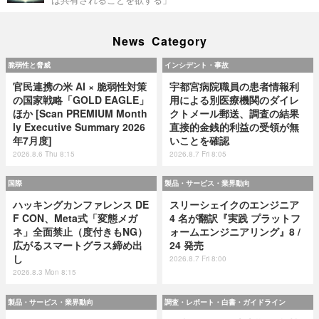
News Category
脆弱性と脅威
インシデント・事故
官民連携の米 AI × 脆弱性対策
宇都宮病院職員の患者情報利
の国家戦略「GOLD EAGLE」
用による別医療機関のダイレ
ほか [Scan PREMIUM Month
クトメール郵送、調査の結果
ly Executive Summary 2026
直接的金銭的利益の受領が無
年7月度]
いことを確認
2026.8.6 Thu 8:15
2026.8.7 Fri 8:05
国際
製品・サービス・業界動向
ハッキングカンファレンス DE
スリーシェイクのエンジニア
F CON、Meta式「変態メガ
4 名が翻訳『実践 プラットフ
ネ」全面禁止（度付きもNG）
ォームエンジニアリング』8 /
広がるスマートグラス締め出
24 発売
し
2026.8.7 Fri 8:00
2026.8.3 Mon 8:15
製品・サービス・業界動向
調査・レポート・白書・ガイドライン