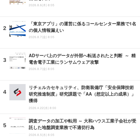
2026.8.6(木) 8:05
「東京アプリ」の運営に係るコールセンター業務で1名
の個人情報漏えい
2026.8.7(金) 8:05
ADサーバ上のデータが外部へ転送されたと判断 ～ 精
電舎電子工業にランサムウェア攻撃
2026.8.7(金) 8:05
リチェルカセキュリティ、防衛装備庁「安全保障技術
研究推進制度」研究課題で「AA（想定以上の成果）」
獲得
2026.4.22(水) 8:00
調査データの加工や転用 ～ 大和ハウス工業子会社が受
託した地盤調査業務で不適切行為
2026.8.5(水) 8:05