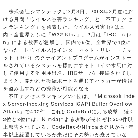
株式会社シマンテックは3月3日、2003年2月度にお
ける月間「ウイルス被害ランキング」と「不正アクセ
スランキング」を発表した。ウイルス被害1位は国
内・全世界ともに「W32.Klez」。2月は「IRC Troja
n」による被害が急増し、国内で5位、全世界で4位に
なった。同ウイルスはインターネット・リレー・チャ
ット（IRC）のクライアントプログラムがインストー
ルされているシステムを標的にするトロイの木馬に対
して使用する汎用検出名。IRCサーバに接続されてし
まうと、開かれた接続ポートを通じてハッカーが情報
を盗み出すなどの操作が可能となる。
不正アクセスランキングの1位は、「Microsoft Inde
x Server/Indexing Services ISAPI Buffer Overflow
Attack」で402件。これはCodeRedによる攻撃。続く
2位と3位には、Nimdaによる攻撃がそれぞれ300件以
上報告されている。CodeRedやNimdaは発見から1年
半以上経過しているが未だにその勢いが衰えていな