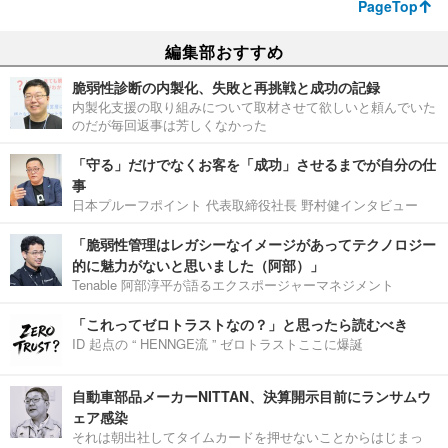
PageTop
編集部おすすめ
脆弱性診断の内製化、失敗と再挑戦と成功の記録
内製化支援の取り組みについて取材させて欲しいと頼んでいた
のだが毎回返事は芳しくなかった
「守る」だけでなくお客を「成功」させるまでが自分の仕
事
日本プルーフポイント 代表取締役社長 野村健インタビュー
「脆弱性管理はレガシーなイメージがあってテクノロジー
的に魅力がないと思いました（阿部）」
Tenable 阿部淳平が語るエクスポージャーマネジメント
「これってゼロトラストなの？」と思ったら読むべき
ID 起点の “ HENNGE流 ” ゼロトラストここに爆誕
自動車部品メーカーNITTAN、決算開示目前にランサムウ
ェア感染
それは朝出社してタイムカードを押せないことからはじまっ