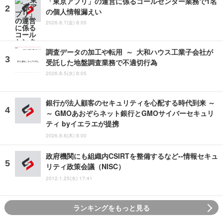
「東京アプリ」の運営に係るコールセンター業務で1名
の個人情報漏えい
2026.8.7(金) 8:05
調査データの加工や転用 ～ 大和ハウス工業子会社が
受託した地盤調査業務で不適切行為
2026.8.5(水) 8:05
銀行が法人顧客のセキュリティを心配する時代到来 ～
～ GMOあおぞらネット銀行とGMOサイバーセキュリ
ティ byイエラエが提携
2026.8.6(木) 8:00
政府機関にも組織内CSIRTを整備するなど--情報セキュ
リティ政策会議（NISC）
2012.1.25(水) 17:41
ランキングをもっと見る