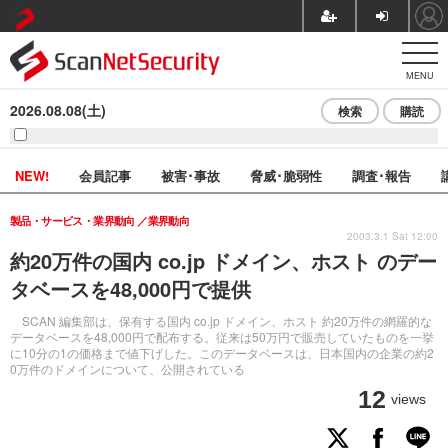
MENU
2026.08.08(土)
検索
購読
NEW!
会員記事
被害･事故
脅威･脆弱性
調査･報告
製品・サービス・業界動向
業界動向
2003.3.1 Sat 12:00
約20万件の国内 co.jp ドメイン、ホスト のデー
タベースを48,000円で提供
SCAN 編集部は、保有する国内 co.jp ドメイン、ホスト 約20万件の網羅的な
データベースを48,000円で配布する。従来は50万円で販売していたものを一挙
に10分の1の価格まで値下げした。このデータベースは、日本国内の企業の約2
0万件のドメインについて、公開されている
12
views