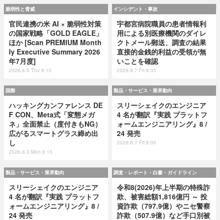
脆弱性と脅威
インシデント・事故
官民連携の米 AI × 脆弱性対策
宇都宮病院職員の患者情報利
の国家戦略「GOLD EAGLE」
用による別医療機関のダイレ
ほか [Scan PREMIUM Month
クトメール郵送、調査の結果
ly Executive Summary 2026
直接的金銭的利益の受領が無
年7月度]
いことを確認
2026.8.6 Thu 8:15
2026.8.7 Fri 8:05
国際
製品・サービス・業界動向
ハッキングカンファレンス DE
スリーシェイクのエンジニア
F CON、Meta式「変態メガ
4 名が翻訳『実践 プラットフ
ネ」全面禁止（度付きもNG）
ォームエンジニアリング』8 /
広がるスマートグラス締め出
24 発売
し
2026.8.7 Fri 8:00
2026.8.3 Mon 8:15
製品・サービス・業界動向
調査・レポート・白書・ガイドライン
スリーシェイクのエンジニア
令和8(2026)年上半期の特殊詐
4 名が翻訳『実践 プラットフ
欺、被害総額1,816億円 ～ 投
ォームエンジニアリング』8 /
資詐欺（797.9億）やニセ警察
24 発売
詐欺（507.9億）など手口別被