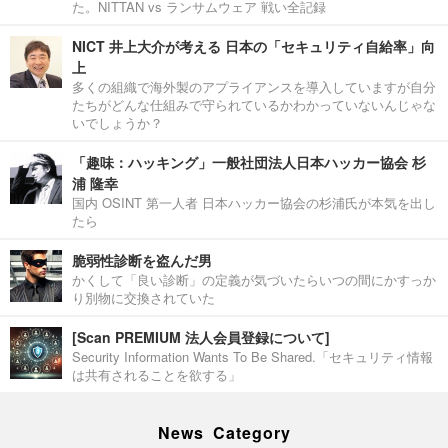
た。NITTAN vs ランサムウェア 戦い全記録
NICT 井上大介が考える 日本の「セキュリティ自給率」向
上
多くの組織で海外製のアプライアンスを導入していますが自分
たちがどんな仕組みで守られているかわかっていないんじゃな
いでしょうか？
「趣味：ハッキング」一般社団法人日本ハッカー協会 杉
浦 隆幸
国内 OSINT 第一人者 日本ハッカー協会の杉浦氏が本気を出し
たら
脆弱性診断を盗んだ男
かくして「良い診断」の定義が気づいたらいつの間にかすっか
り別物に交換されていた
[Scan PREMIUM 法人会員登録について]
Security Information Wants To Be Shared.「セキュリティ情報
は共有されることを欲する」
News Category