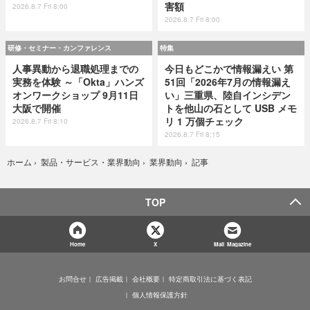
害額
2026.8.7 Fri 8:00
2026.8.7 Fri 8:00
研修・セミナー・カンファレンス
特集
人事異動から退職処理までの
今日もどこかで情報漏えい 第
実務を体験 ～「Okta」ハンズ
51回「2026年7月の情報漏え
オンワークショップ 9月11日
い」三重県、陸自インシデン
大阪で開催
トを他山の石として USB メモ
リ 1 万個チェック
2026.8.7 Fri 8:10
2026.8.7 Fri 8:15
記事
ホーム
›
製品・サービス・業界動向
›
業界動向
›
TOP
Home
X
Mail Magazine
お問合せ
広告掲載
会社概要
特定商取引法に基づく表記
個人情報保護方針