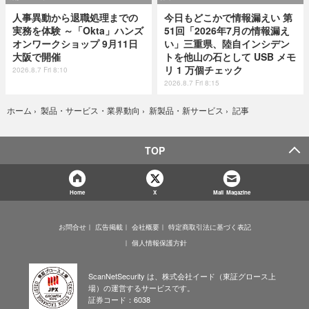
人事異動から退職処理までの
今日もどこかで情報漏えい 第
実務を体験 ～「Okta」ハンズ
51回「2026年7月の情報漏え
オンワークショップ 9月11日
い」三重県、陸自インシデン
大阪で開催
トを他山の石として USB メモ
リ 1 万個チェック
2026.8.7 Fri 8:10
2026.8.7 Fri 8:15
記事
ホーム
›
製品・サービス・業界動向
›
新製品・新サービス
›
TOP
Home
X
Mail Magazine
お問合せ
広告掲載
会社概要
特定商取引法に基づく表記
個人情報保護方針
ScanNetSecurity は、株式会社イード（東証グロース上
場）の運営するサービスです。
証券コード：6038