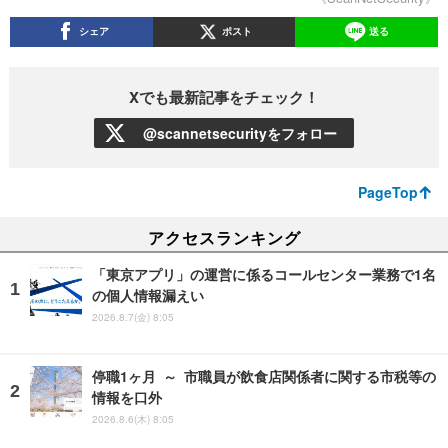
シェア
ポスト
送る
Xでも最新記事をチェック！
@scannetsecurityをフォロー
PageTop
アクセスランキング
「東京アプリ」の運営に係るコールセンター業務で1名
の個人情報漏えい
2026.8.7(金) 8:05
停職1ヶ月 ～ 市職員が飲食店関係者に関する市税等の
情報を口外
2026.8.6(木) 8:05