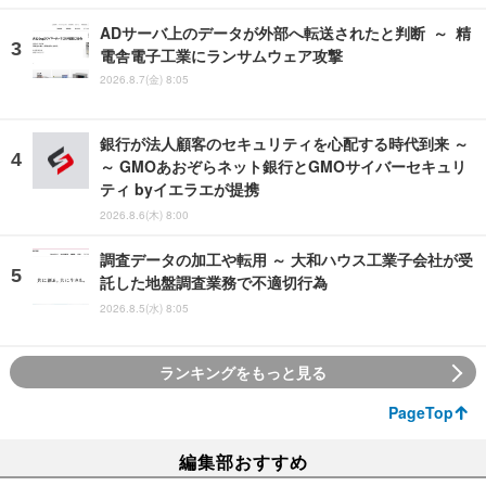
ADサーバ上のデータが外部へ転送されたと判断 ～ 精
電舎電子工業にランサムウェア攻撃
2026.8.7(金) 8:05
銀行が法人顧客のセキュリティを心配する時代到来 ～
～ GMOあおぞらネット銀行とGMOサイバーセキュリ
ティ byイエラエが提携
2026.8.6(木) 8:00
調査データの加工や転用 ～ 大和ハウス工業子会社が受
託した地盤調査業務で不適切行為
2026.8.5(水) 8:05
ランキングをもっと見る
PageTop
編集部おすすめ