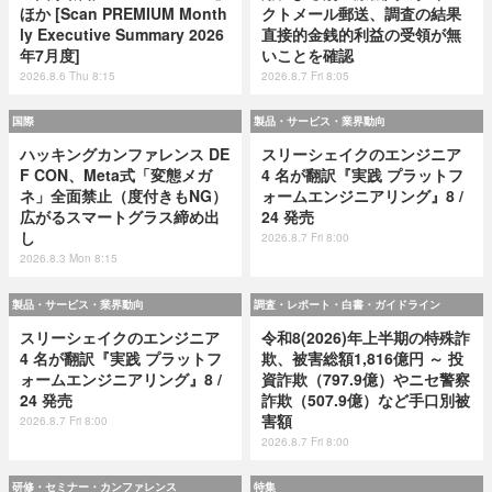
ほか [Scan PREMIUM Month
クトメール郵送、調査の結果
ly Executive Summary 2026
直接的金銭的利益の受領が無
年7月度]
いことを確認
2026.8.6 Thu 8:15
2026.8.7 Fri 8:05
国際
製品・サービス・業界動向
ハッキングカンファレンス DE
スリーシェイクのエンジニア
F CON、Meta式「変態メガ
4 名が翻訳『実践 プラットフ
ネ」全面禁止（度付きもNG）
ォームエンジニアリング』8 /
広がるスマートグラス締め出
24 発売
し
2026.8.7 Fri 8:00
2026.8.3 Mon 8:15
製品・サービス・業界動向
調査・レポート・白書・ガイドライン
スリーシェイクのエンジニア
令和8(2026)年上半期の特殊詐
4 名が翻訳『実践 プラットフ
欺、被害総額1,816億円 ～ 投
ォームエンジニアリング』8 /
資詐欺（797.9億）やニセ警察
24 発売
詐欺（507.9億）など手口別被
害額
2026.8.7 Fri 8:00
2026.8.7 Fri 8:00
研修・セミナー・カンファレンス
特集