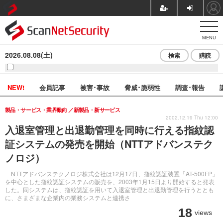
MENU
2026.08.08(土)
検索
購読
NEW!
会員記事
被害･事故
脅威･脆弱性
調査･報告
製品・サービス・業界動向
新製品・新サービス
2002.12.19 Thu 12:00
入退室管理と出退勤管理を同時に行える指紋認
証システムの発売を開始（NTTアドバンステク
ノロジ）
NTTアドバンステクノロジ株式会社は12月17日、指紋認証装置「AT-500FP」
を中心とした指紋認証システムの販売を、2003年1月15日より開始すると発表
した。同システムは、指紋認証を用いて入退室管理と出退勤管理を行うととも
に、さまざまな企業内の業務システムと連携さ
18
views