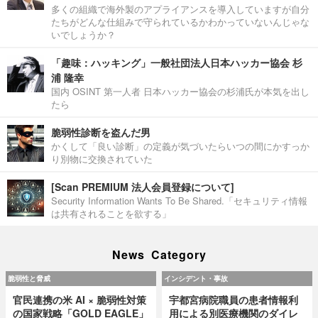
多くの組織で海外製のアプライアンスを導入していますが自分
たちがどんな仕組みで守られているかわかっていないんじゃな
いでしょうか？
「趣味：ハッキング」一般社団法人日本ハッカー協会 杉
浦 隆幸
国内 OSINT 第一人者 日本ハッカー協会の杉浦氏が本気を出し
たら
脆弱性診断を盗んだ男
かくして「良い診断」の定義が気づいたらいつの間にかすっか
り別物に交換されていた
[Scan PREMIUM 法人会員登録について]
Security Information Wants To Be Shared.「セキュリティ情報
は共有されることを欲する」
News Category
脆弱性と脅威
インシデント・事故
官民連携の米 AI × 脆弱性対策
宇都宮病院職員の患者情報利
の国家戦略「GOLD EAGLE」
用による別医療機関のダイレ