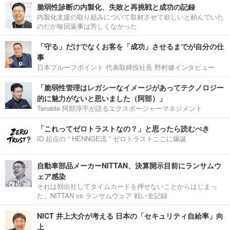
脆弱性診断の内製化、失敗と再挑戦と成功の記録
内製化支援の取り組みについて取材させて欲しいと頼んでいた
のだが毎回返事は芳しくなかった
「守る」だけでなくお客を「成功」させるまでが自分の仕
事
日本プルーフポイント 代表取締役社長 野村健インタビュー
「脆弱性管理はレガシーなイメージがあってテクノロジー
的に魅力がないと思いました（阿部）」
Tenable 阿部淳平が語るエクスポージャーマネジメント
「これってゼロトラストなの？」と思ったら読むべき
ID 起点の “ HENNGE流 ” ゼロトラストここに爆誕
自動車部品メーカーNITTAN、決算開示目前にランサムウ
ェア感染
それは朝出社してタイムカードを押せないことからはじまっ
た。NITTAN vs ランサムウェア 戦い全記録
NICT 井上大介が考える 日本の「セキュリティ自給率」向
上