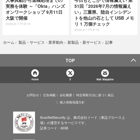
人事異動から退職処理までの
今日もどこかで情報漏えい 第
実務を体験 ～「Okta」ハンズ
51回「2026年7月の情報漏え
オンワークショップ 9月11日
い」三重県、陸自インシデン
大阪で開催
トを他山の石として USB メモ
リ 1 万個チェック
2026.8.7 Fri 8:10
2026.8.7 Fri 8:15
記事
ホーム
›
製品・サービス・業界動向
›
新製品・新サービス
›
TOP
Home
X
Mail Magazine
お問合せ
広告掲載
会社概要
特定商取引法に基づく表記
個人情報保護方針
ScanNetSecurity は、株式会社イード（東証グロース上
場）の運営するサービスです。
証券コード：6038