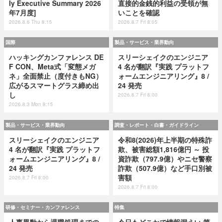
ly Executive Summary 2026
直接的金銭的利益の受領が無
年7月度]
いことを確認
2026.8.6 Thu 8:15
2026.8.7 Fri 8:05
国際
製品・サービス・業界動向
ハッキングカンファレンス DE
スリーシェイクのエンジニア
F CON、Meta式「変態メガ
4 名が翻訳『実践 プラットフ
ネ」全面禁止（度付きもNG）
ォームエンジニアリング』8 /
広がるスマートグラス締め出
24 発売
し
2026.8.7 Fri 8:00
2026.8.3 Mon 8:15
製品・サービス・業界動向
調査・レポート・白書・ガイドライン
スリーシェイクのエンジニア
令和8(2026)年上半期の特殊詐
4 名が翻訳『実践 プラットフ
欺、被害総額1,816億円 ～ 投
ォームエンジニアリング』8 /
資詐欺（797.9億）やニセ警察
24 発売
詐欺（507.9億）など手口別被
害額
2026.8.7 Fri 8:00
2026.8.7 Fri 8:00
研修・セミナー・カンファレンス
特集