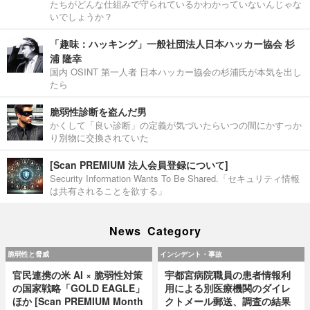
たちがどんな仕組みで守られているかわかっていないんじゃな
いでしょうか？
「趣味：ハッキング」一般社団法人日本ハッカー協会 杉
浦 隆幸
国内 OSINT 第一人者 日本ハッカー協会の杉浦氏が本気を出し
たら
脆弱性診断を盗んだ男
かくして「良い診断」の定義が気づいたらいつの間にかすっか
り別物に交換されていた
[Scan PREMIUM 法人会員登録について]
Security Information Wants To Be Shared.「セキュリティ情報
は共有されることを欲する」
News Category
脆弱性と脅威
インシデント・事故
官民連携の米 AI × 脆弱性対策
宇都宮病院職員の患者情報利
の国家戦略「GOLD EAGLE」
用による別医療機関のダイレ
ほか [Scan PREMIUM Month
クトメール郵送、調査の結果