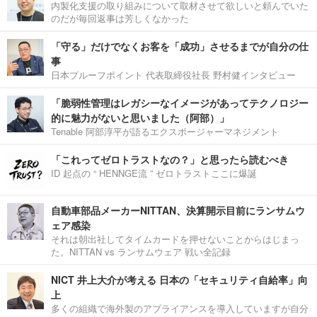
内製化支援の取り組みについて取材させて欲しいと頼んでいた
のだが毎回返事は芳しくなかった
「守る」だけでなくお客を「成功」させるまでが自分の仕
事
日本プルーフポイント 代表取締役社長 野村健インタビュー
「脆弱性管理はレガシーなイメージがあってテクノロジー
的に魅力がないと思いました（阿部）」
Tenable 阿部淳平が語るエクスポージャーマネジメント
「これってゼロトラストなの？」と思ったら読むべき
ID 起点の “ HENNGE流 ” ゼロトラストここに爆誕
自動車部品メーカーNITTAN、決算開示目前にランサムウ
ェア感染
それは朝出社してタイムカードを押せないことからはじまっ
た。NITTAN vs ランサムウェア 戦い全記録
NICT 井上大介が考える 日本の「セキュリティ自給率」向
上
多くの組織で海外製のアプライアンスを導入していますが自分