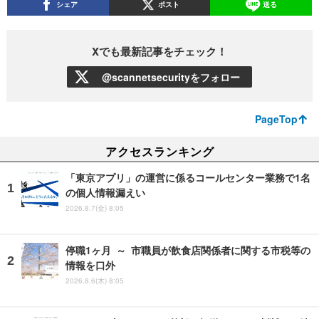
シェア
ポスト
送る
Xでも最新記事をチェック！
@scannetsecurityをフォロー
PageTop
アクセスランキング
「東京アプリ」の運営に係るコールセンター業務で1名
の個人情報漏えい
2026.8.7(金) 8:05
停職1ヶ月 ～ 市職員が飲食店関係者に関する市税等の
情報を口外
2026.8.6(木) 8:05