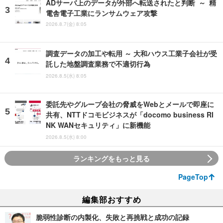
ADサーバ上のデータが外部へ転送されたと判断 ～ 精
電舎電子工業にランサムウェア攻撃
2026.8.7(金) 8:05
調査データの加工や転用 ～ 大和ハウス工業子会社が受
託した地盤調査業務で不適切行為
2026.8.5(水) 8:05
委託先やグループ会社の脅威をWebとメールで即座に
共有、NTTドコモビジネスが「docomo business RI
NK WANセキュリティ」に新機能
2026.8.5(水) 8:00
ランキングをもっと見る
PageTop
編集部おすすめ
脆弱性診断の内製化、失敗と再挑戦と成功の記録