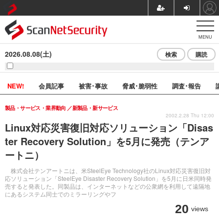
MENU
2026.08.08(土)
検索
購読
NEW!
会員記事
被害･事故
脅威･脆弱性
調査･報告
製品・サービス・業界動向
新製品・新サービス
2002.2.28 Thu 12:00
Linux対応災害復旧対応ソリューション「Disas
ter Recovery Solution」を5月に発売（テンア
ートニ）
株式会社テンアートニは、米SteelEye Technology社のLinux対応災害復旧対
応ソリューション「SteelEye Disaster Recovery Solution」を5月に日米同時発
売すると発表した。同製品は、インターネットなどの公衆網を利用して遠隔地
にあるシステム同士でのミラーリングやフ
20
views