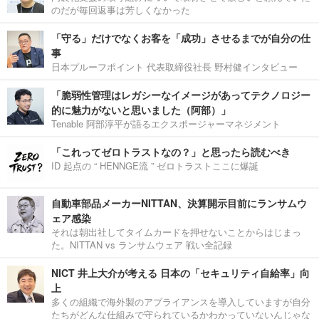
のだが毎回返事は芳しくなかった
「守る」だけでなくお客を「成功」させるまでが自分の仕
事
日本プルーフポイント 代表取締役社長 野村健インタビュー
「脆弱性管理はレガシーなイメージがあってテクノロジー
的に魅力がないと思いました（阿部）」
Tenable 阿部淳平が語るエクスポージャーマネジメント
「これってゼロトラストなの？」と思ったら読むべき
ID 起点の “ HENNGE流 ” ゼロトラストここに爆誕
自動車部品メーカーNITTAN、決算開示目前にランサムウ
ェア感染
それは朝出社してタイムカードを押せないことからはじまっ
た。NITTAN vs ランサムウェア 戦い全記録
NICT 井上大介が考える 日本の「セキュリティ自給率」向
上
多くの組織で海外製のアプライアンスを導入していますが自分
たちがどんな仕組みで守られているかわかっていないんじゃな