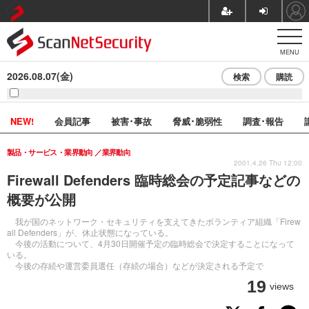
MENU
2026.08.07(金)
検索
購読
NEW!
会員記事
被害･事故
脅威･脆弱性
調査･報告
製品・サービス・業界動向
業界動向
2001.4.26 Thu 12:00
Firewall Defenders 臨時総会の予定記事などの
概要が公開
我が国のネットワーク・セキュリティを支えてきたボランティア組織「Firew
all Defenders」が、休止状態になっている。
今後の活動について、4月30日開催予定の臨時総会で決定することになって
いる。
今後の存続や運営委員選任（存続の場合）などが決定される予定で
19
views