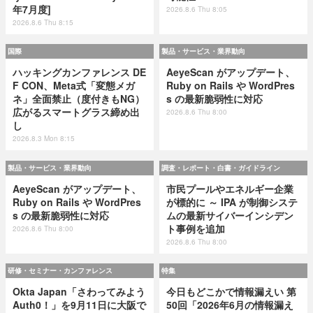
年7月度]
2026.8.6 Thu 8:05
2026.8.6 Thu 8:15
国際
製品・サービス・業界動向
ハッキングカンファレンス DE
AeyeScan がアップデート、
F CON、Meta式「変態メガ
Ruby on Rails や WordPres
ネ」全面禁止（度付きもNG）
s の最新脆弱性に対応
広がるスマートグラス締め出
2026.8.6 Thu 8:00
し
2026.8.3 Mon 8:15
製品・サービス・業界動向
調査・レポート・白書・ガイドライン
AeyeScan がアップデート、
市民プールやエネルギー企業
Ruby on Rails や WordPres
が標的に ～ IPA が制御システ
s の最新脆弱性に対応
ムの最新サイバーインシデン
ト事例を追加
2026.8.6 Thu 8:00
2026.8.6 Thu 8:00
研修・セミナー・カンファレンス
特集
Okta Japan「さわってみよう
今日もどこかで情報漏えい 第
Auth0！」を9月11日に大阪で
50回「2026年6月の情報漏え