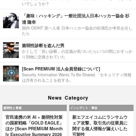
いでしょうか？
「趣味：ハッキング」一般社団法人日本ハッカー協会 杉
浦 隆幸
国内 OSINT 第一人者 日本ハッカー協会の杉浦氏が本気を出し
たら
脆弱性診断を盗んだ男
かくして「良い診断」の定義が気づいたらいつの間にかすっか
り別物に交換されていた
[Scan PREMIUM 法人会員登録について]
Security Information Wants To Be Shared.「セキュリティ情報
は共有されることを欲する」
News Category
脆弱性と脅威
インシデント・事故
官民連携の米 AI × 脆弱性対策
新エフエイコムにランサムウ
の国家戦略「GOLD EAGLE」
ェア攻撃、取引先の従業員に
ほか [Scan PREMIUM Month
関する個人情報が漏えいした
ly Executive Summary 2026
可能性