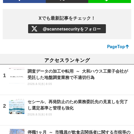
Xでも最新記事をチェック！
@scannetsecurityをフォロー
PageTop
アクセスランキング
調査データの加工や転用 ～ 大和ハウス工業子会社が
受託した地盤調査業務で不適切行為
2026.8.5(水) 8:05
セシール、再発防止のため業務委託先の見直しを完了
し選定基準と管理も強化
2026.8.5(水) 8:05
停職1ヶ月 ～ 市職員が飲食店関係者に関する市税等の