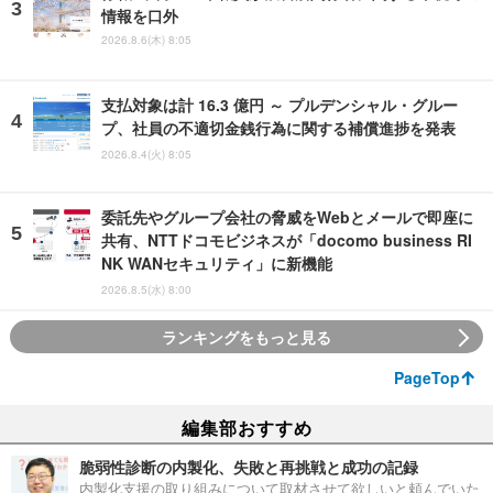
情報を口外
2026.8.6(木) 8:05
支払対象は計 16.3 億円 ～ プルデンシャル・グルー
プ、社員の不適切金銭行為に関する補償進捗を発表
2026.8.4(火) 8:05
委託先やグループ会社の脅威をWebとメールで即座に
共有、NTTドコモビジネスが「docomo business RI
NK WANセキュリティ」に新機能
2026.8.5(水) 8:00
ランキングをもっと見る
PageTop
編集部おすすめ
脆弱性診断の内製化、失敗と再挑戦と成功の記録
内製化支援の取り組みについて取材させて欲しいと頼んでいた