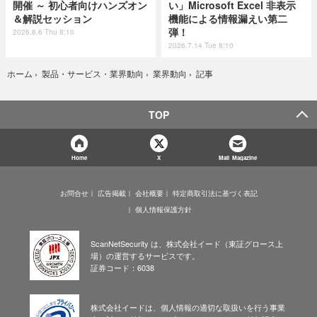
開催 ～ 初心者向けハンズオン
い」Microsoft Excel 非表示
＆解説セッション
機能による情報漏えい第二
弾！
2026.8.6 Thu 8:10
2026.7.14 Tue 8:10
記事
ホーム
›
製品・サービス・業界動向
›
業界動向
›
TOP
Home
X
Mail Magazine
お問合せ
広告掲載
会社概要
特定商取引法に基づく表記
個人情報保護方針
ScanNetSecurity は、株式会社イード（東証グロース上
場）の運営するサービスです。
証券コード：6038
株式会社イードは、個人情報の適切な取扱いを行う事業