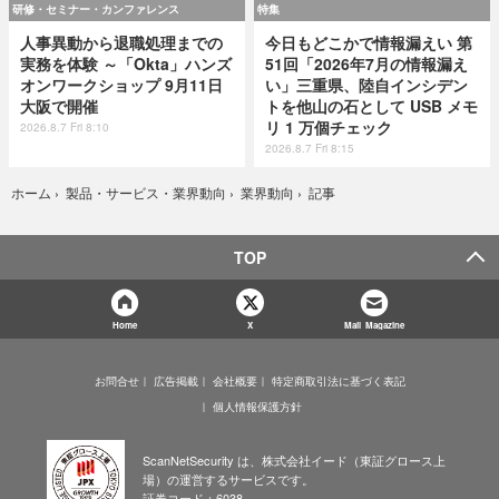
研修・セミナー・カンファレンス
特集
人事異動から退職処理までの
今日もどこかで情報漏えい 第
実務を体験 ～「Okta」ハンズ
51回「2026年7月の情報漏え
オンワークショップ 9月11日
い」三重県、陸自インシデン
大阪で開催
トを他山の石として USB メモ
リ 1 万個チェック
2026.8.7 Fri 8:10
2026.8.7 Fri 8:15
記事
ホーム
›
製品・サービス・業界動向
›
業界動向
›
TOP
Home
X
Mail Magazine
お問合せ
広告掲載
会社概要
特定商取引法に基づく表記
個人情報保護方針
ScanNetSecurity は、株式会社イード（東証グロース上
場）の運営するサービスです。
証券コード：6038