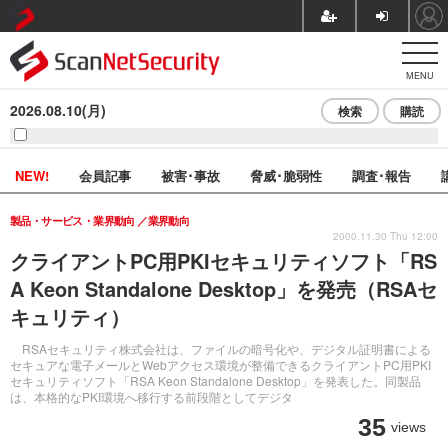
MENU
2026.08.10(月)
検索
購読
NEW!
会員記事
被害･事故
脅威･脆弱性
調査･報告
製品・サービス・業界動向
業界動向
2000.11.30 Thu 12:00
クライアントPC用PKIセキュリティソフト「RS
A Keon Standalone Desktop」を発売（RSAセ
キュリティ）
RSAセキュリティ株式会社は、ファイルの暗号化や、デジタル証明書による
セキュアな電子メールとWebアクセス環境が整備できるクライアントPC用PKI
セキュリティソフト「RSA Keon Standalone Desktop」を発表した。同製品
は、本格的なPKI環境へ移行する前段階としてデジタ
35
views