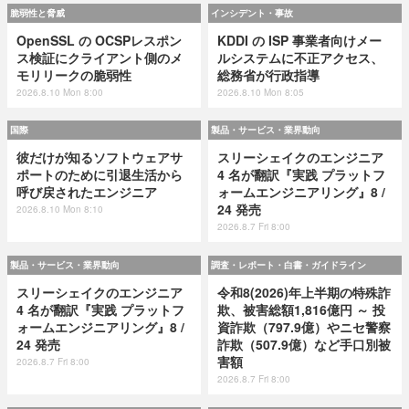
脆弱性と脅威
インシデント・事故
OpenSSL の OCSPレスポン
KDDI の ISP 事業者向けメー
ス検証にクライアント側のメ
ルシステムに不正アクセス、
モリリークの脆弱性
総務省が行政指導
2026.8.10 Mon 8:00
2026.8.10 Mon 8:05
国際
製品・サービス・業界動向
彼だけが知るソフトウェアサ
スリーシェイクのエンジニア
ポートのために引退生活から
4 名が翻訳『実践 プラットフ
呼び戻されたエンジニア
ォームエンジニアリング』8 /
24 発売
2026.8.10 Mon 8:10
2026.8.7 Fri 8:00
製品・サービス・業界動向
調査・レポート・白書・ガイドライン
スリーシェイクのエンジニア
令和8(2026)年上半期の特殊詐
4 名が翻訳『実践 プラットフ
欺、被害総額1,816億円 ～ 投
ォームエンジニアリング』8 /
資詐欺（797.9億）やニセ警察
24 発売
詐欺（507.9億）など手口別被
害額
2026.8.7 Fri 8:00
2026.8.7 Fri 8:00