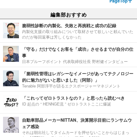
PageTop
編集部おすすめ
脆弱性診断の内製化、失敗と再挑戦と成功の記録
内製化支援の取り組みについて取材させて欲しいと頼んでいた
のだが毎回返事は芳しくなかった
「守る」だけでなくお客を「成功」させるまでが自分の仕
事
日本プルーフポイント 代表取締役社長 野村健インタビュー
「脆弱性管理はレガシーなイメージがあってテクノロジー
的に魅力がないと思いました（阿部）」
Tenable 阿部淳平が語るエクスポージャーマネジメント
「これってゼロトラストなの？」と思ったら読むべき
ID 起点の “ HENNGE流 ” ゼロトラストここに爆誕
自動車部品メーカーNITTAN、決算開示目前にランサムウ
ェア感染
それは朝出社してタイムカードを押せないことからはじまっ