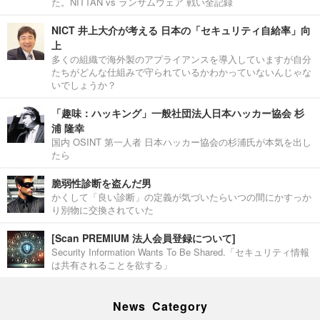
た。NITTAN vs ランサムウェア 戦い全記録
NICT 井上大介が考える 日本の「セキュリティ自給率」向
上
多くの組織で海外製のアプライアンスを導入していますが自分
たちがどんな仕組みで守られているかわかっていないんじゃな
いでしょうか？
「趣味：ハッキング」一般社団法人日本ハッカー協会 杉
浦 隆幸
国内 OSINT 第一人者 日本ハッカー協会の杉浦氏が本気を出し
たら
脆弱性診断を盗んだ男
かくして「良い診断」の定義が気づいたらいつの間にかすっか
り別物に交換されていた
[Scan PREMIUM 法人会員登録について]
Security Information Wants To Be Shared.「セキュリティ情報
は共有されることを欲する」
News Category