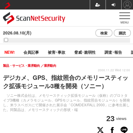
MENU
2026.08.10(月)
検索
購読
NEW!
会員記事
被害･事故
脅威･脆弱性
調査･報告
製品・サービス・業界動向
業界動向
2000.11.22 Wed 12:00
デジカメ、GPS、指紋照合のメモリースティッ
ク拡張モジュール3種を開発（ソニー）
ソニー株式会社は、メモリースティック拡張モジュール（仮称）のプロトタ
イプ3機種（カメラモジュール、GPSモジュール、指紋照合モジュール）を開発
し、米ラスベガスにて開催された展示会「COMDEX/FALL 2000」に参考出展し
た。同製品は、メモリースティックの形状・端
23
views