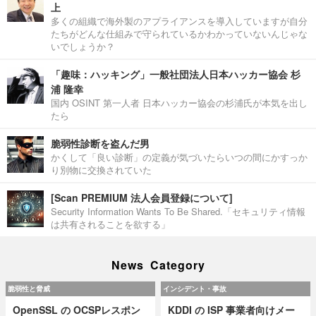
上
多くの組織で海外製のアプライアンスを導入していますが自分
たちがどんな仕組みで守られているかわかっていないんじゃな
いでしょうか？
「趣味：ハッキング」一般社団法人日本ハッカー協会 杉
浦 隆幸
国内 OSINT 第一人者 日本ハッカー協会の杉浦氏が本気を出し
たら
脆弱性診断を盗んだ男
かくして「良い診断」の定義が気づいたらいつの間にかすっか
り別物に交換されていた
[Scan PREMIUM 法人会員登録について]
Security Information Wants To Be Shared.「セキュリティ情報
は共有されることを欲する」
News Category
脆弱性と脅威
インシデント・事故
OpenSSL の OCSPレスポン
KDDI の ISP 事業者向けメー