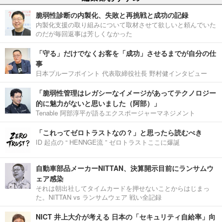
脆弱性診断の内製化、失敗と再挑戦と成功の記録
内製化支援の取り組みについて取材させて欲しいと頼んでいた
のだが毎回返事は芳しくなかった
「守る」だけでなくお客を「成功」させるまでが自分の仕
事
日本プルーフポイント 代表取締役社長 野村健インタビュー
「脆弱性管理はレガシーなイメージがあってテクノロジー
的に魅力がないと思いました（阿部）」
Tenable 阿部淳平が語るエクスポージャーマネジメント
「これってゼロトラストなの？」と思ったら読むべき
ID 起点の “ HENNGE流 ” ゼロトラストここに爆誕
自動車部品メーカーNITTAN、決算開示目前にランサムウ
ェア感染
それは朝出社してタイムカードを押せないことからはじまっ
た。NITTAN vs ランサムウェア 戦い全記録
NICT 井上大介が考える 日本の「セキュリティ自給率」向