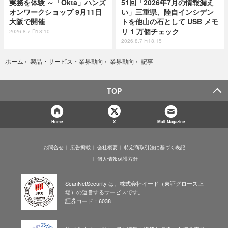
実務を体験 ～「Okta」ハンズ
51回「2026年7月の情報漏え
オンワークショップ 9月11日
い」三重県、陸自インシデン
大阪で開催
トを他山の石として USB メモ
リ 1 万個チェック
2026.8.7 Fri 8:10
2026.8.7 Fri 8:15
記事
ホーム
›
製品・サービス・業界動向
›
業界動向
›
TOP
Home
X
Mail Magazine
お問合せ
広告掲載
会社概要
特定商取引法に基づく表記
個人情報保護方針
ScanNetSecurity は、株式会社イード（東証グロース上
場）の運営するサービスです。
証券コード：6038