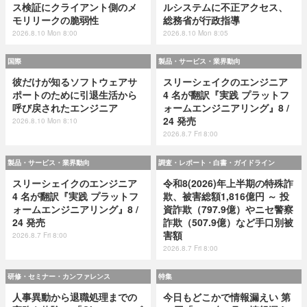
ス検証にクライアント側のメ
ルシステムに不正アクセス、
モリリークの脆弱性
総務省が行政指導
2026.8.10 Mon 8:00
2026.8.10 Mon 8:05
国際
製品・サービス・業界動向
彼だけが知るソフトウェアサ
スリーシェイクのエンジニア
ポートのために引退生活から
4 名が翻訳『実践 プラットフ
呼び戻されたエンジニア
ォームエンジニアリング』8 /
24 発売
2026.8.10 Mon 8:10
2026.8.7 Fri 8:00
製品・サービス・業界動向
調査・レポート・白書・ガイドライン
スリーシェイクのエンジニア
令和8(2026)年上半期の特殊詐
4 名が翻訳『実践 プラットフ
欺、被害総額1,816億円 ～ 投
ォームエンジニアリング』8 /
資詐欺（797.9億）やニセ警察
24 発売
詐欺（507.9億）など手口別被
害額
2026.8.7 Fri 8:00
2026.8.7 Fri 8:00
研修・セミナー・カンファレンス
特集
人事異動から退職処理までの
今日もどこかで情報漏えい 第