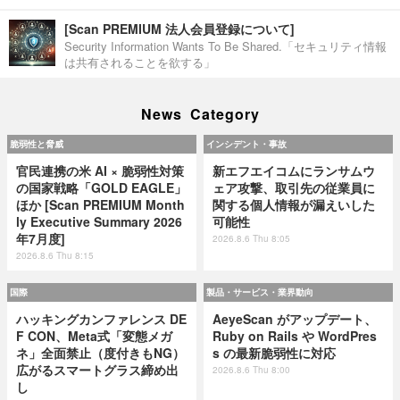
[Scan PREMIUM 法人会員登録について]
Security Information Wants To Be Shared.「セキュリティ情報
は共有されることを欲する」
News Category
脆弱性と脅威
インシデント・事故
官民連携の米 AI × 脆弱性対策
新エフエイコムにランサムウ
の国家戦略「GOLD EAGLE」
ェア攻撃、取引先の従業員に
ほか [Scan PREMIUM Month
関する個人情報が漏えいした
ly Executive Summary 2026
可能性
年7月度]
2026.8.6 Thu 8:05
2026.8.6 Thu 8:15
国際
製品・サービス・業界動向
ハッキングカンファレンス DE
AeyeScan がアップデート、
F CON、Meta式「変態メガ
Ruby on Rails や WordPres
ネ」全面禁止（度付きもNG）
s の最新脆弱性に対応
広がるスマートグラス締め出
2026.8.6 Thu 8:00
し