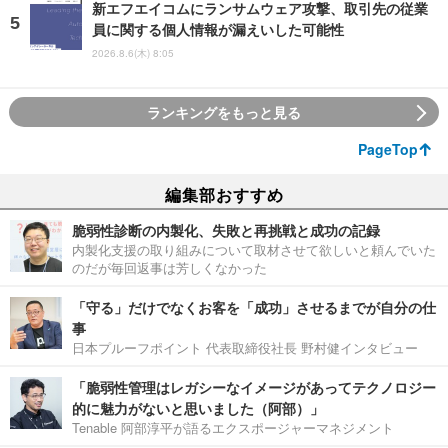
新エフエイコムにランサムウェア攻撃、取引先の従業
員に関する個人情報が漏えいした可能性
2026.8.6(木) 8:05
ランキングをもっと見る
PageTop
編集部おすすめ
脆弱性診断の内製化、失敗と再挑戦と成功の記録
内製化支援の取り組みについて取材させて欲しいと頼んでいた
のだが毎回返事は芳しくなかった
「守る」だけでなくお客を「成功」させるまでが自分の仕
事
日本プルーフポイント 代表取締役社長 野村健インタビュー
「脆弱性管理はレガシーなイメージがあってテクノロジー
的に魅力がないと思いました（阿部）」
Tenable 阿部淳平が語るエクスポージャーマネジメント