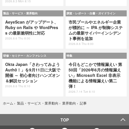
2026.8.3 Mon 8:15
製品・サービス・業界動向
調査・レポート・白書・ガイドライン
AeyeScan がアップデート、
市民プールやエネルギー企業
Ruby on Rails や WordPres
が標的に ～ IPA が制御システ
s の最新脆弱性に対応
ムの最新サイバーインシデン
ト事例を追加
2026.8.6 Thu 8:00
2026.8.6 Thu 8:00
研修・セミナー・カンファレンス
特集
Okta Japan「さわってみよう
今日もどこかで情報漏えい 第
Auth0！」を9月11日に大阪で
50回「2026年6月の情報漏え
開催 ～ 初心者向けハンズオン
い」Microsoft Excel 非表示
＆解説セッション
機能による情報漏えい第二
弾！
2026.8.6 Thu 8:10
2026.7.14 Tue 8:10
記事
ホーム
›
製品・サービス・業界動向
›
業界動向
›
TOP