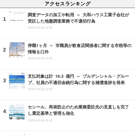
アクセスランキング
調査データの加工や転用 ～ 大和ハウス工業子会社が
受託した地盤調査業務で不適切行為
2026.8.5(水) 8:05
停職1ヶ月 ～ 市職員が飲食店関係者に関する市税等の
情報を口外
2026.8.6(木) 8:05
支払対象は計 16.3 億円 ～ プルデンシャル・グルー
プ、社員の不適切金銭行為に関する補償進捗を発表
2026.8.4(火) 8:05
セシール、再発防止のため業務委託先の見直しを完了
し選定基準と管理も強化
2026.8.5(水) 8:05