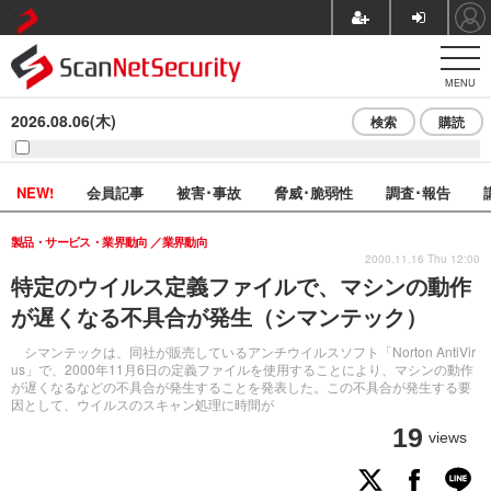
MENU
2026.08.06(木)
検索
購読
NEW!
会員記事
被害･事故
脅威･脆弱性
調査･報告
製品・サービス・業界動向
業界動向
2000.11.16 Thu 12:00
特定のウイルス定義ファイルで、マシンの動作
が遅くなる不具合が発生（シマンテック）
シマンテックは、同社が販売しているアンチウイルスソフト「Norton AntiVir
us」で、2000年11月6日の定義ファイルを使用することにより、マシンの動作
が遅くなるなどの不具合が発生することを発表した。この不具合が発生する要
因として、ウイルスのスキャン処理に時間が
19
views