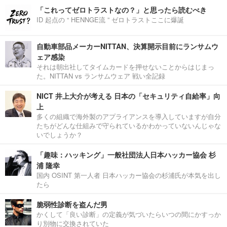
「これってゼロトラストなの？」と思ったら読むべき
ID 起点の “ HENNGE流 ” ゼロトラストここに爆誕
自動車部品メーカーNITTAN、決算開示目前にランサムウ
ェア感染
それは朝出社してタイムカードを押せないことからはじまっ
た。NITTAN vs ランサムウェア 戦い全記録
NICT 井上大介が考える 日本の「セキュリティ自給率」向
上
多くの組織で海外製のアプライアンスを導入していますが自分
たちがどんな仕組みで守られているかわかっていないんじゃな
いでしょうか？
「趣味：ハッキング」一般社団法人日本ハッカー協会 杉
浦 隆幸
国内 OSINT 第一人者 日本ハッカー協会の杉浦氏が本気を出し
たら
脆弱性診断を盗んだ男
かくして「良い診断」の定義が気づいたらいつの間にかすっか
り別物に交換されていた