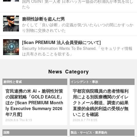
国内 OSINT 第一人者 日本ハッカー協会の杉浦氏が本気を出し
たら
脆弱性診断を盗んだ男
かくして「良い診断」の定義が気づいたらいつの間にかすっか
り別物に交換されていた
[Scan PREMIUM 法人会員登録について]
Security Information Wants To Be Shared.「セキュリティ情報
は共有されることを欲する」
News Category
脆弱性と脅威
インシデント・事故
官民連携の米 AI × 脆弱性対策
宇都宮病院職員の患者情報利
の国家戦略「GOLD EAGLE」
用による別医療機関のダイレ
ほか [Scan PREMIUM Month
クトメール郵送、調査の結果
ly Executive Summary 2026
直接的金銭的利益の受領が無
年7月度]
いことを確認
2026.8.6 Thu 8:15
2026.8.7 Fri 8:05
国際
製品・サービス・業界動向