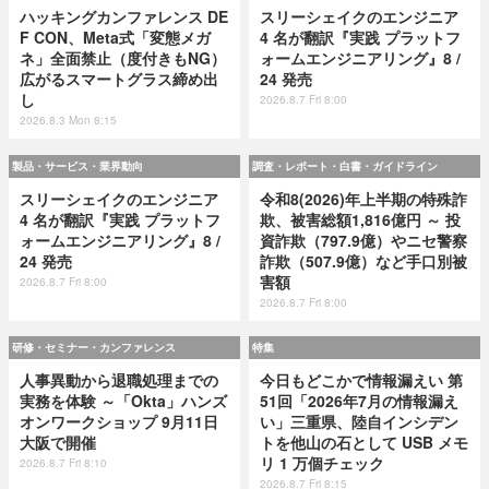
ハッキングカンファレンス DE
スリーシェイクのエンジニア
F CON、Meta式「変態メガ
4 名が翻訳『実践 プラットフ
ネ」全面禁止（度付きもNG）
ォームエンジニアリング』8 /
広がるスマートグラス締め出
24 発売
し
2026.8.7 Fri 8:00
2026.8.3 Mon 8:15
製品・サービス・業界動向
調査・レポート・白書・ガイドライン
スリーシェイクのエンジニア
令和8(2026)年上半期の特殊詐
4 名が翻訳『実践 プラットフ
欺、被害総額1,816億円 ～ 投
ォームエンジニアリング』8 /
資詐欺（797.9億）やニセ警察
24 発売
詐欺（507.9億）など手口別被
害額
2026.8.7 Fri 8:00
2026.8.7 Fri 8:00
研修・セミナー・カンファレンス
特集
人事異動から退職処理までの
今日もどこかで情報漏えい 第
実務を体験 ～「Okta」ハンズ
51回「2026年7月の情報漏え
オンワークショップ 9月11日
い」三重県、陸自インシデン
大阪で開催
トを他山の石として USB メモ
リ 1 万個チェック
2026.8.7 Fri 8:10
2026.8.7 Fri 8:15