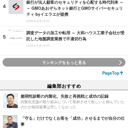
銀行が法人顧客のセキュリティを心配する時代到来 ～
～ GMOあおぞらネット銀行とGMOサイバーセキュリ
ティ byイエラエが提携
2026.8.6(木) 8:00
調査データの加工や転用 ～ 大和ハウス工業子会社が受
託した地盤調査業務で不適切行為
2026.8.5(水) 8:05
ランキングをもっと見る
PageTop
編集部おすすめ
脆弱性診断の内製化、失敗と再挑戦と成功の記録
内製化支援の取り組みについて取材させて欲しいと頼んでいた
のだが毎回返事は芳しくなかった
「守る」だけでなくお客を「成功」させるまでが自分の仕
事