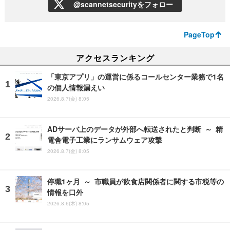
@scannetsecurityをフォロー
PageTop
アクセスランキング
「東京アプリ」の運営に係るコールセンター業務で1名
の個人情報漏えい
2026.8.7(金) 8:05
ADサーバ上のデータが外部へ転送されたと判断 ～ 精
電舎電子工業にランサムウェア攻撃
2026.8.7(金) 8:05
停職1ヶ月 ～ 市職員が飲食店関係者に関する市税等の
情報を口外
2026.8.6(木) 8:05