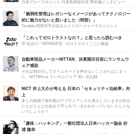
日本プルーフポイント 代表取締役社長 野村健インタビュー
「脆弱性管理はレガシーなイメージがあってテクノロジー
的に魅力がないと思いました（阿部）」
Tenable 阿部淳平が語るエクスポージャーマネジメント
「これってゼロトラストなの？」と思ったら読むべき
ID 起点の “ HENNGE流 ” ゼロトラストここに爆誕
自動車部品メーカーNITTAN、決算開示目前にランサムウ
ェア感染
それは朝出社してタイムカードを押せないことからはじまっ
た。NITTAN vs ランサムウェア 戦い全記録
NICT 井上大介が考える 日本の「セキュリティ自給率」向
上
多くの組織で海外製のアプライアンスを導入していますが自分
たちがどんな仕組みで守られているかわかっていないんじゃな
いでしょうか？
「趣味：ハッキング」一般社団法人日本ハッカー協会 杉
浦 隆幸