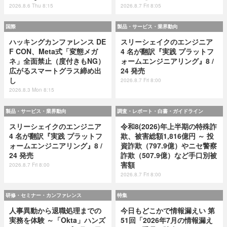
2026.8.6 Thu 8:15
2026.8.7 Fri 8:05
国際
製品・サービス・業界動向
ハッキングカンファレンス DE
スリーシェイクのエンジニア
F CON、Meta式「変態メガ
4 名が翻訳『実践 プラットフ
ネ」全面禁止（度付きもNG）
ォームエンジニアリング』8 /
広がるスマートグラス締め出
24 発売
し
2026.8.7 Fri 8:00
2026.8.3 Mon 8:15
製品・サービス・業界動向
調査・レポート・白書・ガイドライン
スリーシェイクのエンジニア
令和8(2026)年上半期の特殊詐
4 名が翻訳『実践 プラットフ
欺、被害総額1,816億円 ～ 投
ォームエンジニアリング』8 /
資詐欺（797.9億）やニセ警察
24 発売
詐欺（507.9億）など手口別被
害額
2026.8.7 Fri 8:00
2026.8.7 Fri 8:00
研修・セミナー・カンファレンス
特集
人事異動から退職処理までの
今日もどこかで情報漏えい 第
実務を体験 ～「Okta」ハンズ
51回「2026年7月の情報漏え