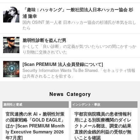
「趣味：ハッキング」一般社団法人日本ハッカー協会 杉
浦 隆幸
国内 OSINT 第一人者 日本ハッカー協会の杉浦氏が本気を出し
たら
脆弱性診断を盗んだ男
かくして「良い診断」の定義が気づいたらいつの間にかすっか
り別物に交換されていた
[Scan PREMIUM 法人会員登録について]
Security Information Wants To Be Shared.「セキュリティ情報
は共有されることを欲する」
News Category
脆弱性と脅威
インシデント・事故
官民連携の米 AI × 脆弱性対策
宇都宮病院職員の患者情報利
の国家戦略「GOLD EAGLE」
用による別医療機関のダイレ
ほか [Scan PREMIUM Month
クトメール郵送、調査の結果
ly Executive Summary 2026
直接的金銭的利益の受領が無
年7月度]
いことを確認