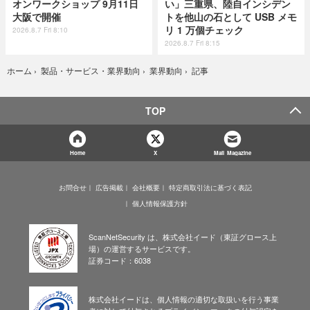
オンワークショップ 9月11日
い」三重県、陸自インシデン
大阪で開催
トを他山の石として USB メモ
リ 1 万個チェック
2026.8.7 Fri 8:10
2026.8.7 Fri 8:15
記事
ホーム
›
製品・サービス・業界動向
›
業界動向
›
TOP
Home
X
Mail Magazine
お問合せ
広告掲載
会社概要
特定商取引法に基づく表記
個人情報保護方針
ScanNetSecurity は、株式会社イード（東証グロース上
場）の運営するサービスです。
証券コード：6038
株式会社イードは、個人情報の適切な取扱いを行う事業