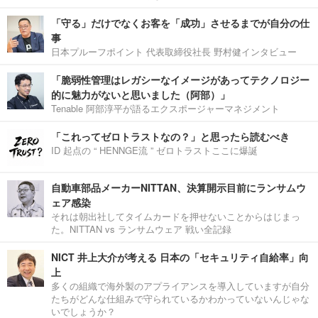
「守る」だけでなくお客を「成功」させるまでが自分の仕
事
日本プルーフポイント 代表取締役社長 野村健インタビュー
「脆弱性管理はレガシーなイメージがあってテクノロジー
的に魅力がないと思いました（阿部）」
Tenable 阿部淳平が語るエクスポージャーマネジメント
「これってゼロトラストなの？」と思ったら読むべき
ID 起点の “ HENNGE流 ” ゼロトラストここに爆誕
自動車部品メーカーNITTAN、決算開示目前にランサムウ
ェア感染
それは朝出社してタイムカードを押せないことからはじまっ
た。NITTAN vs ランサムウェア 戦い全記録
NICT 井上大介が考える 日本の「セキュリティ自給率」向
上
多くの組織で海外製のアプライアンスを導入していますが自分
たちがどんな仕組みで守られているかわかっていないんじゃな
いでしょうか？