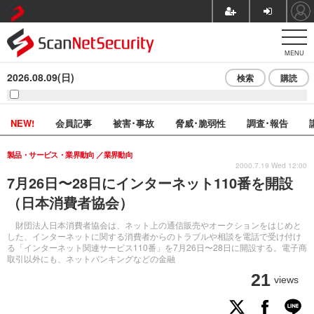
MENU
2026.08.09(日)
検索
購読
NEW!
会員記事
被害･事故
脅威･脆弱性
調査･報告
製品・サービス・業界動向
業界動向
2000.7.19 Wed 12:00
7月26日〜28日にインターネット110番を開設
（日本消費者協会）
財団法人日本消費者協会は、ネット上の通信販売やオークションをはじめと
した、インターネットに関する消費者からのトラブルや相談を電話で受け付け
る「インターネット関連サービス110番」を7月26日〜28日に開設する。電子商
取引以外にも、ネットバンキングなどの金融
21
views