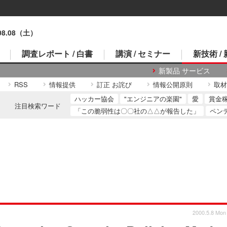
.08.08（土）
調査レポート / 白書
講演 / セミナー
新技術 /
新製品 サービス
RSS
情報提供
訂正 お詫び
情報公開原則
取材
ハッカー協会
"エンジニアの楽園"
愛
賞金
注目検索ワード
「この脆弱性は〇〇社の△△が報告した」
ペン
2000.5.8 Mon