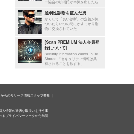
ー協会の杉浦氏が本気を出したら
脆弱性診断を盗んだ男
かくして「良い診断」の定義が気
づいたらいつの間にかすっかり別
物に交換されていた
[Scan PREMIUM 法人会員登
録について]
Security Information Wants To Be
Shared.「セキュリティ情報は共
有されることを欲する」
ドからのリリース情報
スタッフ募集
個人情報の適切な取扱いを行う事
れるプライバシーマークの付与認