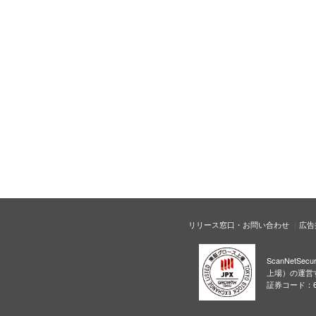
リリース窓口・お問い合わせ
広告
ScanNetS
上場）の運営
証券コード：6