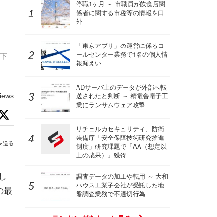
停職1ヶ月 ～ 市職員が飲食店関
係者に関する市税等の情報を口
外
「東京アプリ」の運営に係るコ
ールセンター業務で1名の個人情
以下
報漏えい
ADサーバ上のデータが外部へ転
送されたと判断 ～ 精電舎電子工
iews
業にランサムウェア攻撃
リチェルカセキュリティ、防衛
装備庁「安全保障技術研究推進
を送る
制度」研究課題で「AA（想定以
上の成果）」獲得
し
調査データの加工や転用 ～ 大和
ハウス工業子会社が受託した地
の最
盤調査業務で不適切行為