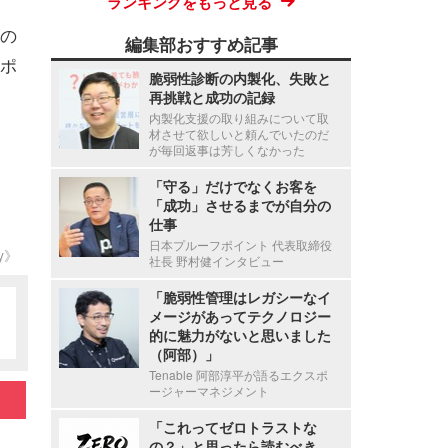
ランキングをもっと見る
の
編集部おすすめ記事
ポ
脆弱性診断の内製化、失敗と
再挑戦と成功の記録
内製化支援の取り組みについて取
材させて欲しいと頼んでいたのだ
が毎回返事は芳しくなかった
「守る」だけでなくお客を
「成功」させるまでが自分の
仕事
日本プルーフポイント 代表取締役
ty》
社長 野村健インタビュー
「脆弱性管理はレガシーなイ
メージがあってテクノロジー
的に魅力がないと思いました
（阿部）」
Tenable 阿部淳平が語るエクスポ
ージャーマネジメント
「これってゼロトラストな
の？」と思ったら読むべき