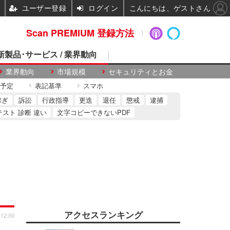
ユーザー登録
ログイン
こんにちは、ゲストさん
Scan PREMIUM 登録方法
 新製品･サービス / 業界動向
業界動向
市場規模
セキュリティとお金
予定
表記基準
スマホ
稼ぎ
訴訟
行政指導
更迭
退任
懲戒
逮捕
テスト 診断 違い
文字コピーできないPDF
アクセスランキング
 12:00