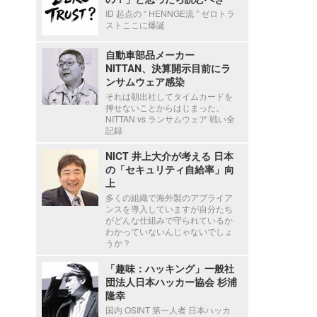
ID 起点の “ HENNGE流 ” ゼロトラ
ストここに爆誕
自動車部品メーカー
NITTAN、決算開示目前にラ
ンサムウェア感染
それは朝出社してタイムカードを
押せないことからはじまった。
NITTAN vs ランサムウェア 戦い全
記録
NICT 井上大介が考える 日本
の「セキュリティ自給率」向
上
多くの組織で海外製のアプライア
ンスを導入していますが自分たち
がどんな仕組みで守られているか
わかっていないんじゃないでしょ
うか？
「趣味：ハッキング」一般社
団法人日本ハッカー協会 杉浦
隆幸
国内 OSINT 第一人者 日本ハッカ