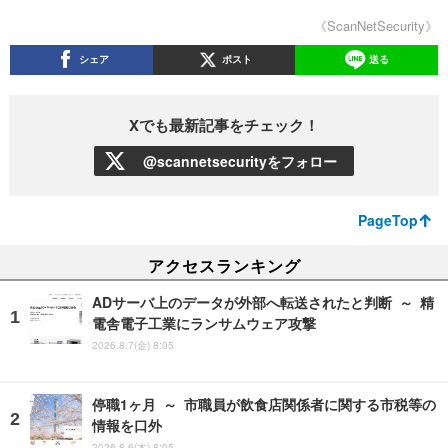
《ScanNetSecurity》
シェア
ポスト
送る
Xでも最新記事をチェック！
@scannetsecurityをフォロー
PageTop
アクセスランキング
ADサーバ上のデータが外部へ転送されたと判断 ～ 精
電舎電子工業にランサムウェア攻撃
2026.8.7(金) 8:05
停職1ヶ月 ～ 市職員が飲食店関係者に関する市税等の
情報を口外
2026.8.6(木) 8:05