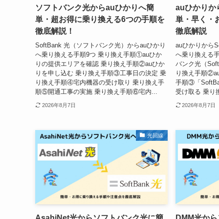
ソフトバンク光からauひかりへ簡
auひかり
単・超お得に乗り換える6つの手順を
単・早く・
徹底解説！
徹底解説
SoftBank 光（ソフトバンク光）からauひかり
auひかりからS
へ乗り換える手順9つ 乗り換え手順①auひか
へ乗り換える手
りの提供エリアを確認 乗り換え手順②auひか
バンク光（Sof
りを申し込む 乗り換え手順③工事日の決定 乗
り換え手順②a
り換え手順④宅内機器の受け取り 乗り換え手
手順③「Soft
順⑤開通工事の実施 乗り換え手順⑥宅内...
受け取る 乗り
2026年8月7日
2026年8月7日
光回線
AsahiNet光からソフトバンク光に簡
DMM光か