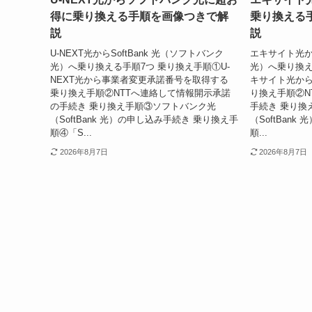
得に乗り換える手順を画像つきで解
乗り換える
説
説
U-NEXT光からSoftBank 光（ソフトバンク
エキサイト光から
光）へ乗り換える手順7つ 乗り換え手順①U-
光）へ乗り換え
NEXT光から事業者変更承諾番号を取得する
キサイト光から
乗り換え手順②NTTへ連絡して情報開示承諾
り換え手順②N
の手続き 乗り換え手順③ソフトバンク光
手続き 乗り換
（SoftBank 光）の申し込み手続き 乗り換え手
（SoftBan
順④「S...
順...
2026年8月7日
2026年8月7日