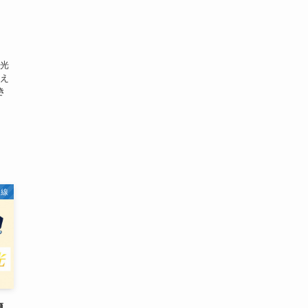
）
 光
換え
き
回線
簡