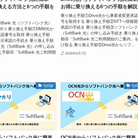
換える方法と6つの手順を
お得に乗り換える6つの手順を解説
乗り換え手順①Drive光から事業者変更承
号を取得する 乗り換え手順②NTTへ情報
ftBank 光（ソフトバンク光）
承諾の手続き 乗り換え手順③ソフトバン
6つ 乗り換え手順①DMM光か
（SoftBank 光）の申し込み手続き 乗り換
諾番号を取得 乗り換え手順
順④「SoftBank 光ご利用開始のご案内」
開示承諾の手続き 乗り換え手順
け取る 乗り換え手順⑤Drive光からソフ...
（SoftBank 光）の申し込み
手順④「SoftBank 光ご利用開
2026年8月7日
光回線
光
からソフトバンク光に簡単
OCN光からソフトバンク光に簡単