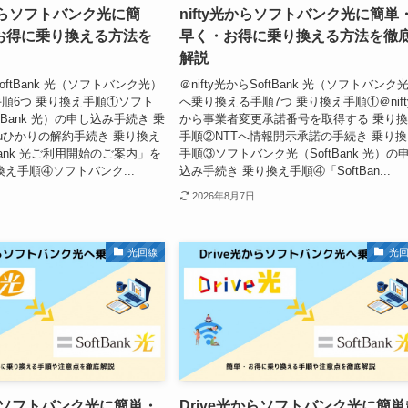
からソフトバンク光に簡
nifty光からソフトバンク光に簡単
お得に乗り換える方法を
早く・お得に乗り換える方法を徹
解説
oftBank 光（ソフトバンク光）
＠nifty光からSoftBank 光（ソフトバンク
順6つ 乗り換え手順①ソフト
へ乗り換える手順7つ 乗り換え手順①＠nift
tBank 光）の申し込み手続き 乗
から事業者変更承諾番号を取得する 乗り
uひかりの解約手続き 乗り換え
手順②NTTへ情報開示承諾の手続き 乗り
Bank 光ご利用開始のご案内」を
手順③ソフトバンク光（SoftBank 光）の
換え手順④ソフトバンク...
込み手続き 乗り換え手順④「SoftBan...
2026年8月7日
光回線
光
らソフトバンク光に簡単・
Drive光からソフトバンク光に簡単