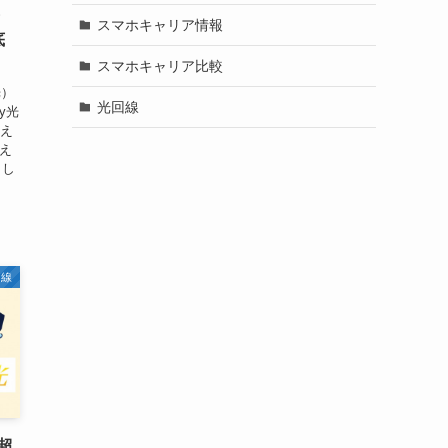
・
スマホキャリア情報
底
スマホキャリア比較
光）
光回線
y光
換え
換え
申し
回線
超