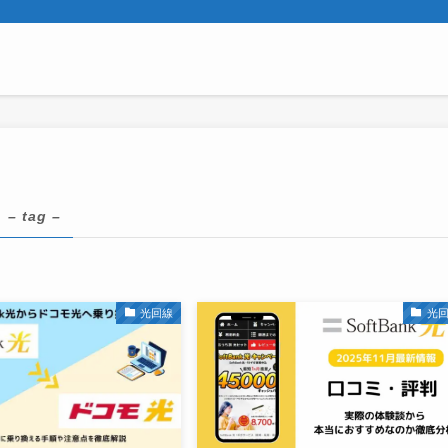
– tag –
光回線
光