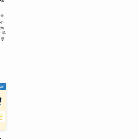
諾番
開示
ク光
え手
を受
回線
・