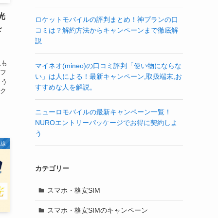
光
ロケットモバイルの評判まとめ！神プランの口
を
コミは？解約方法からキャンペーンまで徹底解
説
人も
マイネオ(mineo)の口コミ評判「使い物にならな
ソフ
い」は人による！最新キャンペーン,取扱端末,お
よう
すすめな人を解説。
ンク
ニューロモバイルの最新キャンペーン一覧！
NUROエントリーパッケージでお得に契約しよ
う
回線
カテゴリー
スマホ・格安SIM
スマホ・格安SIMのキャンペーン