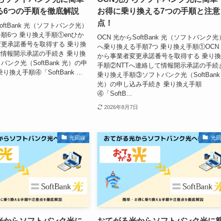
る6つの手順を徹底解説
お得に乗り換える7つの手順と注意
点！
oftBank 光（ソフトバンク光）
順6つ 乗り換え手順①enひか
OCN 光からSoftBank 光（ソフトバンク光
更承諾番号を取得する 乗り換
へ乗り換える手順7つ 乗り換え手順①OCN
へ情報開示承諾の手続き 乗り換
から事業者変更承諾番号を取得する 乗り
ンク光（SoftBank 光）の申
手順②NTTへ連絡して情報開示承諾の手続
換え手順④「SoftBank ...
乗り換え手順③ソフトバンク光（SoftBank
光）の申し込み手続き 乗り換え手順
④「SoftB...
2026年8月7日
光回線
光
光からソフトバンク光に
おてがる光からソフトバンク光に