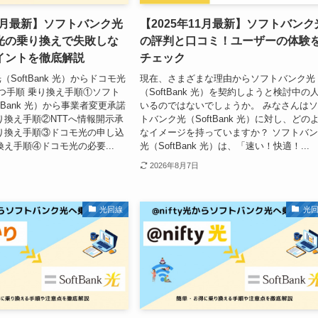
11月最新】ソフトバンク光
【2025年11月最新】ソフトバンク
光の乗り換えで失敗しな
の評判と口コミ！ユーザーの体験
イントを徹底解説
チェック
SoftBank 光）からドコモ光
現在、さまざまな理由からソフトバンク光
つ手順 乗り換え手順①ソフト
（SoftBank 光）を契約しようと検討中の
tBank 光）から事業者変更承諾
いるのではないでしょうか。 みなさんは
り換え手順②NTTへ情報開示承
トバンク光（SoftBank 光）に対し、どの
り換え手順③ドコモ光の申し込
なイメージを持っていますか？ ソフトバ
換え手順④ドコモ光の必要...
光（SoftBank 光）は、「速い！快適！...
2026年8月7日
光回線
光