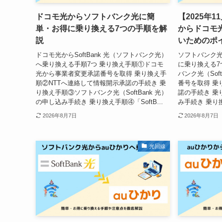
ドコモ光からソフトバンク光に簡
【2025年
単・お得に乗り換える7つの手順を解
からドコモ
説
いためのポ
ドコモ光からSoftBank 光（ソフトバンク光）
ソフトバンク光（
へ乗り換える手順7つ 乗り換え手順①ドコモ
に乗り換える7
光から事業者変更承諾番号を取得 乗り換え手
バンク光（Sof
順②NTTへ連絡して情報開示承諾の手続き 乗
番号を取得 乗
り換え手順③ソフトバンク光（SoftBank 光）
諾の手続き 乗
の申し込み手続き 乗り換え手順④「SoftB...
み手続き 乗り
2026年8月7日
2026年8月7日
光回線