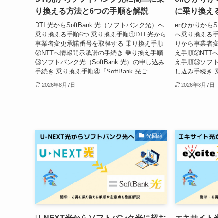
り換える方法と6つの手順を解説
に乗り換え
DTI 光からSoftBank 光（ソフトバンク光）へ
enひかりからS
乗り換える手順6つ 乗り換え手順①DTI 光から
へ乗り換える手
事業者変更承諾番号を取得する 乗り換え手順
りから事業者変
②NTTへ情報開示承諾の手続き 乗り換え手順
え手順②NTT
③ソフトバンク光（SoftBank 光）の申し込み
え手順③ソフトバ
手続き 乗り換え手順④「SoftBank 光ご...
し込み手続き 乗り
2026年8月7日
2026年8月7日
光回線
U-NEXT光からソフトバンク光に超お
エキサイト