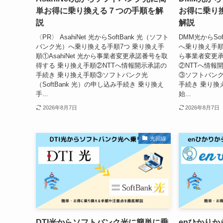
単お得に乗り換える７つの手順を解
お得に乗り
説
解説
〈PR〉 AsahiNet 光からSoftBank 光（ソフト
DMM光からSo
バンク光）へ乗り換える手順7つ 乗り換え手
へ乗り換え手順
順①AsahiNet 光から事業者変更承諾番号を取
ら事業者変更承
得する 乗り換え手順②NTTへ情報開示承諾の
②NTTへ情報
手続き 乗り換え手順③ソフトバンク光
③ソフトバンク光
（SoftBank 光）の申し込み手続き 乗り換え
手続き 乗り換え
手...
始...
2026年8月7日
2026年8月7日
光回線
DTI光からソフトバンク光に簡単に乗
enひかり