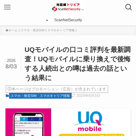
ScanNetSecurity
ホーム
スマホ・格安SIM
スマホキャリア情報
UQモバイルの口コミ評判を最新調
査！UQモバイルに乗り換えで後悔
2026
8/03
する人続出との噂は過去の話とい
う結果に
本ページはプロモーション（広告）が含まれています
2026年8月3日
スマホ・格安SIM
スマホキャリア情報