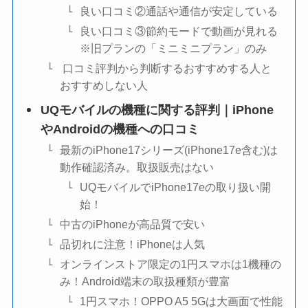
良い口コミ②通話や通信が安定している
良い口コミ③節約モードで動画が見れる
※旧プランの「ミニミニプラン」のみ
口コミ評判から判断するおすすめする人と
おすすめしない人
UQモバイルの機種に関する評判｜iPhone
やAndroidの機種への口コミ
最新のiPhone17シリーズ(iPhone17e含む)は
動作確認済み。取扱販売はない
UQモバイルでiPhone17eの取り扱い開
始！
中古のiPhoneが高品質で安い
品切れに注意！iPhoneは人気
オンラインストア限定の1円スマホは1機種の
み！Android端末の取扱種類が豊富
1円スマホ！OPPO A5 5Gは大画面で性能