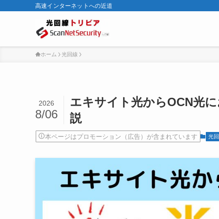
高速インターネットへの近道
ホーム
光回線
エキサイト光からOCN光
2026
8/06
説
本ページはプロモーション（広告）が含まれています
光