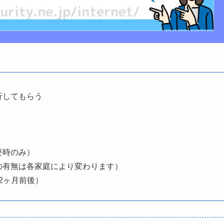
行してもらう
要時のみ）
の有無は各家庭により変わります）
2ヶ月前後）