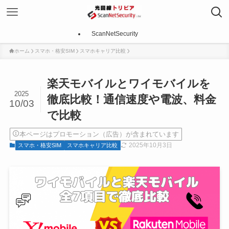
ScanNetSecurity
ホーム
スマホ・格安SIM
スマホキャリア比較
楽天モバイルとワイモバイルを
2025
徹底比較！通信速度や電波、料金
10/03
で比較
本ページはプロモーション（広告）が含まれています
2025年10月3日
スマホ・格安SIM
スマホキャリア比較