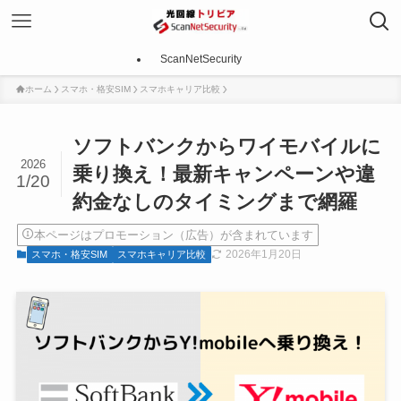
ScanNetSecurity
ホーム
スマホ・格安SIM
スマホキャリア比較
ソフトバンクからワイモバイルに
2026
乗り換え！最新キャンペーンや違
1/20
約金なしのタイミングまで網羅
本ページはプロモーション（広告）が含まれています
2026年1月20日
スマホ・格安SIM
スマホキャリア比較