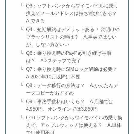
Q3：ソフトバンクからワイモバイルに乗り
換えでメールアドレスは持ち運びできる？
A.できる
Q4：短期解約はデメリットある？ 喪明けや
ブラックリストの噂は？ A.事実ではない
が、しない方がいい
Q6：乗り換え時のPayPay引き継ぎ手順
は？ A.3ステップで完了
Q7：乗り換え時にSIMロック解除は必要？
A.2021年10月以降は不要
Q8：データ移行の方法は？ A.かんたんデ
ータコピーがおすすめ
Q9：事務手数料はいくら？ A.店舗では
4,950円、オンラインでは3,850円
Q10:ソフトバンクからワイモバイルの乗り換
えで、アップルウォッチは使える？ A.単体
では使用不可