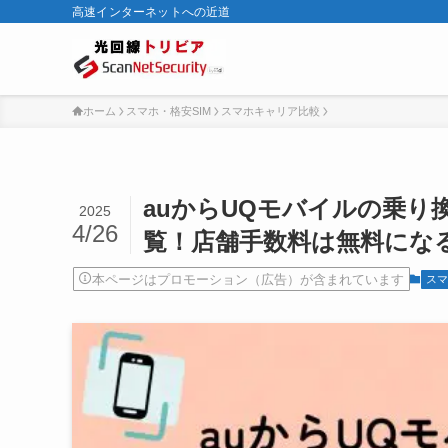
高速インターネットへの近道
ホーム
スマホ・格安SIM
スマホキャリア比較
auからUQモバイルの乗
2025
4/26
覧！店舗手数料は無料にな
本ページはプロモーション（広告）が含まれています
スマ