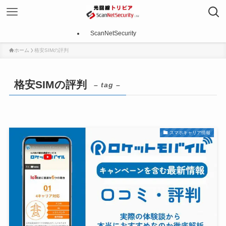
ScanNetSecurity
ホーム
格安SIMの評判
格安SIMの評判
– tag –
スマホキャリア情報