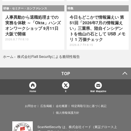
研修・セミナー・カンファレンス
特集
人事異動から退職処理までの
今日もどこかで情報漏えい 第
実務を体験 ～「Okta」ハンズ
51回「2026年7月の情報漏え
オンワークショップ 9月11日
い」三重県、陸自インシデン
大阪で開催
トを他山の石として USB メモ
リ 1 万個チェック
2026.8.7 Fri 8:10
2026.8.7 Fri 8:15
株式会社Flatt Securityによる脆弱性報告
ホーム
›
TOP
Home
X
Mail Magazine
お問合せ
広告掲載
会社概要
特定商取引法に基づく表記
個人情報保護方針
ScanNetSecurity は、株式会社イード（東証グロース上