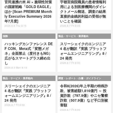
官民連携の米 AI × 脆弱性対策
宇都宮病院職員の患者情報利
の国家戦略「GOLD EAGLE」
用による別医療機関のダイレ
ほか [Scan PREMIUM Month
クトメール郵送、調査の結果
ly Executive Summary 2026
直接的金銭的利益の受領が無
年7月度]
いことを確認
2026.8.6 Thu 8:15
2026.8.7 Fri 8:05
国際
製品・サービス・業界動向
ハッキングカンファレンス DE
スリーシェイクのエンジニア
F CON、Meta式「変態メガ
4 名が翻訳『実践 プラットフ
ネ」全面禁止（度付きもNG）
ォームエンジニアリング』8 /
広がるスマートグラス締め出
24 発売
し
2026.8.7 Fri 8:00
2026.8.3 Mon 8:15
製品・サービス・業界動向
調査・レポート・白書・ガイドライン
スリーシェイクのエンジニア
令和8(2026)年上半期の特殊詐
4 名が翻訳『実践 プラットフ
欺、被害総額1,816億円 ～ 投
ォームエンジニアリング』8 /
資詐欺（797.9億）やニセ警察
24 発売
詐欺（507.9億）など手口別被
害額
2026.8.7 Fri 8:00
2026.8.7 Fri 8:00